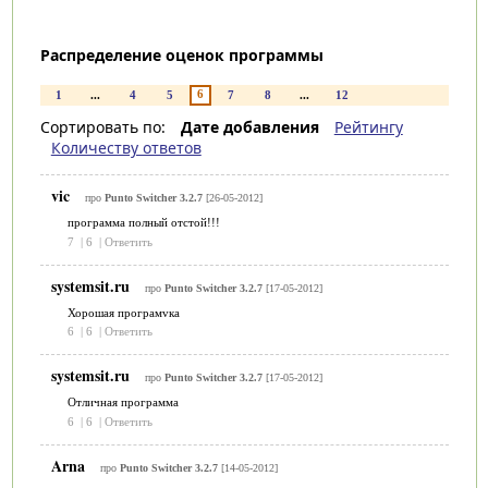
Распределение оценок программы
6
1
...
4
5
7
8
...
12
Сортировать по:
Дате добавления
Рейтингу
Количеству ответов
vic
про
Punto Switcher 3.2.7
[26-05-2012]
программа полный отстой!!!
7
|
6
|
Ответить
systemsit.ru
про
Punto Switcher 3.2.7
[17-05-2012]
Хорошая програмvка
6
|
6
|
Ответить
systemsit.ru
про
Punto Switcher 3.2.7
[17-05-2012]
Отличная программа
6
|
6
|
Ответить
Arna
про
Punto Switcher 3.2.7
[14-05-2012]