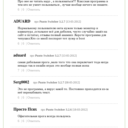
Про нее не читать надо , а пользоваться!!! Классная программа и
тем кто не умеет пользоваться , лучше вообще ничего не пишите.
6
|
6
|
Ответить
ADUARD
про
Punto Switcher 3.2.7
[13-05-2012]
Нормальному пользователю нета нужен только монитор и
клавиатура ,остальное всё для дибилов, чисто случайно зашёл на
сайт и почитал, отзывы полный анамниз .Короче программа для
чепушил.Кто со мной поспорит тот лузер и boot
6
|
6
|
Ответить
aduard
про
Punto Switcher 3.2.7
[13-05-2012]
самая дибильная прога ,мало того что она перключает тода когда
ненадо так в онлайн играх это вообще полная жопа
7
|
6
|
Ответить
Serg0002
про
Punto Switcher 3.2.7
[08-05-2012]
Это не программа, а вирус какой то. Постоянно приходится из-за
неё перенабивать текст.
6
|
6
|
Ответить
Просто Псих
про
Punto Switcher 3.2.6
[18-03-2012]
Офигительная прога всегда пользуюсь
6
|
6
|
Ответить