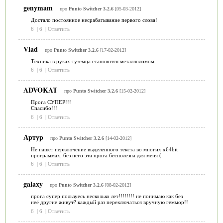
genymam
про
Punto Switcher 3.2.6
[05-03-2012]
Достало постоянное несрабатывание первого слова!
6
|
6
|
Ответить
Vlad
про
Punto Switcher 3.2.6
[17-02-2012]
Техника в руках туземца становится металлоломом.
6
|
6
|
Ответить
ADVOKAT
про
Punto Switcher 3.2.6
[15-02-2012]
Прога СУПЕР!!!
Спасибо!!!
6
|
6
|
Ответить
Артур
про
Punto Switcher 3.2.6
[14-02-2012]
Не пашет перключение выделенного текста во многих x64bit
программах, без него эта прога бесполезна для меня (
6
|
6
|
Ответить
galaxy
про
Punto Switcher 3.2.6
[08-02-2012]
прога супер пользуесь несколько лет!!!!!!!! не понимаю как без
неё другие живут? каждый раз переключаться вручную геммор!!
6
|
6
|
Ответить