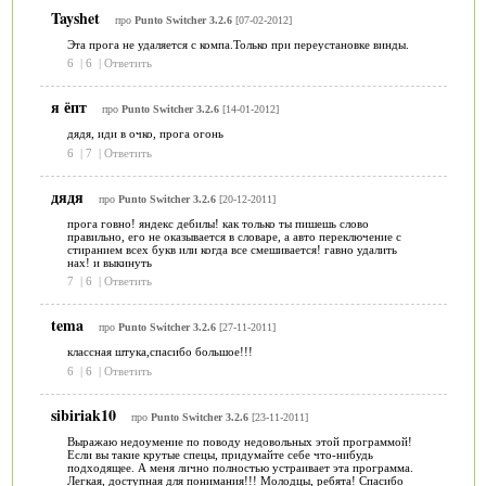
Tayshet
про
Punto Switcher 3.2.6
[07-02-2012]
Эта прога не удаляется с компа.Только при переустановке винды.
6
|
6
|
Ответить
я ёпт
про
Punto Switcher 3.2.6
[14-01-2012]
дядя, иди в очко, прога огонь
6
|
7
|
Ответить
дядя
про
Punto Switcher 3.2.6
[20-12-2011]
прога говно! яндекс дебилы! как только ты пишешь слово
правильно, его не оказывается в словаре, а авто переключение с
стиранием всех букв или когда все смешивается! гавно удалить
нах! и выкинуть
7
|
6
|
Ответить
tema
про
Punto Switcher 3.2.6
[27-11-2011]
классная штука,спасибо большое!!!
6
|
6
|
Ответить
sibiriak10
про
Punto Switcher 3.2.6
[23-11-2011]
Выражаю недоумение по поводу недовольных этой программой!
Если вы такие крутые спецы, придумайте себе что-нибудь
подходящее. А меня лично полностью устраивает эта программа.
Легкая, доступная для понимания!!! Молодцы, ребята! Спасибо