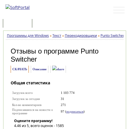
Программы
Статьи
Программы для Windows
»
Текст
»
Перекодировщики
»
Punto Switcher
»
Отзывы о программе
Punto
Switcher
СКАЧАТЬ
Описание
Общая статистика
Загрузок всего
1 103 774
Загрузок за сегодня
31
Кол-во комментариев
271
Подписавшихся на новости о
97 (
подписаться
)
программе
Оцените программу!
4.46
из 5, всего оценок -
1585