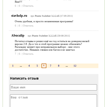
Вам!!!
6
|
6
|
Ответить
stavhelp.ru
про
Punto Switcher 3.2.2.45
[17-09-2011]
Очень удобная, и просто незаменимая программа!
6
|
6
|
Ответить
Abucalip
про
Punto Switcher 3.2.2.45
[30-08-2011]
Почитал отзывы и решил ещё на год остаться на дояндексовской
версии 2.8. Да и что в этой программе можно обновлять?
Раскладку меняет при неправильном выборе - мне этого
достаточно. Никаких глюков или багов я не замечал.
7
|
6
|
Ответить
6
1
...
4
5
7
8
...
12
Написать отзыв