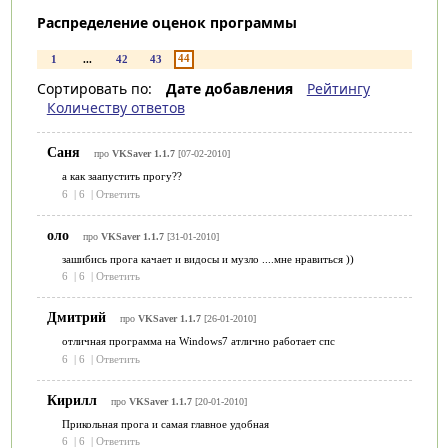
Распределение оценок программы
44
1
...
42
43
Сортировать по:
Дате добавления
Рейтингу
Количеству ответов
Саня
про
VKSaver 1.1.7
[07-02-2010]
а как заапустить прогу??
6
|
6
|
Ответить
оло
про
VKSaver 1.1.7
[31-01-2010]
зашибись прога качает и видосы и музло ....мне нравиться ))
6
|
6
|
Ответить
Дмитрий
про
VKSaver 1.1.7
[26-01-2010]
отличная программа на Windows7 атлично работает спс
6
|
6
|
Ответить
Кирилл
про
VKSaver 1.1.7
[20-01-2010]
Прикольная прога и самая главное удобная
6
|
6
|
Ответить