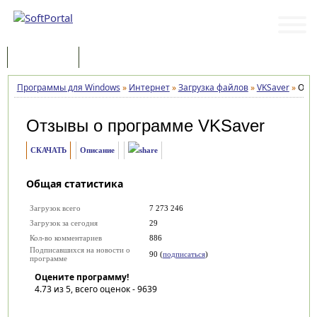
Программы
Статьи
Программы для Windows
»
Интернет
»
Загрузка файлов
»
VKSaver
»
Отз
Отзывы о программе
VKSaver
СКАЧАТЬ
Описание
Общая статистика
Загрузок всего
7 273 246
Загрузок за сегодня
29
Кол-во комментариев
886
Подписавшихся на новости о
90 (
подписаться
)
программе
Оцените программу!
4.73
из 5, всего оценок -
9639