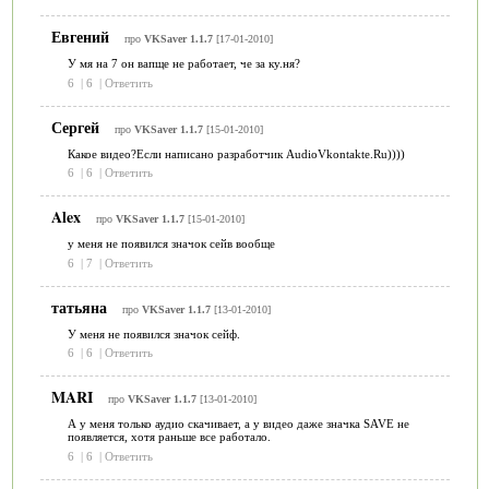
Евгений
про
VKSaver 1.1.7
[17-01-2010]
У мя на 7 он вапще не работает, че за ку.ня?
6
|
6
|
Ответить
Сергей
про
VKSaver 1.1.7
[15-01-2010]
Какое видео?Если написано разработчик AudioVkontakte.Ru))))
6
|
6
|
Ответить
Alex
про
VKSaver 1.1.7
[15-01-2010]
у меня не появился значок сейв вообще
6
|
7
|
Ответить
татьяна
про
VKSaver 1.1.7
[13-01-2010]
У меня не появился значок сейф.
6
|
6
|
Ответить
MARI
про
VKSaver 1.1.7
[13-01-2010]
А у меня только аудио скачивает, а у видео даже значка SAVE не
появляется, хотя раньше все работало.
6
|
6
|
Ответить