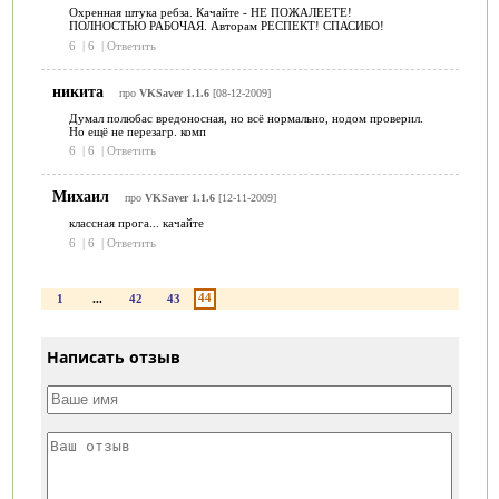
Охренная штука ребза. Качайте - НЕ ПОЖАЛЕЕТЕ!
ПОЛНОСТЬЮ РАБОЧАЯ. Авторам РЕСПЕКТ! СПАСИБО!
6
|
6
|
Ответить
никита
про
VKSaver 1.1.6
[08-12-2009]
Думал полюбас вредоносная, но всё нормально, нодом проверил.
Но ещё не перезагр. комп
6
|
6
|
Ответить
Михаил
про
VKSaver 1.1.6
[12-11-2009]
классная прога... качайте
6
|
6
|
Ответить
44
1
...
42
43
Написать отзыв