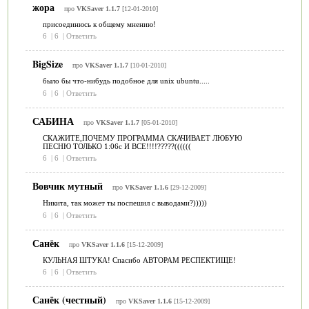
жора
про
VKSaver 1.1.7
[12-01-2010]
присоединюсь к общему мнению!
6
|
6
|
Ответить
BigSize
про
VKSaver 1.1.7
[10-01-2010]
было бы что-нибудь подобное для unix ubuntu.....
6
|
6
|
Ответить
САБИНА
про
VKSaver 1.1.7
[05-01-2010]
СКАЖИТЕ,ПОЧЕМУ ПРОГРАММА СКАЧИВАЕТ ЛЮБУЮ
ПЕСНЮ ТОЛЬКО 1:06с И ВСЕ!!!!?????((((((
6
|
6
|
Ответить
Вовчик мутный
про
VKSaver 1.1.6
[29-12-2009]
Никита, так может ты поспешил с выводами?)))))
6
|
6
|
Ответить
Санёк
про
VKSaver 1.1.6
[15-12-2009]
КУЛЬНАЯ ШТУКА! Спасибо АВТОРАМ РЕСПЕКТИЩЕ!
6
|
6
|
Ответить
Санёк (честный)
про
VKSaver 1.1.6
[15-12-2009]