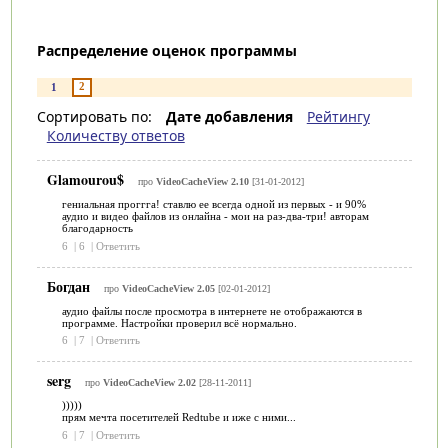
Распределение оценок программы
2
1
Сортировать по:
Дате добавления
Рейтингу
Количеству ответов
Glamourou$
про
VideoCacheView 2.10
[31-01-2012]
гениальная проггга! ставлю ее всегда одной из первых - и 90%
аудио и видео файлов из онлайна - мои на раз-два-три! авторам
благодарность
6
|
6
|
Ответить
Богдан
про
VideoCacheView 2.05
[02-01-2012]
аудио файлы после просмотра в интернете не отображаются в
программе. Настройки проверил всё нормально.
6
|
7
|
Ответить
serg
про
VideoCacheView 2.02
[28-11-2011]
)))))
прям мечта посетителей Redtube и иже с ними...
6
|
7
|
Ответить