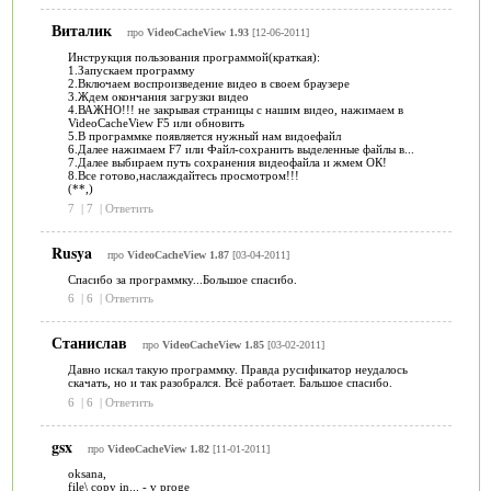
Виталик
про
VideoCacheView 1.93
[12-06-2011]
Инструкция пользования программой(краткая):
1.Запускаем программу
2.Включаем воспроизведение видео в своем браузере
3.Ждем окончания загрузки видео
4.ВАЖНО!!! не закрывая страницы с нашим видео, нажимаем в
VideoCacheView F5 или обновить
5.В программке появляется нужный нам видоефайл
6.Далее нажимаем F7 или Файл-сохранить выделенные файлы в...
7.Далее выбираем путь сохранения видеофайла и жмем ОК!
8.Все готово,наслаждайтесь просмотром!!!
(**,)
7
|
7
|
Ответить
Rusya
про
VideoCacheView 1.87
[03-04-2011]
Спасибо за программку...Большое спасибо.
6
|
6
|
Ответить
Станислав
про
VideoCacheView 1.85
[03-02-2011]
Давно искал такую программку. Правда русификатор неудалось
скачать, но и так разобрался. Всё работает. Бальшое спасибо.
6
|
6
|
Ответить
gsx
про
VideoCacheView 1.82
[11-01-2011]
oksana,
file\ copy in... - v proge