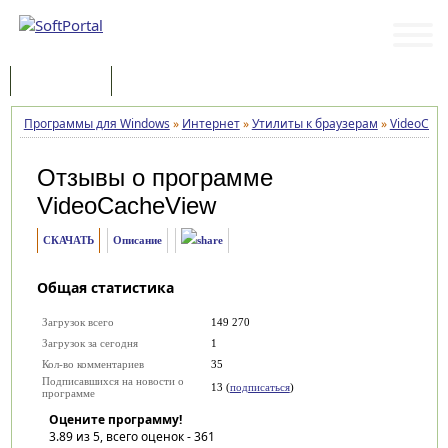
Программы
Статьи
Программы для Windows
»
Интернет
»
Утилиты к браузерам
»
VideoCac
Отзывы о программе
VideoCacheView
СКАЧАТЬ
Описание
Общая статистика
Загрузок всего
149 270
Загрузок за сегодня
1
Кол-во комментариев
35
Подписавшихся на новости о
13 (
подписаться
)
программе
Оцените программу!
3.89
из 5, всего оценок -
361