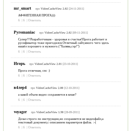
mr_smart
про
VideoCacheView 2.02
[24-11-2011]
АФФИГЕННАЯ ПРОГА)))
6
|
6
|
Ответить
Pyromaniac
про
VideoCacheView 2.02
[09-11-2011]
Супер!!!Разработчикам - здоровья и счастья!Прога работает и
русификатор тоже пригодился.Отличный сайт,много чего здесь
нашёл хорошего и нужного.("Халява,сэр!")
6
|
6
|
Ответить
Игорь
про
VideoCacheView 2.01
[23-10-2011]
Прога отличная, спс :)
6
|
6
|
Ответить
в4лер4
про
VideoCacheView 2.00
[12-10-2011]
а какой объем видео сохраняется в кеше?
6
|
6
|
Ответить
voyager
про
VideoCacheView 1.98
[28-09-2011]
Делал строго по инструкции,но сохраняется не видеофайл,а
текстовый документ,с описанием параметров файла. :-(
6
|
6
|
Ответить