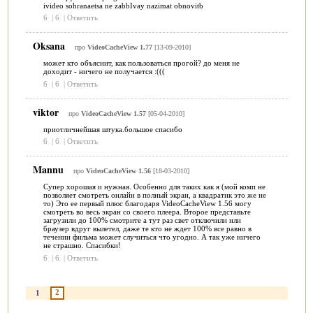
ivideo sohranaetsa ne zabbIvay nazimat obnovitb
6
|
6
|
Ответить
Oksana
про
VideoCacheView 1.77
[13-09-2010]
может кто объяснит, как пользоваться прогой? до меня не
доходит - ничего не получается :(((
6
|
6
|
Ответить
viktor
про
VideoCacheView 1.57
[05-04-2010]
приотличнейшая штука.большое спасибо
6
|
6
|
Ответить
Mannu
про
VideoCacheView 1.56
[18-03-2010]
Супер хорошая и нужная. Особенно для таких как я (мой комп не
позволяет смотреть онлайн в полный экран, а квадратик это же не
то) Это ее первый плюс благодаря VideoCacheView 1.56 могу
смотреть во весь экран со своего плеера. Второе представьте
загрузили до 100% смотрите а тут раз свет отключили или
браузер вдруг вылетел, даже те кто не ждет 100% все равно в
течении фильма может случиться что угодно. А так уже ничего
не страшно. Спасибки!
6
|
6
|
Ответить
2
1