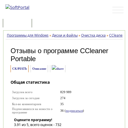
Программы
Статьи
Программы для Windows
»
Диски и файлы
»
Очистка диска
»
CCleaner Po
Отзывы о программе
CCleaner
Portable
СКАЧАТЬ
Описание
Общая статистика
Загрузок всего
829 989
Загрузок за сегодня
274
Кол-во комментариев
35
Подписавшихся на новости о
36 (
подписаться
)
программе
Оцените программу!
3.91
из 5, всего оценок -
732