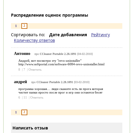
Распределение оценок программы
2
1
Сортировать по:
Дате добавления
Рейтингу
Количеству ответов
Антонио
про
CCleaner Portable 2.28.1091
[04-02-2010]
Андрей, вот посмотри эту "revo-uninstaller"
http://www.softportal.com/software-6084-revo-uninstaller.html
8
|
7
|
Ответить
андрей
про
CCleaner Portable 2.28.1091
[03-02-2010]
програмка хорошая.... люди скажите есть ли прога которая
чистит папки просто после прог и игр они остаются бесят
6
|
11
|
Ответить
2
1
Написать отзыв