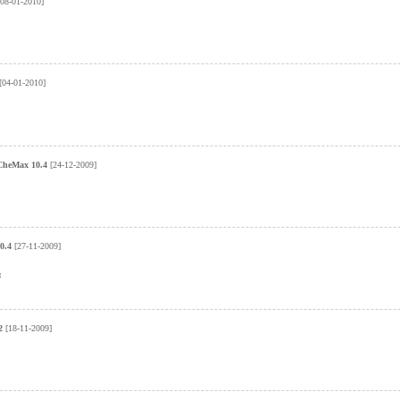
08-01-2010]
[04-01-2010]
CheMax 10.4
[24-12-2009]
0.4
[27-11-2009]
я
2
[18-11-2009]