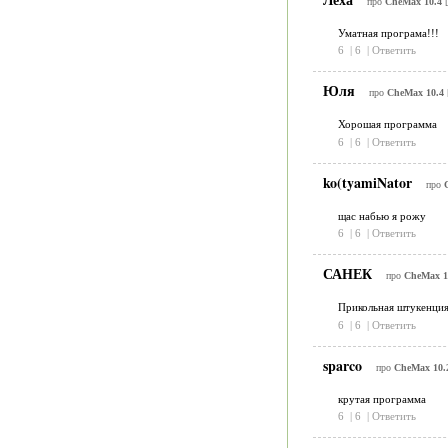
про
CheMax 10.4
[
Уматная програма!!!
6
|
6
|
Ответить
Юля
про
CheMax 10.4
Хорошая программа
6
|
6
|
Ответить
ko(tyamiNator
про
щас набью я рожу
6
|
6
|
Ответить
САНЕК
про
CheMax 1
Прикольная штукенци
6
|
6
|
Ответить
sparco
про
CheMax 10.
крутая программа
6
|
6
|
Ответить