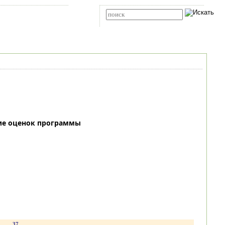
Карта сайта
RSS
Расширенный поиск
ие оценок программы
.
37