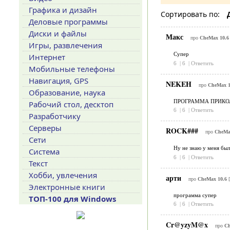
Графика и дизайн
Сортировать по:
Деловые программы
Диски и файлы
Макс
про
CheMax 10.6
Игры, развлечения
Супер
Интернет
6
|
6
|
Ответить
Мобильные телефоны
Навигация, GPS
NEKEH
про
CheMax 1
Образование, наука
ПРОГРАММА ПРИКОЛ
Рабочий стол, десктоп
6
|
6
|
Ответить
Разработчику
Серверы
ROCK###
про
CheMa
Сети
Ну не знаю у меня был
Система
6
|
6
|
Ответить
Текст
Хобби, увлечения
арти
про
CheMax 10.6
[
Электронные книги
программа супер
ТОП-100 для Windows
6
|
6
|
Ответить
Cr@yzyM@x
про
Ch