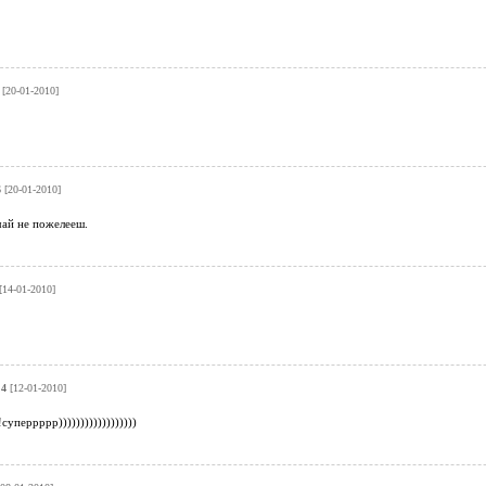
[20-01-2010]
6
[20-01-2010]
чай не пожелееш.
[14-01-2010]
.4
[12-01-2010]
уперрррр))))))))))))))))))