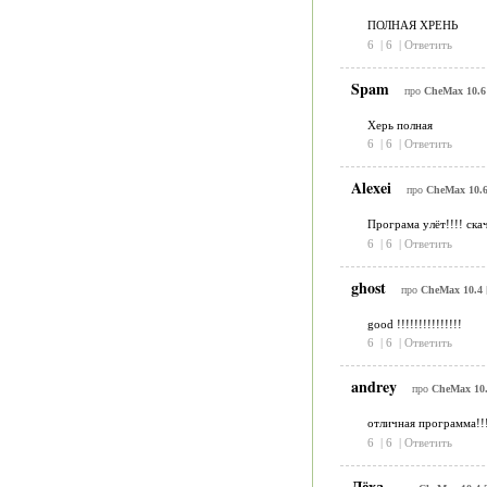
ПОЛНАЯ ХРЕНЬ
6
|
6
|
Ответить
Spam
про
CheMax 10.6
Херь полная
6
|
6
|
Ответить
Alexei
про
CheMax 10.
Програма улёт!!!! ска
6
|
6
|
Ответить
ghost
про
CheMax 10.4
good !!!!!!!!!!!!!!!
6
|
6
|
Ответить
andrey
про
CheMax 10
отличная программа!!!с
6
|
6
|
Ответить
Лёха