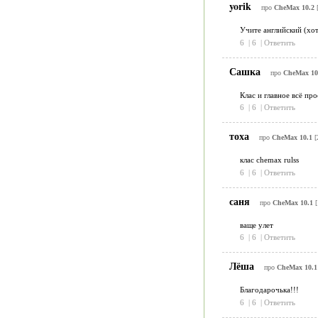
yorik
про
CheMax 10.2
[
Учите английский (хот
6
|
6
|
Ответить
Сашка
про
CheMax 10
Клас и главное всё про
6
|
6
|
Ответить
тоха
про
CheMax 10.1
[
клас chemax rulss
6
|
6
|
Ответить
саня
про
CheMax 10.1
[
ваще улет
6
|
6
|
Ответить
Лёша
про
CheMax 10.1
Благодарочька!!!
6
|
6
|
Ответить