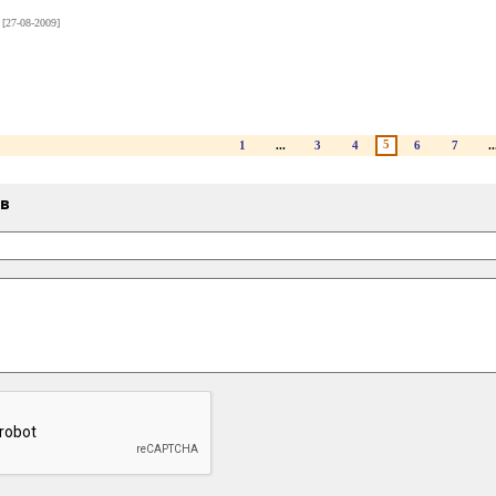
[27-08-2009]
5
1
...
3
4
6
7
..
ыв