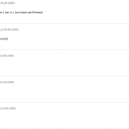
30-09-2009]
я у вас и с русским проблемы)
.2
[26-09-2009]
сто)))
22-09-2009]
15-09-2009]
[14-09-2009]