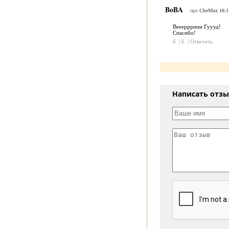
BoBA
про
CheMax 10.1
Веееррриии Гуууд!
Спасибо!
6
|
6
|
Ответить
Написать отз