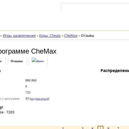
Войти на аккаунт
Зарегистрироваться
»
Игры, развлечения
»
Коды, Cheats
»
CheMax
»
Отзывы
рограмме
CheMax
е
Отзывы
а
Распределен
980 860
0
735
и о программе
43 (
подписаться
)
у!
ок -
7265
5
1
...
3
4
6
7
..