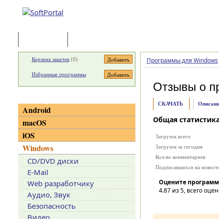
Программы
Статьи
Корзина закачек
(
0
)
Программы для Windows
Избранные программы
Отзывы о п
Категории
СКАЧАТЬ
Описани
Android
Общая статистик
macOS
iOS
Загрузок всего
Windows
Загрузок за сегодня
Кол-во комментариев
CD/DVD диски
Подписавшихся на новост
E-Mail
Оцените программ
Web разработчику
4.87
из 5, всего оцен
Аудио, Звук
Безопасность
Видео