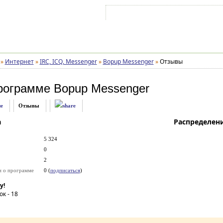
Войти на аккаунт
Зарегистрироваться
»
Интернет
»
IRC, ICQ, Messenger
»
Bopup Messenger
»
Отзывы
рограмме
Bopup Messenger
е
Отзывы
а
Распределен
5 324
0
2
и о программе
0 (
подписаться
)
у!
ок -
18