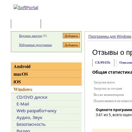
Программы
Статьи
Корзина закачек
(
0
)
Программы для Windows
Избранные программы
Отзывы о п
Категории
СКАЧАТЬ
Описани
Android
Общая статистик
macOS
iOS
Загрузок всего
Windows
Загрузок за сегодня
Кол-во комментариев
CD/DVD диски
Подписавшихся на новост
E-Mail
Оцените программ
Web разработчику
3.61
из 5, всего оцен
Аудио, Звук
Безопасность
Видео