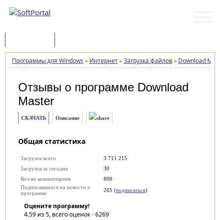
Программы
Статьи
Программы для Windows
»
Интернет
»
Загрузка файлов
»
Download Mas
Отзывы о программе
Download
Master
СКАЧАТЬ
Описание
Общая статистика
Загрузок всего
3 711 215
Загрузок за сегодня
30
Кол-во комментариев
800
Подписавшихся на новости о
265 (
подписаться
)
программе
Оцените программу!
4.59
из 5, всего оценок -
6269