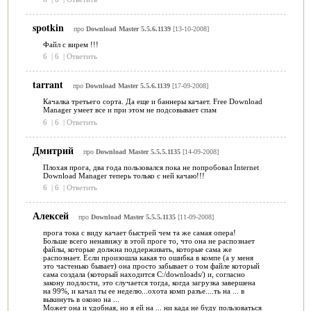
spotkin
про
Download Master 5.5.6.1139
[13-10-2008]
Файл с вирем !!!
6
|
6
|
Ответить
tarrant
про
Download Master 5.5.6.1139
[17-09-2008]
Качалка третьего сорта. Да еще и баннеры качает. Free Download
Manager умеет все и при этом не подсовывает спам
6
|
6
|
Ответить
Дмитрий
про
Download Master 5.5.5.1135
[14-09-2008]
Плохая прога, два года пользовался пока не попробовал Internet
Download Manager теперь только с ней качаю!!!
6
|
6
|
Ответить
Алексей
про
Download Master 5.5.5.1135
[11-09-2008]
прога тока с виду качает быстрей чем та же самая опера!
Больше всего ненавижу в этой проге то, что она не распознает
файлы, которые должна поддерживать, которые сама же
распознает. Если произошла какая то ошибка в компе (а у меня
это частенько бывает) она просто забывает о том файле который
сама создала (который находится С:/downloads/) и, согласно
закону подлости, это случается тогда, когда загрузка завершена
на 99%, и качал ты ее неделю...охота комп разъе....ть на ... в
выкинуть в оконо на ...
Может она и удобная, но я ей на ... ни када не буду пользоваться