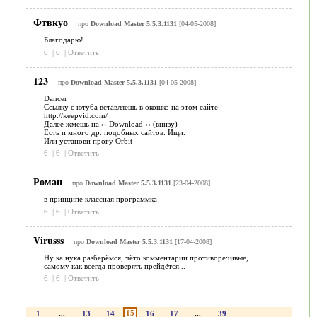
Фтвкуо
про
Download Master 5.5.3.1131
[04-05-2008]
Благодарю!
6
|
6
|
Ответить
123
про
Download Master 5.5.3.1131
[04-05-2008]
Dancer
Ссылку с ютуба вставляешь в окошко на этом сайте:
http://keepvid.com/
Далее жмешь на ›› Download ‹‹ (внизу)
Есть и много др. подобных сайтов. Ищи.
Или установи прогу Orbit
6
|
6
|
Ответить
Роман
про
Download Master 5.5.3.1131
[23-04-2008]
в принципе классная программка
6
|
6
|
Ответить
Virusss
про
Download Master 5.5.3.1131
[17-04-2008]
Ну ка нука разберёмся, чёто комментарии противоречивые,
самому как всегда проверять прейдётся...
6
|
6
|
Ответить
15
1
...
13
14
16
17
...
39