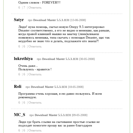
Одним словом - FOREVER!!!
6
|
7
|
Ответить
Satyr
про
Download Master 5.5.3.1131
[13-06-2008]
Люди! нуна помощь, скачал новую Оперу 9.5 интегрировал
Dmaster соответственно, а его не видно в менюшке, как раньше,
когда правой клавишей мышки на закачку (линк)кликаеш
появлялось менюшка, типа скачать с помощью Dmaster, щас так
неудобно не знаю что и делать, подскажите кто знаеш?!
6
|
6
|
Ответить
lukrethiya
про
Download Master 5.5.3.1131
[30-05-2008]
Очень даже...
Пользуюсь - нравится !
6
|
6
|
Ответить
Roli
про
Download Master 5.5.3.1131
[18-05-2008]
Программа очень хорошая, я ею давно пользуюсь. И всем
рекомендую.
6
|
6
|
Ответить
MC_S
про
Download Master 5.5.3.1131
[09-05-2008]
Люди где брать ссылки на скачивание простые ссылки не
подходят помогите прошу вас за ранее благодарен
6
|
6
|
Ответить