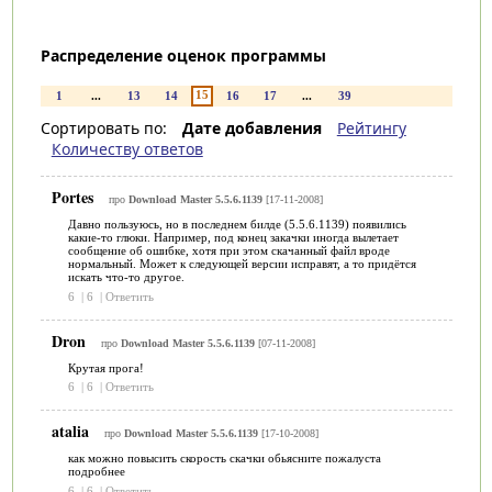
Распределение оценок программы
15
1
...
13
14
16
17
...
39
Сортировать по:
Дате добавления
Рейтингу
Количеству ответов
Portes
про
Download Master 5.5.6.1139
[17-11-2008]
Давно пользуюсь, но в последнем билде (5.5.6.1139) появились
какие-то глюки. Например, под конец закачки иногда вылетает
сообщение об ошибке, хотя при этом скачанный файл вроде
нормальный. Может к следующей версии исправят, а то придётся
искать что-то другое.
6
|
6
|
Ответить
Dron
про
Download Master 5.5.6.1139
[07-11-2008]
Крутая прога!
6
|
6
|
Ответить
atalia
про
Download Master 5.5.6.1139
[17-10-2008]
как можно повысить скорость скачки обьясните пожалуста
подробнее
6
|
6
|
Ответить