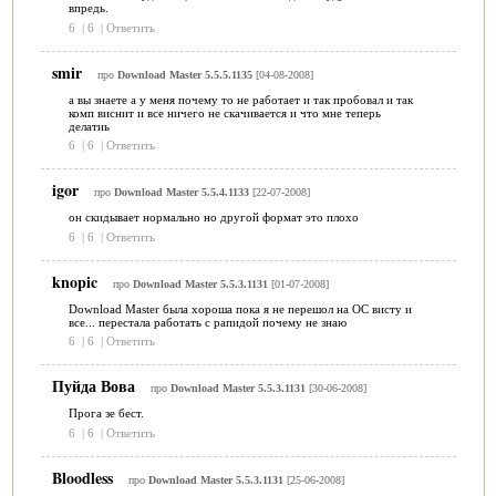
впредь.
6
|
6
|
Ответить
smir
про
Download Master 5.5.5.1135
[04-08-2008]
а вы знаете а у меня почему то не работает и так пробовал и так
комп виснит и все ничего не скачивается и что мне теперь
делатиь
6
|
6
|
Ответить
igor
про
Download Master 5.5.4.1133
[22-07-2008]
он скидывает нормально но другой формат это плохо
6
|
6
|
Ответить
knopic
про
Download Master 5.5.3.1131
[01-07-2008]
Download Master была хороша пока я не перешол на ОС висту и
все... перестала работать с рапидой почему не знаю
6
|
6
|
Ответить
Пуйда Вова
про
Download Master 5.5.3.1131
[30-06-2008]
Прога зе бест.
6
|
6
|
Ответить
Bloodless
про
Download Master 5.5.3.1131
[25-06-2008]