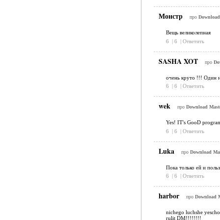
Монстр
про
Download 
Вещь великолепная
6
|
6
|
Ответить
SASHA XOT
про
Do
очень круто !!! Один н
6
|
6
|
Ответить
wek
про
Download Maste
Yes! IT's GooD program
6
|
6
|
Ответить
Luka
про
Download Mast
Пока только ей и польз
6
|
6
|
Ответить
harbor
про
Download M
nichego luchshe yescho 
rulit DM!!!!!!!!