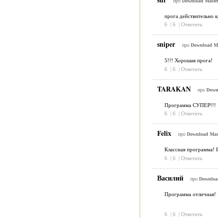
про
Download Master
прога действительно к
6
|
6
|
Ответить
sniper
про
Download Ma
5!!! Хорошая прога!
6
|
6
|
Ответить
TARAKAN
про
Downl
Программа СУПЕР!!!
6
|
6
|
Ответить
Felix
про
Download Mast
Классная программа! 
6
|
6
|
Ответить
Василий
про
Download
Программа отличная! 
6
|
6
|
Ответить