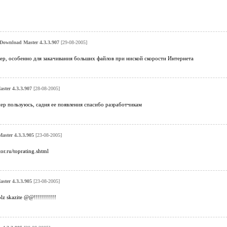
Download Master 4.3.3.907
[29-08-2005]
ер, особенно для закачивания больших файлов при ниской скорости Интернета
ster 4.3.3.907
[28-08-2005]
ер пользуюсь, садня ее появления спасибо разработчикам
aster 4.3.3.905
[23-08-2005]
tor.ru/toprating.shtml
ster 4.3.3.905
[23-08-2005]
lz skazite @@!!!!!!!!!!!