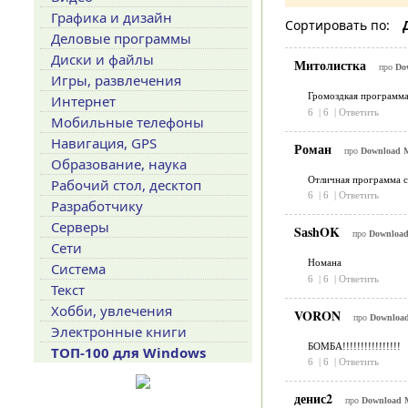
Графика и дизайн
Сортировать по:
Деловые программы
Диски и файлы
Митолистка
про
Dow
Игры, развлечения
Громоздкая программа
Интернет
6
|
6
|
Ответить
Мобильные телефоны
Навигация, GPS
Роман
про
Download Ma
Образование, наука
Отличная программа 
Рабочий стол, десктоп
6
|
6
|
Ответить
Разработчику
Серверы
SаshOK
про
Download 
Сети
Номана
Система
6
|
6
|
Ответить
Текст
Хобби, увлечения
VORON
про
Download 
Электронные книги
БОМБА!!!!!!!!!!!!!!!!
ТОП-100 для Windows
6
|
6
|
Ответить
денис2
про
Download M