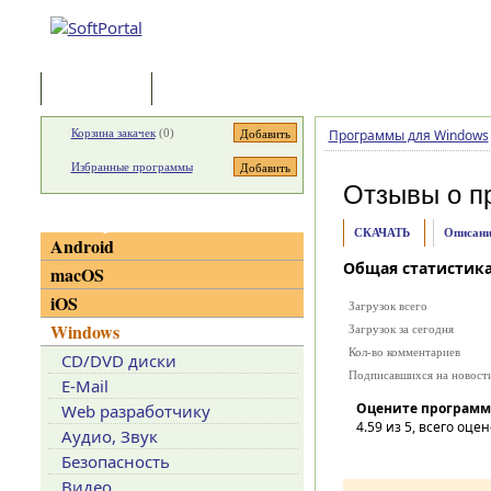
Программы
Статьи
Корзина закачек
(
0
)
Программы для Windows
Избранные программы
Отзывы о п
Категории
СКАЧАТЬ
Описани
Android
Общая статистик
macOS
iOS
Загрузок всего
Windows
Загрузок за сегодня
Кол-во комментариев
CD/DVD диски
Подписавшихся на новост
E-Mail
Оцените программ
Web разработчику
4.59
из 5, всего оцен
Аудио, Звук
Безопасность
Видео