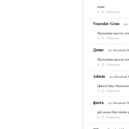
клева
6
|
6
|
Ответить
Veaceslav Grau
про
Програмка просто суп
6
|
6
|
Ответить
Денис
про
Download Ma
Программа проста суп
6
|
6
|
Ответить
Admin
про
Download M
[фкегк] http://sharereac
6
|
6
|
Ответить
фкегк
про
Download Ma
gde mona filmi ska4at p
6
|
6
|
Ответить
sur