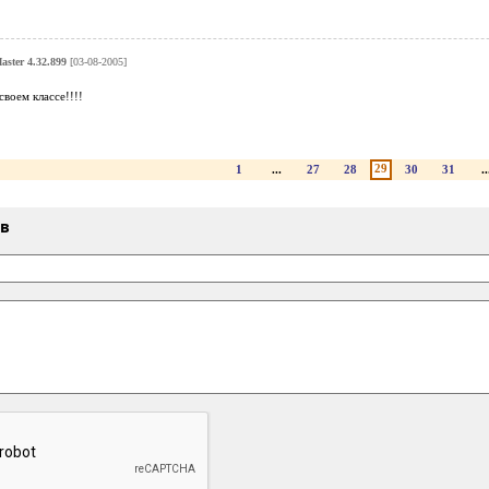
ster 4.32.899
[03-08-2005]
своем классе!!!!
29
1
...
27
28
30
31
..
ыв