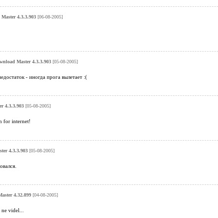
Master 4.3.3.903
[06-08-2005]
wnload Master 4.3.3.903
[05-08-2005]
едостаток - иногда прога вылетает :(
r 4.3.3.903
[05-08-2005]
 for internet!
er 4.3.3.903
[05-08-2005]
овался.
aster 4.32.899
[04-08-2005]
ne videl...