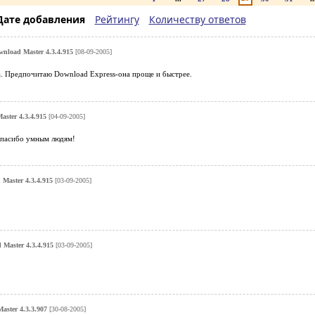
Дате добавления
Рейтингу
Количеству ответов
nload Master 4.3.4.915
[08-09-2005]
. Предпочитаю Download Express-она проще и быстрее.
ster 4.3.4.915
[04-09-2005]
спасибо умным людям!
Master 4.3.4.915
[03-09-2005]
Master 4.3.4.915
[03-09-2005]
aster 4.3.3.907
[30-08-2005]