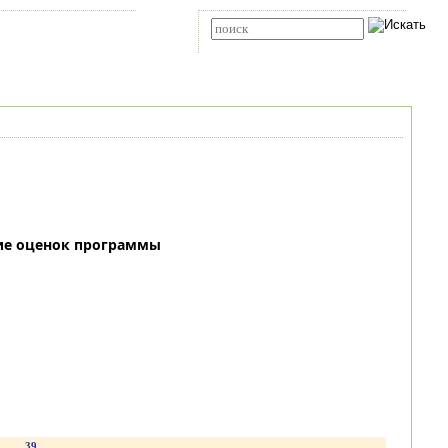
Карта сайта
RSS
Расширенный поиск
ие оценок программы
.
39