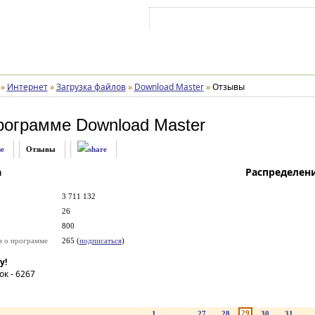
Войти на аккаунт
Зарегистрироваться
»
Интернет
»
Загрузка файлов
»
Download Master
»
Отзывы
рограмме
Download Master
е
Отзывы
а
Распределен
3 711 132
26
800
и о программе
265 (
подписаться
)
у!
ок -
6267
29
1
...
27
28
30
31
..