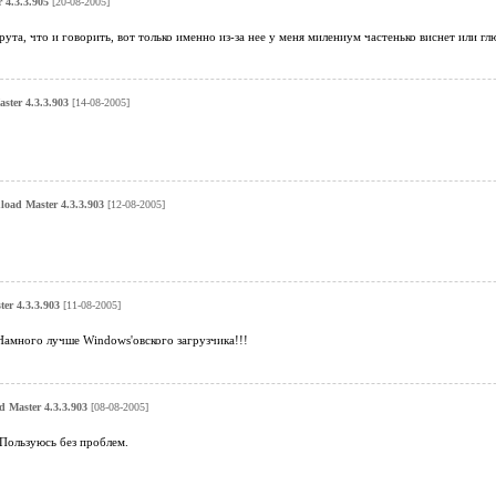
 4.3.3.905
[20-08-2005]
рута, что и говорить, вот только именно из-за нее у меня милениум частенько виснет или гл
ster 4.3.3.903
[14-08-2005]
oad Master 4.3.3.903
[12-08-2005]
er 4.3.3.903
[11-08-2005]
Намного лучше Windows'овского загрузчика!!!
 Master 4.3.3.903
[08-08-2005]
Пользуюсь без проблем.