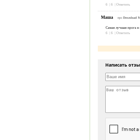
6
|
6
|
Ответить
Маша
про
Download Ma
Самая лучшая прога в 
6
|
6
|
Ответить
Написать отз