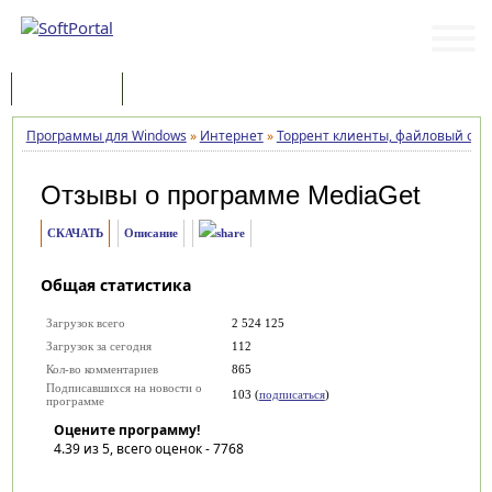
Программы
Статьи
Программы для Windows
»
Интернет
»
Торрент клиенты, файловый об
Отзывы о программе
MediaGet
СКАЧАТЬ
Описание
Общая статистика
Загрузок всего
2 524 125
Загрузок за сегодня
112
Кол-во комментариев
865
Подписавшихся на новости о
103 (
подписаться
)
программе
Оцените программу!
4.39
из 5, всего оценок -
7768