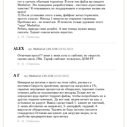
гет и скачать обычным торентом. В поле тип файла вы увидете
MediaGet. Это поведение разработчиков - злостное агрессивное
хамство! Я отказываюсь их поддерживать и искренне желаю им
краха!
3) После установки этого хлама, файфокс начал тормозить
просто ужасно. Иногда 2 минуты на открытие страницы.
Пробовал все - не помогало. И помогло только удаление этого
"чуда" MediaGet.
Ребята, выводы сами делайте. А мне теперь нужно винду
сносить. Торент совсем качать перестал.
6
|
6
|
Ответить
ALEX
про
MediaGet 2.01.1236
[24-02-2012]
Отличная прога!!! комп у меня хоть и слабоват, но скорость
скачки около 2Мв. Тариф слабоват. пользуюсь ДОМ.РУ
6
|
6
|
Ответить
А Г
про
MediaGet 2.01.1236
[22-02-2012]
Невзирая на негатив о проге на этом сайте, рискнул и
поставил.Скорость приличная, процессор нагружен в 1%,
скрытых запущеных процессов не обнаружил, перехват ссылок
отменил дабы не подхватывал все вподряд.Только вот не
определил куда прячет торрент-файлы, чтобы попробовать их в
других торрент-клиеньах. Да вот ещё, медия качает на ура, а
остальное не радует. Вывод сделал такой 1- клиент не глючный,
2- комп абсолютно не напрягает, 3- интерфейс скудный, 4-
вирусы не обнаружены. Удалять не буду (кстати сносится
стандартно).Оставлю как клиент для загрузки медиа, из за
удобства предварительно просмотра
6
|
6
|
Ответить