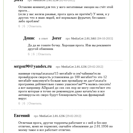
про
MediaGet 2.01.1236
[02-03-2012]
Оставляю коммент,для тех у кого негативные эмоции на счёт этой
проги...
(если у вас железа ржавые, прога здесь не причём!) У меня, и у
других что я знаю людей, всё нормально фурычит, без каких-
либо проблем!
6
|
6
|
Ответить
Денис
Jorer
в ответ
про
MediaGet 2.01.3461
[04-10-2015]
Да да не гоните бочку. Хорошая прога. Или вы рекламите
другой обменник
6
|
6
|
Ответить
sergon90@yandex.ru
про
MediaGet 2.01.1236
[29-02-2012]
наивные глупцы!ахахаха!15 мегабайт в сек!чайники!если
провайдэром скорость установлена до 100 мегабит!то это 12
мегабайт максимум!и больше вам провайдер не даст!ахаха!и
программа дейтвиетльно гамно ушасное!заё**я малясь сносить!
а вот например ADguard до сих сих пор не могу снести!вот это
проги которые я точно не рекомендую даже качать!но и все
антивирусы их скоро будут блокировать!так как фриварный
вирус
6
|
6
|
Ответить
Евгений
про
MediaGet 2.01.1236
[29-02-2012]
Отличная прога, другие торренты работают и с ней и без нее
отлично, комп не тормозит, скачайте обновление до 2.01.1956 по
моему такое и все работает отлично.