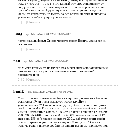
походу, что это - т о р р е н т-клиент! тут скорость зависит от
сидеров и от того, сколько вы раздаете. в общем равняйте свои
руки об стены и все будет нормально. а если руки растут из
жoпы, то старайтесь не тыкать во все ссылки подряд и внезапно
установить себе эту прогу. всем удачи
6
|
6
|
Ответить
влад
про
MediaGet 2.01.1234
[11-02-2012]
хотел скачать фильм Стерва через торрент. Влипла медиа гет и..
скачки нет
6
|
6
|
Ответить
вап
про
MediaGet 2.01.1234
[09-02-2012]
он у меня почему то не качает, раз десять переустановил причем
разные версии. скорость номальная у меня. что делать?
поскажите пжл
6
|
6
|
Ответить
SmilE
про
MediaGet 2.01.1234
[06-02-2012]
Мда...Почитал отзывы, если бы я их прочел раньше то я бы её не
установил...Руки пусть вырастут потом качайте и
устанавливайте!!! Научились винду перебивать в инет заходить
все IT-шники?Оо Комп лагает... ну это Смотря какой комп люди!!!
у меня 4 ядра интел Q9550 4 Гб Озу Трансенд видюха nVidia gtx
270 896 mb 448bit захожу в MEDIA GET качаю 2 игры по 1 Гб
скорость 250 кб/с падает иногда то 200... работает агент скайп
опера открыты игры причем не марио!!! метро 2033 все на
полную грид и ничего вообще не виснит всё норм! при всем при