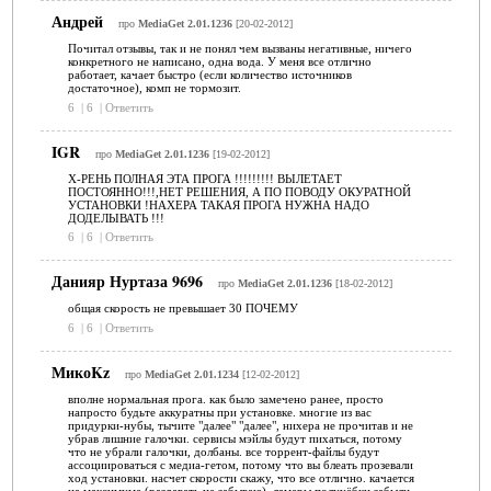
Андрей
про
MediaGet 2.01.1236
[20-02-2012]
Почитал отзывы, так и не понял чем вызваны негативные, ничего
конкретного не написано, одна вода. У меня все отлично
работает, качает быстро (если количество источников
достаточное), комп не тормозит.
6
|
6
|
Ответить
IGR
про
MediaGet 2.01.1236
[19-02-2012]
Х-РЕНЬ ПОЛНАЯ ЭТА ПРОГА !!!!!!!!! ВЫЛЕТАЕТ
ПОСТОЯННО!!!,НЕТ РЕШЕНИЯ, А ПО ПОВОДУ ОКУРАТНОЙ
УСТАНОВКИ !НАХЕРА ТАКАЯ ПРОГА НУЖНА НАДО
ДОДЕЛЫВАТЬ !!!
6
|
6
|
Ответить
Данияр Нуртаза 9696
про
MediaGet 2.01.1236
[18-02-2012]
общая скорость не превышает 30 ПОЧЕМУ
6
|
6
|
Ответить
МикоKz
про
MediaGet 2.01.1234
[12-02-2012]
вполне нормальная прога. как было замечено ранее, просто
напросто будьте аккуратны при установке. многие из вас
придурки-нубы, тычите "далее" "далее", нихера не прочитав и не
убрав лишние галочки. сервисы мэйлы будут пихаться, потому
что не убрали галочки, долбаны. все торрент-файлы будут
ассоциироваться с медиа-гетом, потому что вы блеать прозевали
ход установки. насчет скорости скажу, что все отлично. качается
на максимуме (раздавать не забываю). ламеры полууёбки забыли