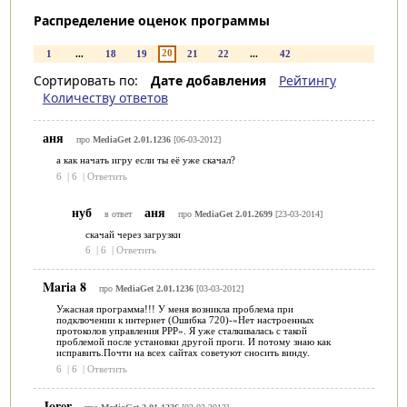
Распределение оценок программы
20
1
...
18
19
21
22
...
42
Сортировать по:
Дате добавления
Рейтингу
Количеству ответов
аня
про
MediaGet 2.01.1236
[06-03-2012]
а как начать игру если ты её уже скачал?
6
|
6
|
Ответить
нуб
аня
в ответ
про
MediaGet 2.01.2699
[23-03-2014]
скачай через загрузки
6
|
6
|
Ответить
Maria 8
про
MediaGet 2.01.1236
[03-03-2012]
Ужасная программа!!! У меня возникла проблема при
подключении к интернет (Ошибка 720)-«Нет настроенных
протоколов управления PPP». Я уже сталкивалась с такой
проблемой после установки другой проги. И потому знаю как
исправить.Почти на всех сайтах советуют сносить винду.
6
|
6
|
Ответить
Jorer