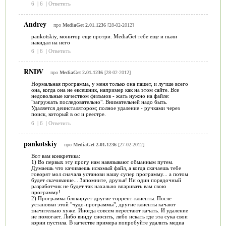
6
|
6
|
Ответить
Andrey
про
MediaGet 2.01.1236
[28-02-2012]
pankotskiy, монитор еще протри. MediaGet тебе еще и пыли
накидал на него
6
|
6
|
Ответить
RNDV
про
MediaGet 2.01.1236
[28-02-2012]
Нормальная программа, у меня только она пашет, и лучше всего
она, когда она не ексешник, например как на этом сайте. Все
недовольные качеством фильмов - жать нужно на файле:
"загружать последовательно". Внимательней надо быть.
Удаляется деинсталятором; полное удаление - ручками через
поиск, который в ос и реестре.
6
|
6
|
Ответить
pankotskiy
про
MediaGet 2.01.1236
[27-02-2012]
Вот вам конкретика:
1) Во первых эту прогу нам навязывают обманным путем.
Думаешь что качиваешь искомый файл, а когда скачаешь тебе
говорят мол сначала установи нашу супер программу... а потом
будет скачивание... Запомните, друзья! Ни один порядочный
разработчик не будет так нахально впаривать вам свою
программу!
2) Программа блокирует другие торрент-клиенты. После
установки этой "чудо-программы", другие клиенты качают
значительно хуже. Иногда совсем перестают качать. И удаление
не помогает. Либо винду сносить, либо искать где эта сука свои
корни пустила. В качестве примера попробуйте удалить медиа