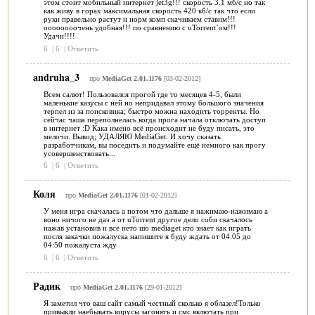
этом стоит мобильный интернет jet3g!!! скорость 3.1 мб/с но так
как живу в горах максимальная скорость 420 кб/с так что если
руки правельно растут и норм комп скачиваем ставим!!!
оооооооочень удобная!!! по сравнению с uTorrent`ом!!!
Удачи!!!!
6
|
6
|
Ответить
andruha_3
про
MediaGet 2.01.1176
[03-02-2012]
Всем салют! Пользовался прогой где то месяцев 4-5, были
маленькие казусы с ней но непридавал этому большого значения
терпел из за поисковика; быстро можна находить торренты. Но
сейчас чаша переполнелась когда прога начала отключать доступ
в интернет :D Кака имено всё происходит не буду писать, это
мелочи. Вывод; УДАЛЯЮ MediaGet. И хочу сказать
разработчикам, вы поседить и подумайте ещё немного как прогу
усовершенствовать...
6
|
6
|
Ответить
Коля
про
MediaGet 2.01.1176
[01-02-2012]
У меня игра скачалась а потом что дальше я нажимаю-нажимаю а
воно ничого не даэ а от uTorrent другое дело соби скачалось
нажав установив и все нето шо mediaget кто знает как играть
посля закачки пожалуска напишите я буду ждать от 04:05 до
04:50 пожалуста жду
6
|
6
|
Ответить
Радик
про
MediaGet 2.01.1176
[29-01-2012]
Я заметил что ваш сайт самый честный сколько я облазел!Только
привыкли наебывать вирусы загонять и смс включать при