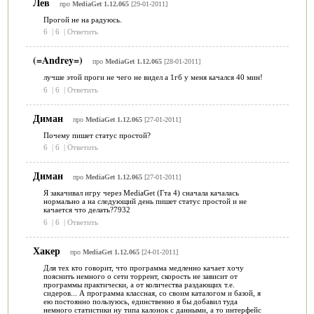
Лев
про
MediaGet 1.12.065
[29-01-2011]
Прогой не на радуюсь.
6
|
6
|
Ответить
(=Andrey=)
про
MediaGet 1.12.065
[28-01-2011]
лучше этой проги не чего не видел а 1гб у меня качался 40 мин!
6
|
6
|
Ответить
Диман
про
MediaGet 1.12.065
[27-01-2011]
Почему пишет статус простой?
6
|
6
|
Ответить
Диман
про
MediaGet 1.12.065
[27-01-2011]
Я закачивал игру через MediaGet (Гта 4) сначала качалась
нормально а на следующий день пишет статус простой и не
качается что делать?7932
6
|
6
|
Ответить
Хакер
про
MediaGet 1.12.065
[24-01-2011]
Для тех кто говорит, что программа медленно качает хочу
пояснить немного о сети торрент, скорость не зависит от
программы практически, а от количества раздающих т.е.
сидеров... А программа классная, со своим каталогом и базой, я
ею постоянно пользуюсь, единственно я бы добавил туда
немного статистики ну типа калонок с данными, а то интерфейс