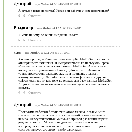
Дмитрий
про
MediaGet 1.12.065
[01-02-2011]
А каталог когда появится? Когда эти работы у них закончиться?
6
|
6
|
Ответить
Впадимир
про
MediaGet 1.12.065
[31-01-2011]
У меня почему-то очень медленно качает
6
|
6
|
Ответить
Лев
про
MediaGet 1.12.065
[31-01-2011]
Каталог пропадает? это технические прбл. MediaGet, за которые
они приносят извинения. Я им практически не пользуюсь, сразу
вбиваю название фильма в поисковике MediaGet. А каталогом
пользуюсь из привычных и более удобных сайтах(можно не
только посмотреть раскадровку, но и почитать отзывы и
взглянуть онлайн). MediaGet может качать фильмы и с других
сайтов, если вдруг такового не оказалось в базе данных MediaGet.
И при этом вас не заставляют специально делиться или заливать
фильмы.
6
|
6
|
Ответить
Дмитрий
про
MediaGet 1.12.065
[31-01-2011]
Программа работала безупречно около месяца, а затем исчез
каталог - все чисто и голо как в поле зимой, даже и скачивать
нечего. Переустанавливал MediaGet, причем различные версии -
результат тот же. Может я не делился закачками и меня
вычеркнули из списков живых? Но мне показалось, что прога
сама регулирует это дело - делёж закачками.