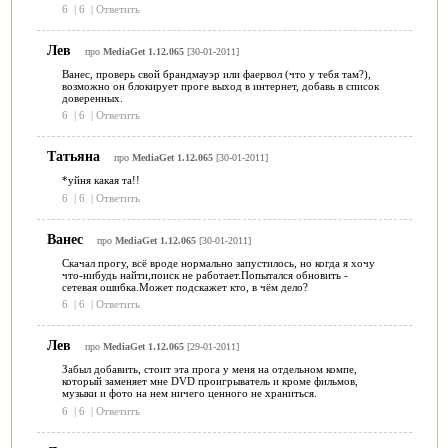
6
|
6
|
Ответить
Лев
про
MediaGet 1.12.065
[30-01-2011]
Ванес, проверь свой брандмауэр или фаервол (что у тебя там?),
возможно он блокирует проге выход в интернет, добавь в список
доверенных.
6
|
6
|
Ответить
Татьяна
про
MediaGet 1.12.065
[30-01-2011]
*уйня какая та!!
6
|
6
|
Ответить
Ванес
про
MediaGet 1.12.065
[30-01-2011]
Скачал прогу, всё вроде нормально запустилось, но когда я хочу
что-нибудь найти,поиск не работает.Попытался обновить -
сетевая ошибка.Может подскажет кто, в чём дело?
6
|
6
|
Ответить
Лев
про
MediaGet 1.12.065
[29-01-2011]
Забыл добавить, стоит эта прога у меня на отдельном компе,
который заменяет мне DVD проигрыватель и кроме фильмов,
музыки и фото на нем ничего ценного не храниться.
6
|
6
|
Ответить