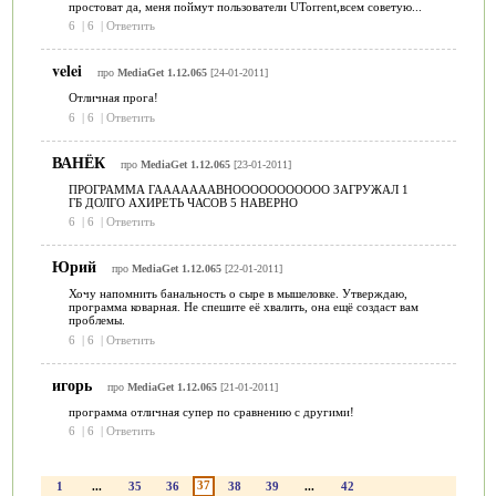
простоват да, меня поймут пользователи UTorrent,всем советую...
6
|
6
|
Ответить
velei
про
MediaGet 1.12.065
[24-01-2011]
Отличная прога!
6
|
6
|
Ответить
ВАНЁК
про
MediaGet 1.12.065
[23-01-2011]
ПРОГРАММА ГАААААААВНООООООООООО ЗАГРУЖАЛ 1
ГБ ДОЛГО АХИРЕТЬ ЧАСОВ 5 НАВЕРНО
6
|
6
|
Ответить
Юрий
про
MediaGet 1.12.065
[22-01-2011]
Хочу напомнить банальность о сыре в мышеловке. Утверждаю,
программа коварная. Не спешите её хвалить, она ещё создаст вам
проблемы.
6
|
6
|
Ответить
игорь
про
MediaGet 1.12.065
[21-01-2011]
программа отличная супер по сравнению с другими!
6
|
6
|
Ответить
37
1
...
35
36
38
39
...
42