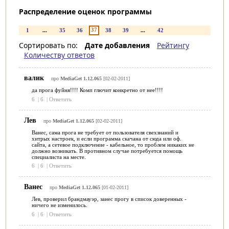
Распределение оценок программы
37
1
...
35
36
38
39
...
42
Сортировать по:
Дате добавления
Рейтингу
Количеству ответов
валик
про
MediaGet 1.12.065
[02-02-2011]
да прога фуйня!!!! Комп глючит конкретно от нее!!!!
6
|
6
|
Ответить
Лев
про
MediaGet 1.12.065
[02-02-2011]
Ванес, сама прога не требует от пользователя свехзнаний и
хитрых настроек, и если программа скачана от сюда или оф.
сайта, а сетевое подключение - кабельное, то проблем никаких не
должно возникать. В противном случае потребуется помощь
специалиста на месте.
6
|
6
|
Ответить
Ванес
про
MediaGet 1.12.065
[01-02-2011]
Лев, проверил брандмауэр, занес прогу в список доверенных -
ничего не изменилось.
6
|
6
|
Ответить