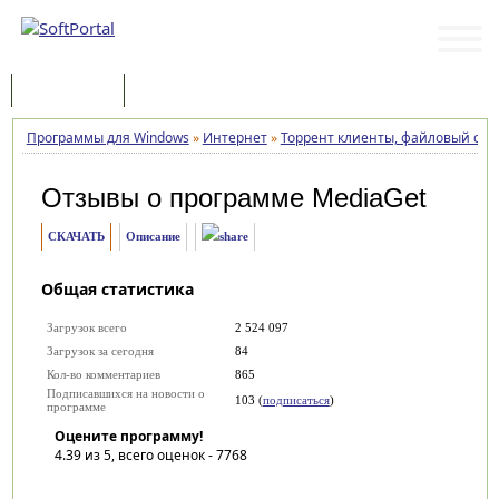
Программы
Статьи
Программы для Windows
»
Интернет
»
Торрент клиенты, файловый об
Отзывы о программе
MediaGet
СКАЧАТЬ
Описание
Общая статистика
Загрузок всего
2 524 097
Загрузок за сегодня
84
Кол-во комментариев
865
Подписавшихся на новости о
103 (
подписаться
)
программе
Оцените программу!
4.39
из 5, всего оценок -
7768