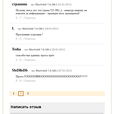
странник
про
BlueSoleil 7.0.348.1
[31-01-2011]
Почему нет,а это что (цена:?21.99) ;) - никогда никому не
платить за информацию - принцип всех принципов!
6
|
7
|
Ответить
L
про
BlueSoleil 7.0.348.1
[28-01-2011]
Программа хорошая !
6
|
6
|
Ответить
Tosha
про
BlueSoleil 7.0.348.1
[20-01-2011]
спасибочки админу прога прёт
6
|
6
|
Ответить
MeDBeDb
про
BlueSoleil 7.0.348.1
[07-01-2011]
Прога ГОООООВНОООООООООООООООООООО!!!!!!!
8
|
6
|
Ответить
2
1
3
Написать отзыв