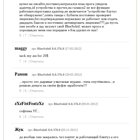
купил на овсайте,поставил,натрахался пока прога увидела
адаптер,id устройства и прочее,на галакси2 не все функции
работают.переставил адаптер,не включается-"устройство блутус
не обнаружено",опять танцы с бубном.постоянно проверяет
лицензию,без подтверждения нормально не работает. мля отдать
двадцать баксов и постоянно активировать лицензию???,да пусть
они еесебе в зад засунут свой BlueSoleil. может прога и
хорошая,но меня она порядком з-бла.удалил ее нах!
8
|
7
|
Ответить
maggy
про
BlueSoleil 8.0.376.0
[17-02-2012]
suck my ass for 20$
7
|
6
|
Ответить
Рамон
про
BlueSoleil 8.0.376.0
[20-01-2012]
...просто это дырявые узкоглазые мудаки...типа опутёвились...и
решили деньги на своём фуфле заработать!!!
8
|
6
|
Ответить
zXzFistFeatzXz
про
BlueSoleil 8.0.376.0
[09-01-2012]
софтина УГ...
6
|
6
|
Ответить
Жук
про
BlueSoleil 8.0.370.0
[03-11-2011]
да вообще они зажрались чел платит за работающий блютуз а его