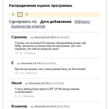
Распределение оценок программы
2
1
3
Сортировать по:
Дате добавления
Рейтингу
Количеству ответов
Серженик
про
BlueSoleil 8.0.390.0
[14-04-2012]
Считаю, это лохотрон! К покупке оборудования нужно ещё
600р. заплатить за полную версию программы. Да и нет
гарантии, что ещё не попросят денег
13
|
9
|
Ответить
Ё
про
BlueSoleil 8.0.376.0
[21-03-2012]
Крутая программа, она у меня раньше была, но бесплатная!
12
|
10
|
Ответить
Михей
про
BlueSoleil 8.0.376.0
[11-03-2012]
У кого нибудь была скорость BT 3.0 HS между какими
устройствами?
6
|
6
|
Ответить
Владимир
про
BlueSoleil 8.0.376.0
[25-02-2012]