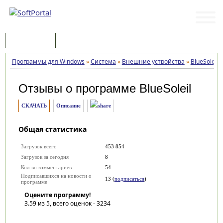
Программы
Статьи
Программы для Windows
»
Система
»
Внешние устройства
»
BlueSoleil
»
Отзывы о программе
BlueSoleil
СКАЧАТЬ
Описание
Общая статистика
Загрузок всего
453 854
Загрузок за сегодня
8
Кол-во комментариев
54
Подписавшихся на новости о
13 (
подписаться
)
программе
Оцените программу!
3.59
из 5, всего оценок -
3234