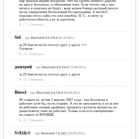
ещё триалом кормят нехорошо. Нет бы сделать немного дороже
но прогу бесплатно, и обновления тоже. Если честно так у них
ничего и покупать не будут , кому нужен блюцуз который просто
кусок электроники бесполезный без программы. А насчёт5
покупки этого софта это уже перебор. П. С.: я плачу за
работоспособность а не за идиотизм.
9
|
7
|
Ответить
Sid
про
BlueSoleil 8.0.370.0
[01-10-2011]
за 20 баксов пусть отсосут друг у друга +++
Согласен
9
|
6
|
Ответить
дмитрий
про
BlueSoleil 8.0.356.0
[15-08-2011]
за 20 баксов пусть отсосут друг у друга
8
|
6
|
Ответить
Binocl
про
BlueSoleil 8.0.356.0
[06-08-2011]
Не ставьте ее, лучше 2 версию 2007 года - она бесплатна и
работает хотя бы, пусть и криво. А эта не запускается, и из-за нее
не работают сетевые драйвера, пришлось грохнуть процессы, но
деинсталятор тоже не работает. Только если есть альтернатива -
не ставьте ее ВООБЩЕ.
6
|
6
|
Ответить
SvEt|k@
про
BlueSoleil 7.0.348.1
[20-05-2011]