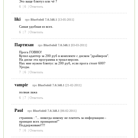
Это ваще блютуз или чё ?
6
|
6
|
Ответить
liki
про
BlueSoleil 7.0.348.1
[13-05-2011]
Самая удобная из всех.
6
|
7
|
Ответить
Партизан
про
BlueSoleil 7.0.348.1
[03-03-2011]
Прога ГОВНО!
Купил адаптер за 200 руб в комплекте с диском "драйверов".
На диске эта программа в триал-версии.
Нах мне нужен блютус за 200 руб, если прога стоит 600?
Уроды.
7
|
6
|
Ответить
vampir
про
BlueSoleil 7.0.348.1
[21-02-2011]
полная лажа
6
|
7
|
Ответить
Paul
про
BlueSoleil 7.0.348.1
[06-02-2011]
странник : "... никогда никому не платить за информацию -
принцип всех принципов!"
Поддерживаю!!!!
7
|
6
|
Ответить