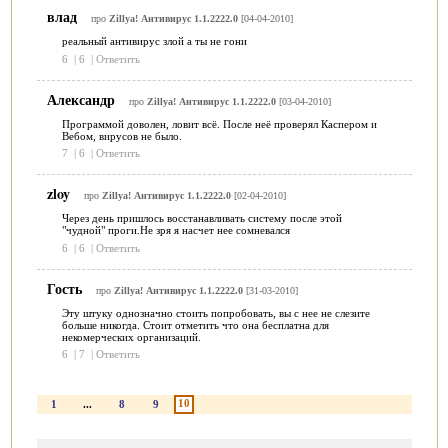
влад
про
Zillya! Антивирус 1.1.2222.0
[04-04-2010]
реальный антивирус злой а ты не гони
6
|
6
|
Ответить
Александр
про
Zillya! Антивирус 1.1.2222.0
[03-04-2010]
Программой доволен, ловит всё. После неё проверял Каспером и
Вебом, вирусов не было.
7
|
6
|
Ответить
zloy
про
Zillya! Антивирус 1.1.2222.0
[02-04-2010]
Через день пришлось восстанавливать систему после этой
"чудной" проги.Не зря я насчет нее сомневался
6
|
6
|
Ответить
Гость
про
Zillya! Антивирус 1.1.2222.0
[31-03-2010]
Эту штуку однозначно стоить попробовать, вы с нее не слезите
больше никогда. Стоит отметить что она бесплатна для
некомерческих организаций.
6
|
7
|
Ответить
10
1
...
8
9