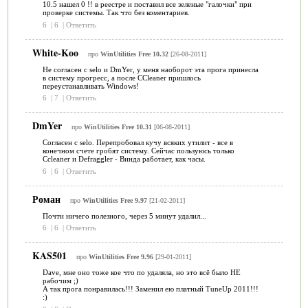
10.5 нашел 0 !! в реестре и поставил все зеленые "галочки" при
проверке системы. Так что без коментариев.
6
|
6
|
Ответить
White-Koo
про
WinUtilities Free 10.32
[26-08-2011]
Не согласен с selo и DmYer, у меня наоборот эта прога принесла
в систему прогресс, а после CCleaner пришлось
переустанавливать Windows!
6
|
7
|
Ответить
DmYer
про
WinUtilities Free 10.31
[06-08-2011]
Согласен с selo. Перепробовал кучу всяких утилит - все в
конечном счете гробят систему. Сейчас пользуюсь только
Ccleaner и Defraggler - Винда работает, как часы.
6
|
6
|
Ответить
Роман
про
WinUtilities Free 9.97
[21-02-2011]
Почти ничего полезного, через 5 минут удалил...
6
|
6
|
Ответить
KAS501
про
WinUtilities Free 9.96
[29-01-2011]
Dave, мне оно тоже кое что по удаляла, но это всё было НЕ
рабочим ;)
А так прога понравилась!!! Заменил ею платный TuneUp 2011!!!
:)