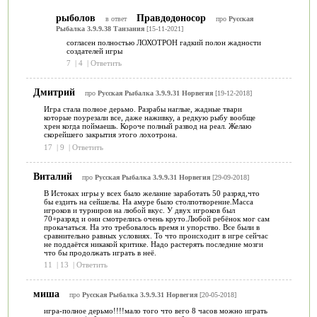
рыболов
Правдодоносор
в ответ
про
Русская
Рыбалка 3.9.9.38 Танзания
[15-11-2021]
согласен полностью ЛОХОТРОН гадкий полон жадности
создателей игры
7
|
4
|
Ответить
Дмитрий
про
Русская Рыбалка 3.9.9.31 Норвегия
[19-12-2018]
Игра стала полное дерьмо. Разрабы наглые, жадные твари
которые поурезали все, даже наживку, а редкую рыбу вообще
хрен когда поймаешь. Короче полный развод на реал. Желаю
скорейшего закрытия этого лохотрона.
17
|
9
|
Ответить
Виталий
про
Русская Рыбалка 3.9.9.31 Норвегия
[29-09-2018]
В Истоках игры у всех было желание заработать 50 разряд,что
бы ездить на сейшелы. На амуре было столпотворение.Масса
игроков и турниров на любой вкус. У двух игроков был
70+разряд и они смотрелись очень круто.Любой ребёнок мог сам
прокачаться. На это требовалось время и упорство. Все были в
сравнительно равных условиях. То что происходит в игре сейчас
не поддаётся никакой критике. Надо растерять последние мозги
что бы продолжать играть в неё.
11
|
13
|
Ответить
миша
про
Русская Рыбалка 3.9.9.31 Норвегия
[20-05-2018]
игра-полное дерьмо!!!!мало того что вего 8 часов можно играть