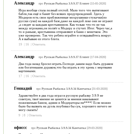
Александр
про
Русская Рыбалка 3.9.9.37 Египет
[15-05-2020]
Игра вообще стала полный отстой. Мало того что вытягивают
бабло,так ещё и банят без всяких предупреждений. Здесь у
Модеров есть свои приближенные мохрушники-стукачки(по
русски суки) на каждой базе,даже на каждой локе они не играют
,а следят за каждым крестьянином. Как только что-то не так
между игроками,он ползёт к Модеру и стучит. Итог. Через час,а
то и раньше, крестьянина отправляют в баню с веничком. Это
уже проверено. Так что ребята играйте и оглядывайтесь вокруг.
А я выбываю из этого блота.
19
|
16
|
Ответить
Александр
про
Русская Рыбалка 3.9.9.37 Египет
[17-04-2020]
Два года назад бросил играть.Господи ,каким надо быть дураком
или богатеньким дураком,что бы играть в эту хрень с мертвыми
картинками.
17
|
16
|
Ответить
Геннадий
про
Русская Рыбалка 3.9.9.34 Камчатка
[31-03-2020]
Здравствуйте я два года играл в русскую рыбалку 3.9.9 не
советую, твоё мнение не ценится за мнения наказывают
пожизненым баном, админ и Модераторы пи****! Если можно
было бы вызвать на дуэль поубивал бы сук, хорошего ничего не
могу сказать!
9
|
8
|
Ответить
офиссс
про
Русская Рыбалка 3.9.9.34 Камчатка
[29-03-2020]