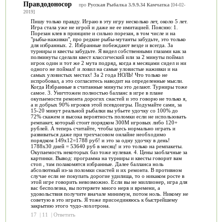
Правдодоносор
про
Русская Рыбалка 3.9.9.34 Камчатка
[04-02-
2019]
Пишу только правду. Играю в эту игру несколько лет, около 5 лет.
Игра стала уже не игрой и даже не ее имитацией. Поясню: 1.
Порезан клев в принципе и сильно порезан, в том числе и на
"рыбы-наживки", про редкие рыбы-мутанты забудьте, это только
для избранных. 2. Избранные побеждают везде и всегда. За
турниры и квесты забудьте. Я видел собственными глазами как за
полминуты сделали квест классический или за 2 минуты поймал
игрок один и тот же 2 мута подряд, когда я месяцами сидел и ни
одного не поймал! и ловил на самые уловистые наживки и на
самых уловистых местах! За 2 года НОЛЬ! Что только не
испробовал, а это согласитесь наводит на определенные мысли.
Когда Избранные в считанные минуты это делают. Турниры тоже
самое. 3. Уничтожен полностью балланс в игре в плане
окупаемости ремонта дорогих снастей и это говорю не только я,
а и добрых 90% игроков этой псевдоигры. Подумайте сами, за
15-20 минут реальной рыбалки вы убьете удочку со 100% до
72% скажем и высока вероятность поломки если не использовать
ремпакет, который стоит порядком 300М игровых либо 120+
рублей. А теперь считайте, чтобы здесь нормально играть и
развиваться даже при трехчасовом онлайне необходимо
порядком 149х12=1788 руб! и это за одну удочку в день!
1788х30 дней = 53640 руб в месяц! и это только на ремпакеты.
Окупаемость некоторых баз тоже нулевая. 4. Цены заоблачные за
картинки. Вывод: программа на турниры и квесты говорит вам
стоп , там полакомятся избранные. Далее балланса ноль
абсолютный из-за поломки снастей и их ремонта. В противном
случае если не покупать дорогие удилища, то о никаком росте в
этой игре говорить невозможно. Если вы не миллионер, игра для
вас бесполезна, вы потеряете много нерв и времени, а
удовольствия получите вначале минимум, потом ноль. Никому не
советую в это играть. Я тоже присоединяюсь к быстрейшему
закрытию этого чудо-лохотрона.
17
|
11
|
Ответить