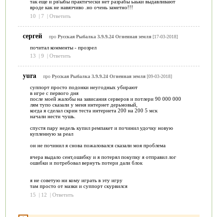
так еще и рв\ыбы практически нет разрабы ьаьки выдавливают
вроде как не навязчиво .но очень заметно!!!
10
|
7
|
Ответить
сергей
про
Русская Рыбалка 3.9.9.24 Огненная земля
[17-03-2018]
почитал комменты - прозрел
13
|
9
|
Ответить
yura
про
Русская Рыбалка 3.9.9.24 Огненная земля
[09-03-2018]
суппорт просто подонки неугодных убирают
в игре с первого дня
после моей жалобы на зависания серверов и потлери 90 000 000
лям тупо сказали у меня интернет дерьмовый,
когда я сделал скрин теста интернета 200 на 200 5 мск
начали нести чушь.
спустя пару недель купил ремпакет и починил удочку новую
купленную за реал
он не починил я снова пожаловался сказали моя проблема
вчера выдало сент,ошибку и я потерял покупку я отправил лог
ошибки и потребовал вернуть потери дали блок
я не советую ни кому играть в эту игру
там просто от мазки и суппорт скурвился
15
|
12
|
Ответить