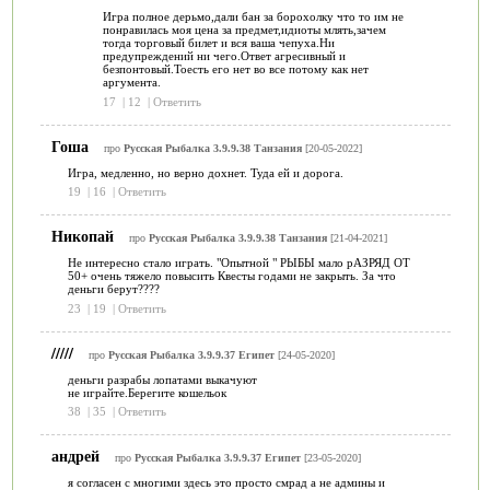
Игра полное дерьмо,дали бан за борохолку что то им не
понравилась моя цена за предмет,идиоты млять,зачем
тогда торговый билет и вся ваша чепуха.Ни
предупреждений ни чего.Ответ агресивный и
безпонтовый.Тоесть его нет во все потому как нет
аргумента.
17
|
12
|
Ответить
Гоша
про
Русская Рыбалка 3.9.9.38 Танзания
[20-05-2022]
Игра, медленно, но верно дохнет. Туда ей и дорога.
19
|
16
|
Ответить
Никопай
про
Русская Рыбалка 3.9.9.38 Танзания
[21-04-2021]
Не интересно стало играть. "Опытной " РЫБЫ мало рАЗРЯД ОТ
50+ очень тяжело повысить Квесты годами не закрыть. За что
деньги берут????
23
|
19
|
Ответить
/////
про
Русская Рыбалка 3.9.9.37 Египет
[24-05-2020]
деньги разрабы лопатами выкачуют
не играйте.Берегите кошельок
38
|
35
|
Ответить
андрей
про
Русская Рыбалка 3.9.9.37 Египет
[23-05-2020]
я согласен с многими здесь это просто смрад а не админы и