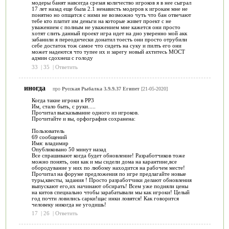
модеры банят навсегда срезая количество игроков я в нее сыграл
17 лет назад еще была 2.1 ненависть модеров к игрокам мне не
понятно но опщатся с ними не возможно чуть что бан отвечают
тебе кто платит им деньги на которые живет проект с не
уважением с полным не уважением мне кажется они просто
хотят слить данный проект игра идет на дно уверенно мой акк
забанили я переодически донатил тоесть они просто отрубили
себе достаток тож самое что сидеть на суку и пилть его они
может надеются что тупее их и зарегу новый ахтитесь МОСТ
админ сдохнеш с голоду
33
|
35
|
Ответить
иногда
про
Русская Рыбалка 3.9.9.37 Египет
[21-05-2020]
Когда такие игроки в РР3
Им, стало быть, с руки.....
Прочитал высказывание одного из игроков.
Прочитайте и вы, орфография сохранена:
Пользователь
69 сообщений
Имя: владимир
Опубликовано 50 минут назад
Все спрашивают когда будет обновление! Разработчиков тоже
можно понять, они как и мы сидели дома на карантине,все
обородувание у них по любому находится на рабочем месте!
Прочитал на форуме предложения по игре предлагайте новые
туры,квесты, задания ! Просто разработчики делают обновления
выпускают его,их начинают обсирать! Всем уже подняли цены
на китов специально чтобы зарабатывали мы как игроки! Целый
год почти ловились сарки!щас инки ловятся! Как говорится
человеку никогда не угодишь!
17
|
26
|
Ответить