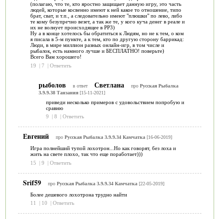
(полагаю, что те, кто яростно защищает данную игру, это часть
людей, которые косвенно имеют к ней какое то отношение, типо
брат, сват, и т.п., а следовательно имеют "плюшки" по лево, либо
те кому безупречно везет, а так же те, у кого куча денег в реале и
их не волнует происходящее в РР3)
Ну а в конце хотелось бы обратиться к Людям, но не к тем, о ком
я писала в 5-м пункте, а к тем, кто по другую сторону баррикад:
Люди, в мире миллион разных онлайн-игр, в том числе и
рыбалок, есть намного лучше и БЕСПЛАТНО! поверьте)
Всего Вам хорошего!
19
|
7
|
Ответить
рыболов
Светлана
в ответ
про
Русская Рыбалка
3.9.9.38 Танзания
[15-11-2021]
приведи несколько примеров с удовольствием попробую и
сравню
9
|
8
|
Ответить
Евгений
про
Русская Рыбалка 3.9.9.34 Камчатка
[16-06-2019]
Игра полнейший тупой лохотрон...Но как говорят, без лоха и
жить на свете плохо, так что еще поработает)))
15
|
9
|
Ответить
Srif59
про
Русская Рыбалка 3.9.9.34 Камчатка
[22-05-2019]
Более дешевого лохотрона трудно найти
11
|
10
|
Ответить