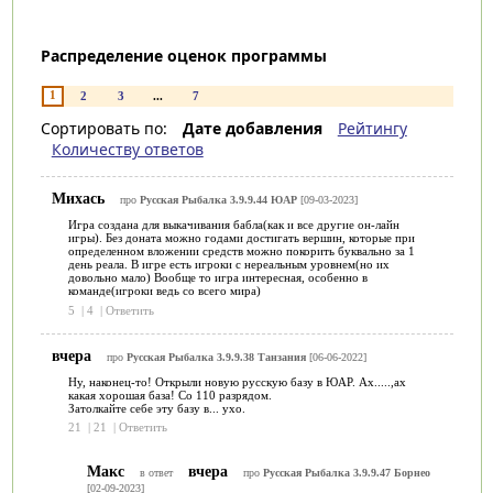
Распределение оценок программы
1
2
3
...
7
Сортировать по:
Дате добавления
Рейтингу
Количеству ответов
Михась
про
Русская Рыбалка 3.9.9.44 ЮАР
[09-03-2023]
Игра создана для выкачивания бабла(как и все другие он-лайн
игры). Без доната можно годами достигать вершин, которые при
определенном вложении средств можно покорить буквально за 1
день реала. В игре есть игроки с нереальным уровнем(но их
довольно мало) Вообще то игра интересная, особенно в
команде(игроки ведь со всего мира)
5
|
4
|
Ответить
вчера
про
Русская Рыбалка 3.9.9.38 Танзания
[06-06-2022]
Ну, наконец-то! Открыли новую русскую базу в ЮАР. Ах.....,ах
какая хорошая база! Со 110 разрядом.
Затолкайте себе эту базу в... ухо.
21
|
21
|
Ответить
Макс
вчера
в ответ
про
Русская Рыбалка 3.9.9.47 Борнео
[02-09-2023]