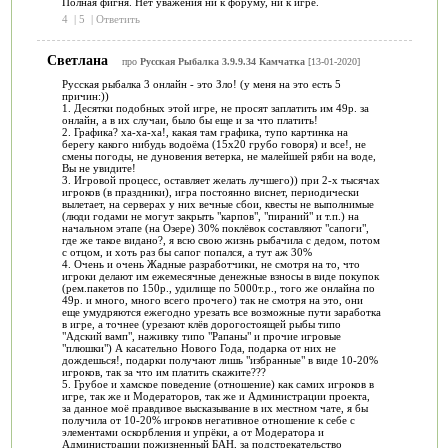
Полная фигня. Нет уважения ни к форуму, ни к игре.
4
|
5
|
Ответить
Светлана
про
Русская Рыбалка 3.9.9.34 Камчатка
[13-01-2020]
Русская рыбалка 3 онлайн - это Зло! (у меня на это есть 5
причин:))
1. Десятки подобных этой игре, не просят заплатить им 49р. за
онлайн, а в их случаи, было бы еще и за что платить!
2. Графика? ха-ха-ха!, какая там графика, тупо картинка на
берегу какого нибудь водоёма (15х20 грубо говоря) и все!, не
смены погоды, не дуновения ветерка, не малейшей ряби на воде,
Вы не увидите!
3. Игровой процесс, оставляет желать лучшего)) при 2-х тысячах
игроков (в праздники), игра постоянно виснет, периодически
вылетает, на серверах у них вечные сбои, квесты не выполнимые
(люди годами не могут закрыть "карпов", "пираний" и т.п.) на
начальном этапе (на Озере) 30% поклёвок составляют "сапоги",
где же такое видано?, я всю свою жизнь рыбачила с дедом, потом
с отцом, и хоть раз бы сапог попался, а тут аж 30%
4. Очень и очень Жадные разработчики, не смотря на то, что
игроки делают им ежемесячные денежные взносы в виде покупок
(рем.пакетов по 150р., удилище по 5000т.р., того же онлайна по
49р. и много, много всего прочего) так не смотря на это, они
еще умудряются ежегодно урезать все возможные пути заработка
в игре, а точнее (урезают клёв дорогостоящей рыбы типо
"Адский вамп", наживку типо "Рапаны" и прочие игровые
"плюшки") А касательно Нового Года, подарка от них не
дождешься!, подарки получают лишь "избранные" в виде 10-20%
игроков, так за что им платить скажите???
5. Грубое и хамское поведение (отношение) как самих игроков в
игре, так же и Модераторов, так же и Администрации проекта,
за данное моё правдивое высказывание в их местном чате, я бы
получила от 10-20% игроков негативное отношение к себе с
элементами оскорбления и упрёки, а от Модератора и
Администрации пожизненный БАН, за подстрекательство