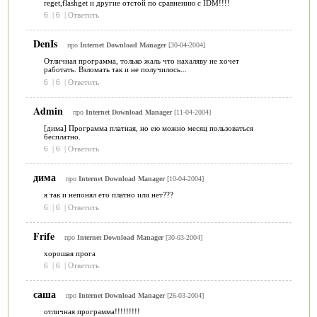
reget,flashget и другие отстой по сравнению с IDM!!!!
6
|
6
|
Ответить
DenIs
про
Internet Download Manager
[30-04-2004]
Отличная программа, только жаль что нахаляву не хочет
работать. Взломать так и не получилось...
6
|
6
|
Ответить
Admin
про
Internet Download Manager
[11-04-2004]
[дима] Программа платная, но ею можно месяц пользоваться
бесплатно.
6
|
6
|
Ответить
дима
про
Internet Download Manager
[10-04-2004]
я так и непонял ето платно или нет???
6
|
6
|
Ответить
Frife
про
Internet Download Manager
[30-03-2004]
хорошая прога
6
|
6
|
Ответить
саша
про
Internet Download Manager
[26-03-2004]
отличная программа!!!!!!!!!