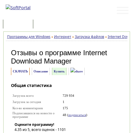
Программы
Статьи
Программы для Windows
»
Интернет
»
Загрузка файлов
»
Internet Down
Отзывы о программе
Internet
Download Manager
СКАЧАТЬ
Описание
Купить
Общая статистика
Загрузок всего
729 934
Загрузок за сегодня
1
Кол-во комментариев
175
Подписавшихся на новости о
48 (
подписаться
)
программе
Оцените программу!
4.35
из 5, всего оценок -
1101