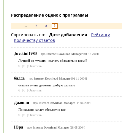
Распределение оценок программы
9
1
...
7
8
Сортировать по:
Дате добавления
Рейтингу
Количеству ответов
Juvetini1983
про
Internet Download Manager
[01-12-2004]
Лучший из лучших . скачать обязательно всем!!
6
|
6
|
Ответить
балда
про
Internet Download Manager
[01-11-2004]
остался очень доволен пробую сломать
6
|
6
|
Ответить
Джонни
про
Internet Download Manager
[14-06-2004]
Прикольно качает абсолютно всё
6
|
6
|
Ответить
Юра
про
Internet Download Manager
[28-05-2004]