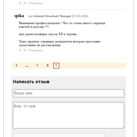
6
|
6
|
Ответить
spika
про
Internet Download Manager
[07-03-2004]
Вниманию профессионалов ! Что то очень много скрытых
ключей в реестре !!!
при деинсталляции снесла XP к чертям.
Тьма скрытых следящих резидентов которые простыми
средствами не рассмотришь.
6
|
8
|
Ответить
9
1
...
7
8
Написать отзыв