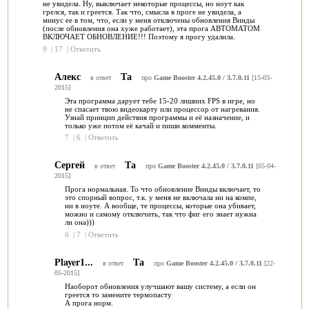
не увидела. Ну, выключает некоторые процессы, но ноут как
грелся, так и греется. Так что, смысла в проге не увидела, а
минус ее в том, что, если у меня отключены обновления Винды
(после обновления она хуже работает), эта прога АВТОМАТОМ
ВКЛЮЧАЕТ ОБНОВЛЕНИЕ!!! Поэтому я прогу удалила.
9
|
17
|
Ответить
Алекс
Та
в ответ
про
Game Booster 4.2.45.0 / 3.7.0.11
[15-03-
2015]
Эта программа дарует тебе 15-20 лишних FPS в игре, но
не спасает твою видеокарту или процессор от нагревания.
Узнай принцип действия программы и её назначение, и
только уже потом её качай и пиши комменты.
7
|
6
|
Ответить
Сергей
Та
в ответ
про
Game Booster 4.2.45.0 / 3.7.0.11
[05-04-
2015]
Прога нормальная. То что обновление Винды включает, то
это спорный вопрос, т.к. у меня не включала ни на компе,
ни в ноуте. А вообще, те процессы, которые она убивает,
можно и самому отключить, так что фиг его знает нужна
ли она)))
6
|
7
|
Ответить
Player1...
Та
в ответ
про
Game Booster 4.2.45.0 / 3.7.0.11
[22-
05-2015]
Наоборот обновления улучшают вашу систему, а если он
греется то замените термопасту
А прога норм.