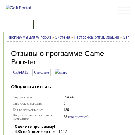
Программы
Статьи
Программы для Windows
»
Система
»
Настройка, оптимизация
»
Game B
Отзывы о программе
Game
Booster
СКАЧАТЬ
Описание
Общая статистика
Загрузок всего
594 446
Загрузок за сегодня
0
Кол-во комментариев
186
Подписавшихся на новости о
28 (
подписаться
)
программе
Оцените программу!
4.86
из 5, всего оценок -
1452