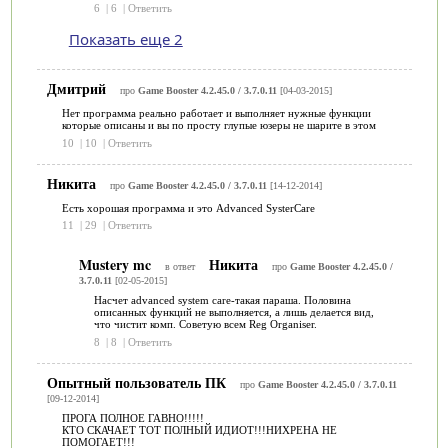
6
|
6
|
Ответить
Показать еще 2
Дмитрий
про
Game Booster 4.2.45.0 / 3.7.0.11
[04-03-2015]
Нет программа реально работает и выполняет нужные функции
которые описаны и вы по просту глупые юзеры не шарите в этом
10
|
10
|
Ответить
Никита
про
Game Booster 4.2.45.0 / 3.7.0.11
[14-12-2014]
Есть хорошая программа и это Advanced SysterCare
11
|
29
|
Ответить
Mustery mc
Никита
в ответ
про
Game Booster 4.2.45.0 /
3.7.0.11
[02-05-2015]
Насчет advanced system care-такая параша. Половина
описанных функций не выполняется, а лишь делается вид,
что чистит комп. Советую всем Reg Organiser.
8
|
8
|
Ответить
Опытный пользователь ПК
про
Game Booster 4.2.45.0 / 3.7.0.11
[09-12-2014]
ПРОГА ПОЛНОЕ ГАВНО!!!!!
КТО СКАЧАЕТ ТОТ ПОЛНЫЙ ИДИОТ!!!НИХРЕНА НЕ
ПОМОГАЕТ!!!