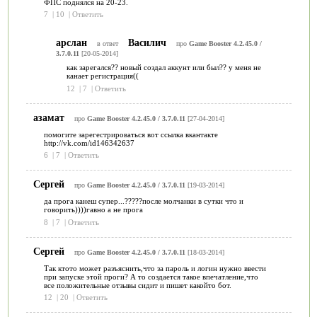
ФПС поднялся на 20-23.
7
|
10
|
Ответить
арслан
Василич
в ответ
про
Game Booster 4.2.45.0 /
3.7.0.11
[20-05-2014]
как зарегался?? новый создал аккунт или был?? у меня не
канает регистрация((
12
|
7
|
Ответить
азамат
про
Game Booster 4.2.45.0 / 3.7.0.11
[27-04-2014]
помогите зарегестрироваться вот ссылка вкантакте
http://vk.com/id146342637
6
|
7
|
Ответить
Сергей
про
Game Booster 4.2.45.0 / 3.7.0.11
[19-03-2014]
да прога канеш супер...?????после молчанки в сутки что и
говорить))))гавно а не прога
8
|
7
|
Ответить
Сергей
про
Game Booster 4.2.45.0 / 3.7.0.11
[18-03-2014]
Так ктото может разъяснить,что за пароль и логин нужно ввести
при запуске этой проги? А то создается такое впечатление,что
все положительные отзывы сидит и пишет какойто бот.
12
|
20
|
Ответить