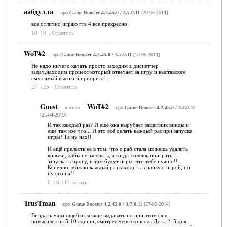
аабдулла
про
Game Booster 4.2.45.0 / 3.7.0.11
[20-06-2014]
все отлично играю гта 4 все прекрасно
10
|
8
|
Ответить
WoT#2
про
Game Booster 4.2.45.0 / 3.7.0.11
[18-06-2014]
Не надо ничего качать просто заходим в диспетчер
задач,находим процесс который отвечает за игру и выставляем
ему самый высокий приоритет.
27
|
25
|
Ответить
Guest
WoT#2
в ответ
про
Game Booster 4.2.45.0 / 3.7.0.11
[25-04-2019]
И так каждый раз? И ещё она вырубает защитник винды и
ещё там кое что... И это всё делать каждый раз при запуске
игры? Та ну нах!!
И ещё прелесть её в том, что с раб стала можешь удалить
ярлыки, дабы не засерать, а когда хочешь поиграть -
запускать прогу, и там будут игры, что тебе нужно!!
Конечно, можно каждый раз заходить в папку с игрой, но
ну его на!!
6
|
6
|
Ответить
TrusTman
про
Game Booster 4.2.45.0 / 3.7.0.11
[27-05-2014]
Винда начала ощибки всякие выдавать,но при этом фпс
повысился на 5-10 единиц смотрел через консоль Дота 2. 3 дня