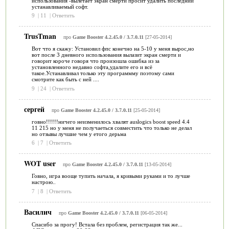
использования -вылетает экран смерти просит удалить последний
устанавливаемый софт.
9
|
11
|
Ответить
TrusTman
про
Game Booster 4.2.45.0 / 3.7.0.11
[27-05-2014]
Вот что я скажу: Установил фпс конечно на 5-10 у меня вырос,но
вот после 3 дневного использования вылазит экран смерти и
говорит короче говоря что произошла ошибка из за
установленного недавно софта,удалите его и всё
такое.Устанавливал только эту программму поэтому сами
смотрите как быть с ней ....
9
|
24
|
Ответить
сергей
про
Game Booster 4.2.45.0 / 3.7.0.11
[25-05-2014]
говно!!!!!!ничего неизменилось хвалят auslogics boost speed 4.4
11 215 но у меня не получаеться совместить что только не делал
но отзывы лучшие чем у етого дерьма
6
|
7
|
Ответить
WOT user
про
Game Booster 4.2.45.0 / 3.7.0.11
[13-05-2014]
Говно, игра вооще тупить начала, я кривыми руками и то лучше
настрою..
7
|
8
|
Ответить
Василич
про
Game Booster 4.2.45.0 / 3.7.0.11
[06-05-2014]
Спасибо за прогу! Встала без проблем, регистрация так же...