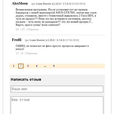
AlexMoon
про
Game Booster 4.2.45.0 / 3.7.0.11
[13-03-2014]
Великолепная программа. После установки тут же пришла
бандероль с новой видеокартой ASUS GTX760!, патом мне стало
дурно, стошнило, вместе с блевотиной вывалилось 2 Гига DD3, я
чуть не пророс!!! Пока это все вставлял в системник, захотел
посрать - чуть жопу не разодрало!!! это лез новый процик i7...
Кароч, прога супер! всем советую!!
24
|
23
|
Ответить
Fredli
про
Game Booster 4.1.59.0 / 3.7.0.11
[17-02-2014]
ГАВНО, не помогает не фига просто процессы завершает и
нихуа!
11
|
6
|
Ответить
2
1
3
4
...
9
Написать отзыв