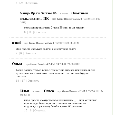
8
|
24
|
Ответить
Samp-Rp.ru Servwe 06
Опытный
в ответ
пользователь ПК
про
Game Booster 4.2.45.0 / 3.7.0.11
[14-02-
2015]
согласен прога гавно 2 часа 30 мин комп чистил
6
|
10
|
Ответить
asaad
про
Game Booster 4.2.45.0 / 3.7.0.11
[23-11-2014]
Оно просто скрывает задачи с диспетчера задач
7
|
6
|
Ответить
Ольга
про
Game Booster 4.2.45.0 / 3.7.0.11
[24-06-2014]
Гавно полное,только всякое говно типа яндекса или майла и еще
куча говна вы в свой комп закачаете потом полчаса будете
чистить
18
|
17
|
Ответить
Илья
Ольга
в ответ
про
Game Booster 4.2.45.0 / 3.7.0.11
[13-
09-2014]
надо просто смотреть куда нажимаешь -_- , при установке
прогы надо было просто отменить соглашение на
подписку и рассылку "якобы нужной" рекламы.
15
|
6
|
Ответить