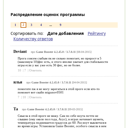
Распределение оценок программы
2
1
3
4
...
9
Сортировать по:
Дате добавления
Рейтингу
Количеству ответов
Deviant
про
Game Booster 4.2.45.0 / 3.7.0.11
[08-04-2015]
Прога совсем слабым пк не сильно помогает, но прирост в 5
(максимум 10)фпс есть, и этого вполне хватает для стабильности
игры если у вас уже есть 30 фпс, но не более.
10
|
7
|
Ответить
илья
про
Game Booster 4.2.45.0 / 3.7.0.11
[04-04-2015]
помогите пж я не могу зарегаться в этой проге если кто-то
поможет вот скайп migunov0501
7
|
10
|
Ответить
Та
про
Game Booster 4.2.45.0 / 3.7.0.11
[09-03-2015]
Смысла в этой проге не вижу. Сам по себе ноута почти не
слышно (ему около пол года, Асус), в играх начинает шуметь,
температура поднимается градусов до 60. Раз ноут выключился
во время игры. Установила Game Booster, особого смысла в нем