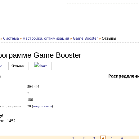
Войти на аккаунт
Зарегистрироваться
»
Система
»
Настройка, оптимизация
»
Game Booster
»
Отзывы
рограмме
Game Booster
е
Отзывы
а
Распределен
594 446
7
186
и о программе
28 (
подписаться
)
у!
ок -
1452
4
1
2
3
5
6
...