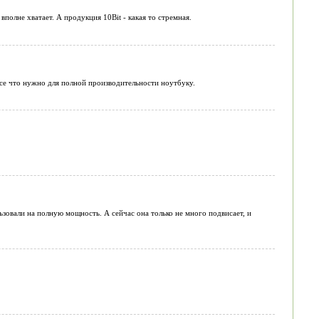
вполне хватает. А продукция 10Bit - какая то стремная.
все что нужно для полной производительности ноутбуку.
ьзовали на полную мощность. А сейчас она только не много подвисает, и