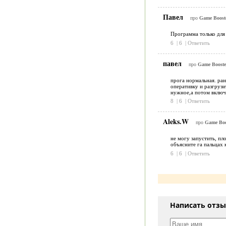
Павел
про
Game Booste
Программа только для
6
|
6
|
Ответить
павел
про
Game Booster
прога нормальная. ран
оперативку и разгрузи
нужное,а потом включи
8
|
6
|
Ответить
Aleks.W
про
Game Boos
не могу запустить, пло
объясните га пальцах к
6
|
6
|
Ответить
Написать отз