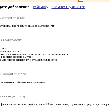
Дате добавления
Рейтингу
Количеству ответов
r 3.6.0.283
[07-08-2013]
тут пинг?? прога ваш провайдер разгоняет??)))
.6.0.283
[07-08-2013]
е норм=)
шил попробовать.
запустился, отключил все что посчитал нужным иииииииии
и работают заметно быстрее!
компа многое зависит, ну и от ваших рук конечно:)
er 3.6.0.283
[27-07-2013]
гче сказать...!! Пароль надо придумать
 3.6.0.283
[21-07-2013]
ифига не помогает - тот нубло полное. Её настраивать надо правильно и прирост фпс в играх