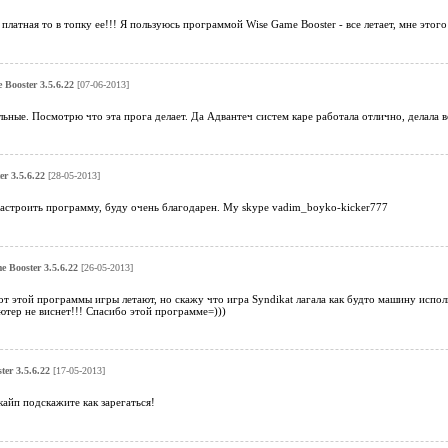
латная то в топку ее!!! Я пользуюсь программой Wise Game Booster - все летает, мне этого 
Booster 3.5.6.22
[07-06-2013]
льные. Посмотрю что эта прога делает. Да Адвантеч систем каре работала отлично, делала 
r 3.5.6.22
[28-05-2013]
астроить программу, буду очень благодарен. My skype vadim_boyko-kicker777
 Booster 3.5.6.22
[26-05-2013]
 от этой программы игры летают, но скажу что игра Syndikat лагала как будто машину испол
тер не виснет!!! Спасибо этой программе=)))
er 3.5.6.22
[17-05-2013]
айп подскажите как зарегаться!