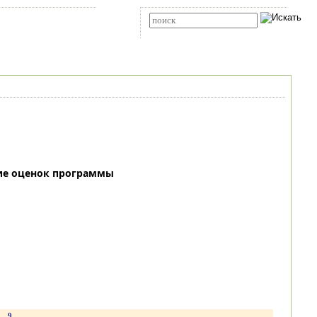
Карта сайта
RSS
Расширенный поиск
ие оценок программы
9