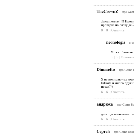
TheCrownZ
про
Game
Лажа полная!!!! Прос
проверка по слову(reC
8
|
8
|
Ответить
neonologis
в о
Может быть вы 
6
|
6
|
Ответить
Dimasetto
про
Game Bo
Я не понимаю тех люде
Infinite и много друг
новая)))
6
|
6
|
Ответить
андрюха
про
Game Boo
долго устанавливается 
6
|
6
|
Ответить
Сергей
про
Game Boost