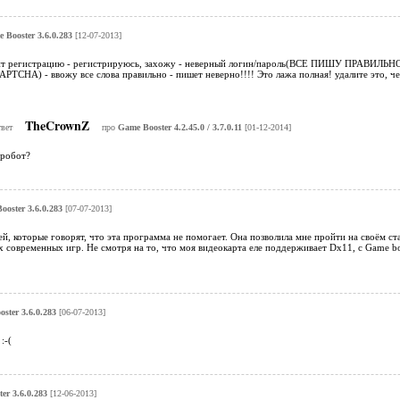
 Booster 3.6.0.283
[12-07-2013]
ит регистрацию - регистрируюсь, захожу - неверный логин/пароль(ВСЕ ПИШУ ПРАВИЛЬНО!!!
APTCHA) - ввожу все слова правильно - пишет неверно!!!! Это лажа полная! удалите это, ч
TheCrownZ
твет
про
Game Booster 4.2.45.0 / 3.7.0.11
[01-12-2014]
робот?
oster 3.6.0.283
[07-07-2013]
й, которые говорят, что эта программа не помогает. Она позволила мне пройти на своём ст
их современных игр. Не смотря на то, что моя видеокарта еле поддерживает Dx11, с Game b
ster 3.6.0.283
[06-07-2013]
:-(
er 3.6.0.283
[12-06-2013]