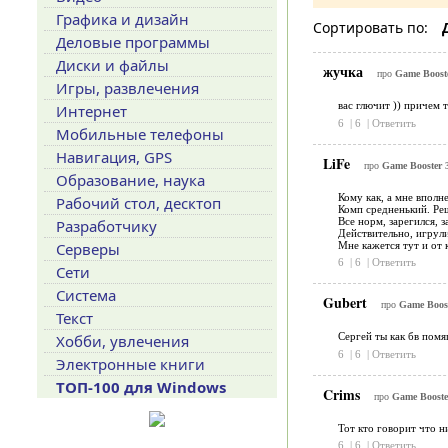
Графика и дизайн
Сортировать по:
Деловые программы
Диски и файлы
жучка
про
Game Booste
Игры, развлечения
вас глючит )) причем 
Интернет
6
|
6
|
Ответить
Мобильные телефоны
Навигация, GPS
LiFe
про
Game Booster 3
Образование, наука
Кому как, а мне вполн
Рабочий стол, десктоп
Комп средненький. Ре
Все норм, зарегился, 
Разработчику
Действительно, игрул
Мне кажется тут и от 
Серверы
6
|
6
|
Ответить
Сети
Система
Gubert
про
Game Boost
Текст
Сергей ты как бв помя
Хобби, увлечения
6
|
6
|
Ответить
Электронные книги
ТОП-100 для Windows
Crims
про
Game Booster
Тот кто говорит что н
6
|
6
|
Ответить