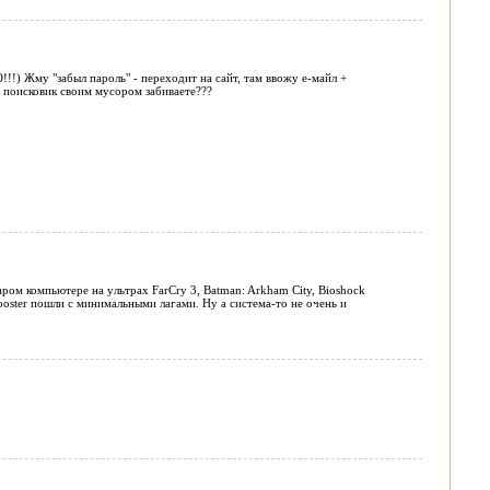
) Жму "забыл пароль" - переходит на сайт, там ввожу е-майл +
е поисковик своим мусором забиваете???
аром компьютере на ультрах FarCry 3, Batman: Arkham City, Bioshock
ooster пошли с минимальными лагами. Ну а система-то не очень и