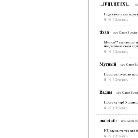
...[F][L][E][X]...
п
Подскажите как зарега
6
|
6
|
Ответить
tixan
про
Game Booster 
Мутный? ты написал п
подлагивала стала идт
6
|
6
|
Ответить
Мутный
про
Game Boo
Помогает лузерам кото
6
|
6
|
Ответить
Вадим
про
Game Booste
Прога супер! У меня р
6
|
6
|
Ответить
maloi-sib
про
Game Boo
НЕ слушайте тех кто х
6
|
6
|
Ответить