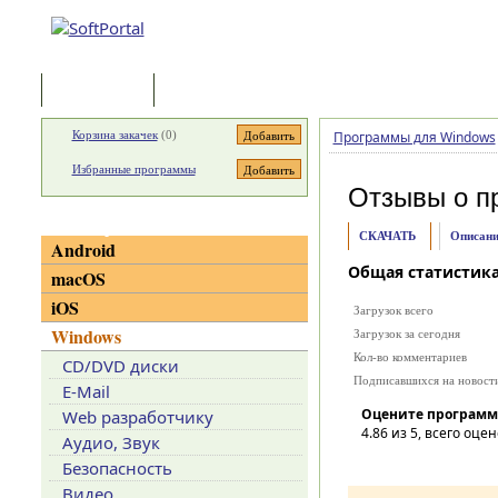
Программы
Статьи
Корзина закачек
(
0
)
Программы для Windows
Избранные программы
Отзывы о п
Категории
СКАЧАТЬ
Описани
Android
Общая статистик
macOS
iOS
Загрузок всего
Windows
Загрузок за сегодня
Кол-во комментариев
CD/DVD диски
Подписавшихся на новост
E-Mail
Оцените программ
Web разработчику
4.86
из 5, всего оцен
Аудио, Звук
Безопасность
Видео