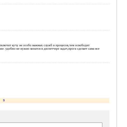
о отключит кучу не особо важных служб и процесов,чем освободит
же. удобно-не нужно копатся в диспетчере задач,прога сделает сама все
9