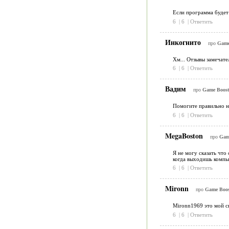
Если программа будет п
6
|
6
|
Ответить
Инкогнито
про
Game 
Хм... Отзывы замечате
6
|
6
|
Ответить
Вадим
про
Game Booste
Помогите правильно н
6
|
6
|
Ответить
MegaBoston
про
Game
Я не могу сказать что
когда выходишь компью
6
|
6
|
Ответить
Mironn
про
Game Boost
Mironn1969 это мой ск
6
|
6
|
Ответить