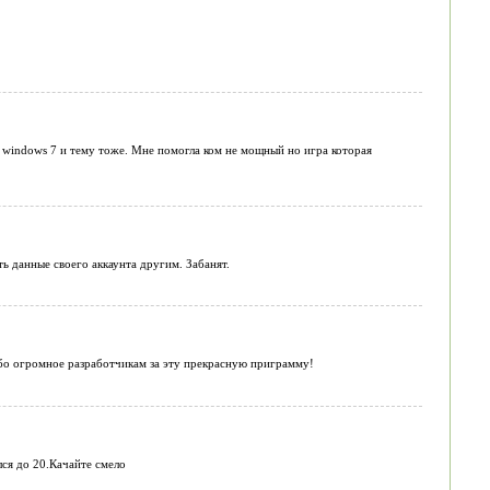
 windows 7 и тему тоже. Мне помогла ком не мощный но игра которая
ь данные своего аккаунта другим. Забанят.
сибо огромное разработчикам за эту прекрасную приграмму!
лся до 20.Качайте смело