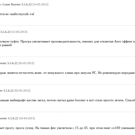
ро
Game Booster 3.5.6.22
[14-05-2013]
тся во скайп:myrzik-val
3.5.6.22
[12-05-2013]
олную туфту. Програ увеличивает производительность, именно для отключая Aero эффект в
и равней
ster 3.5.6.22
[05-05-2013]
рые ленятся почистить комп. от ненужного хлама при запуске PC. Не рекомендую передават
r 3.5.6.22
[02-05-2013]
аньше майнкрафт жестко лагал, потом скачал game booster и всё стало просто летать. Спа
ster 3.5.6.22
[10-04-2013]
ает прогу. прога супер. На танках фпс увеличила с 15 до 45. при этом пинг со100 уменьши