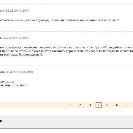
r 3.5.6.22
[20-03-2013]
 откллючения не нужных служб,приложений остальные описанные плюсы пиз..ш!!!
 3.5.6.22
[17-03-2013]
ше пользовался постоянно. видеокарту она не разгонит и ви грах fps особо не добавит. н
т проц. из-за етого не будут подтормаживать игры и если нет скорости инета,то поможет то
т все назад. без последствий.
ter 3.5.6.22
[13-03-2013]
хо с англ.
ак запустить, плиз.
4
1
2
3
5
6
...
ыв