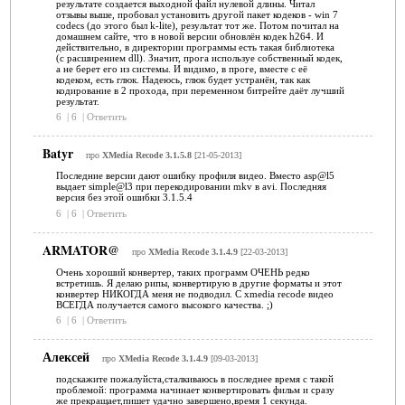
результате создается выходной файл нулевой длины. Читал
отзывы выше, пробовал установить другой пакет кодеков - win 7
codecs (до этого был k-lite), результат тот же. Потом почитал на
домашнем сайте, что в новой версии обновлён кодек h264. И
действительно, в директории программы есть такая библиотека
(с расширением dll). Значит, прога используе собственный кодек,
а не берет его из системы. И видимо, в проге, вместе с её
кодеком, есть глюк. Надеюсь, глюк будет устранён, так как
кодирование в 2 прохода, при переменном битрейте даёт лучший
результат.
6
|
6
|
Ответить
Batyr
про
XMedia Recode 3.1.5.8
[21-05-2013]
Последние версии дают ошибку профиля видео. Вместо asp@l5
выдает simple@l3 при перекодировании mkv в avi. Последняя
версия без этой ошибки 3.1.5.4
6
|
6
|
Ответить
ARMATOR@
про
XMedia Recode 3.1.4.9
[22-03-2013]
Очень хороший конвертер, таких программ ОЧЕНЬ редко
встретишь. Я делаю рипы, конвертирую в другие форматы и этот
конвертер НИКОГДА меня не подводил. С xmedia recode видео
ВСЕГДА получается самого высокого качества. ;)
6
|
6
|
Ответить
Алексей
про
XMedia Recode 3.1.4.9
[09-03-2013]
подскажите пожалуйста,сталкиваюсь в последнее время с такой
проблемой: программа начинает конвертировать фильм и сразу
же прекращает,пишет удачно завершено,время 1 секунда.