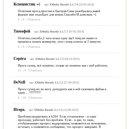
Ксюшистик =)
про
XMedia Recode 3.1.7.9
[13-02-2014]
Отличная прога,простая и быстрая.Сама разобралась,какой
формат мне подойдет для нокии.Спасибо!Я довольна =)
6
|
6
|
Ответить
Тимофей
про
XMedia Recode 3.1.7.7
[07-01-2014]
Отлично,спасибо,2 часа искал одну мр3 тему,не нашел и
пришлось искать конвертер ,этот супер,освоил за 2 минуты
6
|
6
|
Ответить
Серёга
про
XMedia Recode 3.1.7.3
[04-10-2013]
Прога супер, всё понятно, только не понятно как с ней работать.
11
|
6
|
Ответить
DeNzIl
про
XMedia Recode 3.1.7.2
[27-09-2013]
Прога супер,но не могу допедрить как в ней склеивать файлы в
один.....????????
6
|
10
|
Ответить
Игорь
про
XMedia Recode 3.1.7.2
[12-09-2013]
Пробовал кодировать в h264. Если установлено - в одну
проходку, работает без проблем. Если - в две, то окно,
отображающее процесс кодирования, появляется на мгновение,
исчезает, и появляется сообщение, что процесс завершён. В