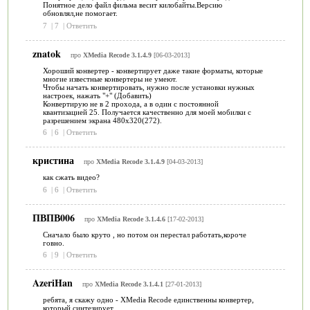
Понятное дело файл фильма весит килобайты.Версию
обновлял,не помогает.
7
|
7
|
Ответить
znatok
про
XMedia Recode 3.1.4.9
[06-03-2013]
Хороший конвертер - конвертирует даже такие форматы, которые
многие известные конвертеры не умеют.
Чтобы начать конвертировать, нужно после установки нужных
настроек, нажать "+" (Добавить)
Конвертирую не в 2 прохода, а в один с постоянной
квантизацией 25. Получается качественно для моей мобилки с
разрешением экрана 480x320(272).
6
|
6
|
Ответить
кристина
про
XMedia Recode 3.1.4.9
[04-03-2013]
как сжать видео?
6
|
6
|
Ответить
ПВПВ006
про
XMedia Recode 3.1.4.6
[17-02-2013]
Сначало было круто , но потом он перестал работать,короче
говно.
6
|
9
|
Ответить
AzeriHan
про
XMedia Recode 3.1.4.1
[27-01-2013]
ребята, я скажу одно - XMedia Recode единственны конвертер,
который синтезирует