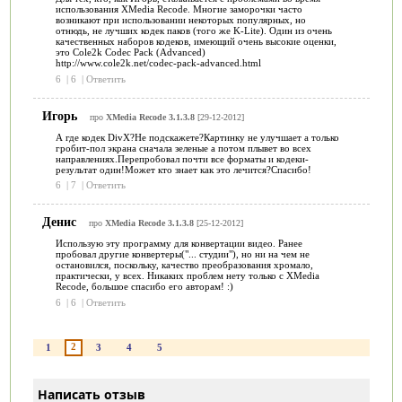
использования XMedia Recode. Многие заморочки часто
возникают при использовании некоторых популярных, но
отнюдь, не лучших кодек паков (того же K-Lite). Один из очень
качественных наборов кодеков, имеющий очень высокие оценки,
это Cole2k Codec Pack (Advanced)
http://www.cole2k.net/codec-pack-advanced.html
6
|
6
|
Ответить
Игорь
про
XMedia Recode 3.1.3.8
[29-12-2012]
А где кодек DivX?Не подскажете?Картинку не улучшает а только
гробит-пол экрана сначала зеленые а потом плывет во всех
направлениях.Перепробовал почти все форматы и кодеки-
результат один!Может кто знает как это лечится?Спасибо!
6
|
7
|
Ответить
Денис
про
XMedia Recode 3.1.3.8
[25-12-2012]
Использую эту программу для конвертации видео. Ранее
пробовал другие конвертеры("... студии"), но ни на чем не
остановился, поскольку, качество преобразования хромало,
практически, у всех. Никаких проблем нету только с XMedia
Recode, большое спасибо его авторам! :)
6
|
6
|
Ответить
2
1
3
4
5
Написать отзыв