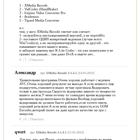
1 - XMedia Recode
2 - VidCoder (HandBrake)
3 - Icepine Video Converter Pro
4 - Avidemux
5 - Tipard Media Converter
п.с.
тем, у кого XMedia Recode глючит или слетает:
1- пользуйтесь инсталированной версией, а не портейбл
2- поставьте ОДИН конкретный кодекпак (лучше всего
Win7codecs), а не экспериментируйте одну за другой - это
изнашивает мозги вашего компа...
и забудьте наконец про K-Lite Codec - он уже неактуален и не
гремит как раньше... там даже DviX-а нынче нет...
6
|
7
|
Ответить
Александр
про
XMedia Recode 3.1.4.1
[14-01-2013]
Удивительная программа.Очень хорошо работает с кодеком
AVC.Очень хороший результат на выходе.А если немного еще
подкрутить,становится видео лучше оригинала.Кодировать
только в два прохода.Скорость кодировки зависит от мощности
вашего железа.У меня почему то совпадает время кодировки со
временем продолжительности фильма.Вообще,хороший
кодировщик не должен бысто работать,если хотите иметь
хороший результат.А если кому нужна скорость,есть GOM
Encoder,который пилит аж дым идет.но качество на три с
минусом.
6
|
6
|
Ответить
qwert
про
XMedia Recode 3.1.4.1
[11-01-2013]
Для тех, кто, как Игорь, сталкивается с проблемами во время