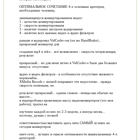
ОПТИМАЛЬНОЕ СОЧЕТАНИЕ 4-х основных критерия,
необходимых человеку,
занимающемуся конвертированием видео:
1 - качество конвертирования
2 - скорость конвертирования
3 - наличие тонких настроек кодирования
4 - ниличие всех важных видео и аудио фильтров
раньше я кодировал VidCoder-ом (он же HandBrake)...
прекрасный конвертер для
создания mp4 и mkv... всё великолепно - скорость потрясающая,
результат
прекрасный... но для меня лично в VidCoder-е было два больших
минуса: отсутствие
аудио и видео фильтров - в особенности отсутствие звукового
нормалайза...
XMedia Recode с лихвой покрывает эти недостатки... правда
скорость поменьше, но
результат прекрасный... одним словом - немцы как обычно на
высоте...
я перепробовал превеликую массу видеоконвертеров (это моя
работа), тратил на
изучение каждой из них по 2-3 недели, а иногда месяц...
поэтому, думаю с полной
ответственностью выставить здесь пять САМЫЙ лучших на
сегодня конвертеров
инет-сети... лучших в смысле оптимальности вышеуказанных 4-х
категорий: