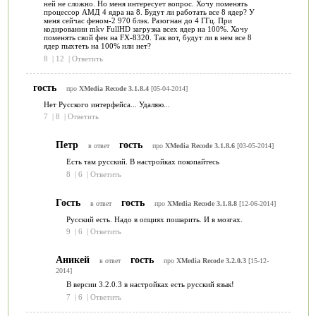
ней не сложно. Но меня интересует вопрос. Хочу поменять
процессор АМД 4 ядра на 8. Будут ли работать все 8 ядер? У
меня сейчас феном-2 970 блэк. Разогнан до 4 ГГц. При
кодировании mkv FullHD загрузка всех ядер на 100%. Хочу
поменять свой фен на FX-8320. Так вот, будут ли в нем все 8
ядер пыхтеть на 100% или нет?
8
|
12
|
Ответить
гость
про
XMedia Recode 3.1.8.4
[05-04-2014]
Нет Русского интерфейса... Удаляю...
7
|
8
|
Ответить
Петр
гость
в ответ
про
XMedia Recode 3.1.8.6
[03-05-2014]
Есть там русский. В настройках покопайтесь
8
|
6
|
Ответить
Гость
гость
в ответ
про
XMedia Recode 3.1.8.8
[12-06-2014]
Русский есть. Надо в опциях пошарить. И в мозгах.
9
|
6
|
Ответить
Аникей
гость
в ответ
про
XMedia Recode 3.2.0.3
[15-12-
2014]
В версии 3.2.0.3 в настройках есть русский язык!
7
|
6
|
Ответить