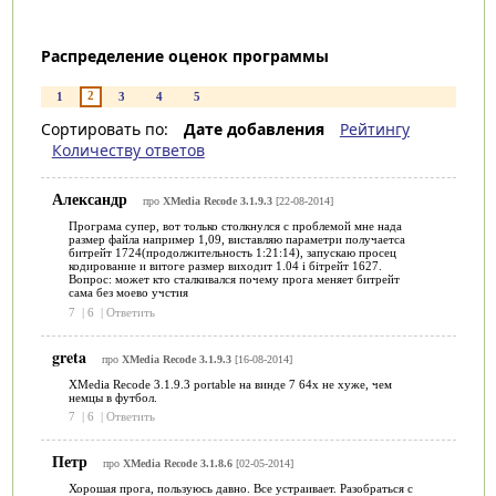
Распределение оценок программы
2
1
3
4
5
Сортировать по:
Дате добавления
Рейтингу
Количеству ответов
Александр
про
XMedia Recode 3.1.9.3
[22-08-2014]
Програма супер, вот только столкнулся с проблемой мне нада
размер файла например 1,09, виставляю параметри получаетса
битрейт 1724(продолжительность 1:21:14), запускаю просец
кодирование и витоге размер виходит 1.04 і бітрейт 1627.
Вопрос: может кто сталкивался почему прога меняет битрейт
сама без моево учстия
7
|
6
|
Ответить
greta
про
XMedia Recode 3.1.9.3
[16-08-2014]
XMedia Recode 3.1.9.3 portable на винде 7 64х не хуже, чем
немцы в футбол.
7
|
6
|
Ответить
Петр
про
XMedia Recode 3.1.8.6
[02-05-2014]
Хорошая прога, пользуюсь давно. Все устраивает. Разобраться с