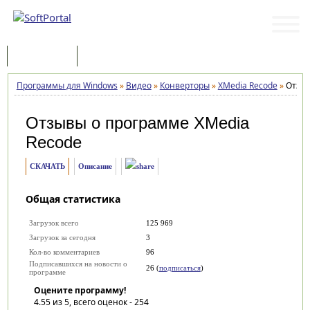
Программы
Статьи
Программы для Windows
»
Видео
»
Конверторы
»
XMedia Recode
»
Отзы
Отзывы о программе
XMedia
Recode
СКАЧАТЬ
Описание
Общая статистика
Загрузок всего
125 969
Загрузок за сегодня
3
Кол-во комментариев
96
Подписавшихся на новости о
26 (
подписаться
)
программе
Оцените программу!
4.55
из 5, всего оценок -
254