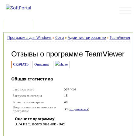
Программы
Статьи
Программы для Windows
»
Сети
»
Администрирование
»
TeamViewer
»
Отзывы о программе
TeamViewer
СКАЧАТЬ
Описание
Общая статистика
Загрузок всего
504 714
Загрузок за сегодня
18
Кол-во комментариев
48
Подписавшихся на новости о
39 (
подписаться
)
программе
Оцените программу!
3.74
из 5, всего оценок -
945