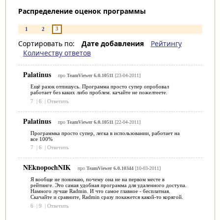
Распределение оценок программы
3
1
2
Сортировать по:
Дате добавления
Рейтингу
Количеству ответов
Palatinus
про
TeamViewer 6.0.10511
[23-04-2011]
Ещё разок отпишусь. Программа просто супер опробовал
работает без каких либо проблем. качайте не пожелтеете.
7
|
6
|
Ответить
Palatinus
про
TeamViewer 6.0.10511
[22-04-2011]
Программка просто супер, легка в использовании, работает на
все 100%
7
|
6
|
Ответить
NEknopochNIK
про
TeamViewer 6.0.10344
[10-03-2011]
Я вообще не понимаю, почему она не на первом месте в
рейтинге. Это самая удобная программа для удаленного доступа.
Намного лучше Radmin. И что самое главное - бесплатная.
Скачайте и сравните, Radmin сразу покажется какой-то корягой.
6
|
9
|
Ответить