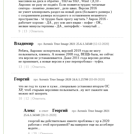
массивов на диск и обратно , SSD на SSD , Wind 7,8,10 -
Акронис не разу не подвёл. Если появятся трудно читаемые
сектора - понятно ,повиснет , дело швах. Версия 2016
не умеет клонировать раздел на новый диск (большего размера )
с сохранением размера исходного и оставлением незанятого
пространства - чё трудно было прогу научить ? Акрон 2016 -
работает хорошо - ДА , рус или англ языки - пофиг - ОК ,
мелкие минусы терпимы - ДА , интерфейс - чокнутый ...
9
|
13
|
Ответить
Владимир
про
Acronis True Image 2021 25.6.1.34340
[12-12-2020]
Ребята, Акронис испортился, версией 2019 года не могу
пользоваться, плююсь. А помню 2008 год, ВЕЩЬ была, но сейчас
эта версия не устанавливается. Даже 2011 года версию десятка
не принимает, а новые версии я уже перепробовал - туфта.
13
|
11
|
Ответить
Георгий
про
Acronis True Image 2020 24.6.1.25700
[03-09-2020]
что не год то хуже и хуже...специально установил вторую ОС
ХР, чтоб старыми версиями пользоваться...ну вот скажите как
можно всё захерить
10
|
12
|
Ответить
Алекс
Георгий
в ответ
про
Acronis True Image 2021
25.6.1.34340
[28-11-2020]
георгий вы действительно имеете проблемы с xp в 2020
работая с этой программой? вы наверное еще на ассеблере
кодите...
6
|
20
|
Ответить