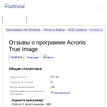
Программы
Статьи
Программы для Windows
»
Диски и файлы
»
HDD утилиты
»
Acronis Tru
Отзывы о программе
Acronis
True Image
СКАЧАТЬ
Описание
Общая статистика
Загрузок всего
437 327
Загрузок за сегодня
54
Кол-во комментариев
146
Подписавшихся на новости о
16 (
подписаться
)
программе
Оцените программу!
3.64
из 5, всего оценок -
982