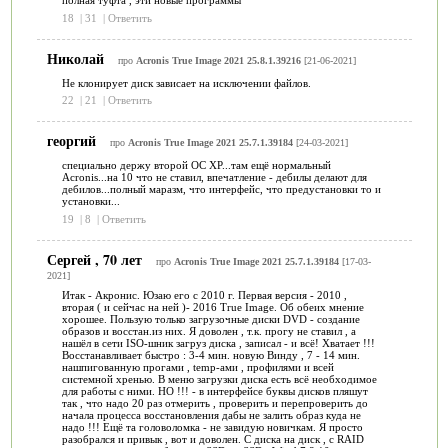
полная туфта , эти новые программы
18
|
31
|
Ответить
Николай
про
Acronis True Image 2021 25.8.1.39216
[21-06-2021]
Не клонирует диск зависает на исключении файлов.
22
|
21
|
Ответить
георгий
про
Acronis True Image 2021 25.7.1.39184
[24-03-2021]
специально держу второй ОС ХР...там ещё нормальный
Acronis...на 10 что не ставил, впечатление - дебилы делают для
дебилов...полный маразм, что интерфейс, что предустановки то и
установки...
19
|
8
|
Ответить
Сергей , 70 лет
про
Acronis True Image 2021 25.7.1.39184
[17-03-
2021]
Итак - Акронис. Юзаю его с 2010 г. Первая версия - 2010 ,
вторая ( и сейчас на ней )- 2016 True Image. Об обеих мнение
хорошее. Пользую только загрузочные диски DVD - создание
образов и восстан.из них. Я доволен , т.к. прогу не ставил , а
нашёл в сети ISO-шник загруз диска , записал - и всё! Хватает !!!
Восстанавливает быстро : 3-4 мин. новую Винду , 7 - 14 мин.
нашпигованную прогами , temp-ами , профилями и всей
системной хренью. В меню загрузки диска есть всё необходимое
для работы с ними. НО !!! - в интерфейсе буквы дисков пляшут
так , что надо 20 раз отмерить , проверить и перепроверить до
начала процесса восстановления дабы не залить образ куда не
надо !!! Ещё та головоломка - не завидую новичкам. Я просто
разобрался и привык , вот и доволен. С диска на диск , с RAID