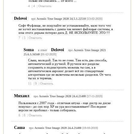
Только им спасаюсь ... от всего ...
4
|
4
|
Ответить
Delovoi
про
Acronis True Image 2020 24.5.1.22510
[13-02-2020]
Софт Фуфлище, не покупайте не устанавливайте, мало того что
не хочет востанавливать с дампа так меняет файловые системы, я
изза этого дерьма потерял диск Д. НЕ ИСПОЛЬЗУЙТЕ ЭТО !!!
7
|
5
|
Ответить
Soma
Delovoi
в ответ
про
Acronis True Image 2021
25.6.1.34340
[01-12-2020]
Слыш, молодой. Так то не гони. Там есть два способа,
автоматический и ручной. В ручном все разделы
сохранить и поднастроить можешь ты сам, а в
автоматическом акронис делает всё по стандартным
алгоритмам где не включены несколько разделов. От чего
ты их и теряешь.
11
|
9
|
Ответить
Михаил
про
Acronis True Image 2020 24.4.21400
[17-11-2019]
Пользовался с 2007 года - отличная штука - еще дистр на диске
покупал - до сих пор ХР на ура восстанавливает! Последние
версии не пробовал - только собираюсь.
8
|
8
|
Ответить
Саша
про
Acronis True Image 2020 24.4.21400
[19-10-2019]