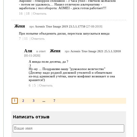
Акронис - геморрой сплошной - 3 часа убил - глючило колбасило
- потом не удалялось.... Нашел отличную альтернативу -
заработала с пол оборота: AOMEI - диск готов работает!!!
16
|
18
|
Ответить
Женя
про
Acronis True Image 2019 23.5.1.17750
[27-08-2019]
При попытке объеденить диски, перестала запускаться винда
7
|
11
|
Ответить
Али
Женя
в ответ
про
Acronis True Image 2021 25.5.1.32010
[05-11-2020]
А винда поли десятка, да ?
:)
Ну-ну ... Поздравляю вашу "рукожопое величество"
(Десятку надо родной дисковой утилитой и обязательно
из-под админской учётки, иначе конфликт возникает и она
крашится!)
6
|
5
|
Ответить
1
2
3
...
7
Написать отзыв