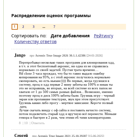
Распределение оценок программы
1
2
3
...
7
Сортировать по:
Дате добавления
Рейтингу
Количеству ответов
Jango
про
Acronis True Image 2026 30.1.1.42386
[24-01-2026]
Перепробывал несколько таких программ для клонирования хдд,
в т.ч. и этот беспонтовый акронис, ни одна из не справилась
нормально со своей задачей. Пустая трата времени....
Hd clone 3 часа прождал, что бы то гавно выдало ошибку
копирования на 95%, а с этой акронис получилось нормально
скопировать, но есть ньюанс)))) Во первых, когда грузишся в
систему, проц и хдд первые 2 мину забиты на 100% и никак ты
это не исправишь, во вторых, на всей системе из всех папок не
хватало от 1 до 500 самых разных файлов... Возможно, именно
поэтому проц и диск 100% забиты были. Грузишь игру - черный
экран или пропавшие текстурки, звук при этом присутствует.
Грузишь каккю либо прогу - мертвое зависание. Короче полный
.здец.
Лучше скачать винду с оф сайта и поставить начисто систему,
потом подключить старый хдд и вручную всё перенести. Меньше
гемора и быстрее в 2 раза, чем этими еб.чими клонираторами.
8
|
10
|
Ответить
Сергей
про
Acronis True Image 2021 25.10.39287
[15-06-2025]