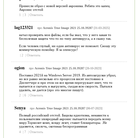
Принесли образ с новой версией акронима. Ребята это капец.
Акронис отстой
1
|
3
|
Ответить
lag123321
про
Acronis True Image 2021 25.10.39287
[31-03-2025]
начал проверять мои файлы, если бы знал, что у него какая то
бесполезная защита что-то по типу антивируса, а я скажу так.
Если человек глупый, ни один антивирус не поможет. Сношу эту
коммерческую помойку. Я за опенсурс!
|
2
|
Ответить
ogion
про
Acronis True Image 2021 25.10.39287
[26-10-2023]
Поставил 2021й на Windows Server 2019. Из автозагрузки убрал,
но все равно несколько его процессов висят постоянно в
Диспетчере и при этом он все время перегружает инет, что то
пытается и скачать и выгрузить, съедая всю скорость. Пытался
удалить, не дается (про это многие пишут).
2
|
6
|
Ответить
Senya
про
Acronis True Image 2021 25.10.39287
[06-07-2023]
Полный российский отстой. Бацилы идиотизма, ненависти к
пользователям зловредный акронис пытаается передать всему
миру.Тормозит комп, всюду лезет, ставит блокираторы. .Не
удаляется, сволочь, скотинаа беспрограммная
4
|
7
|
Ответить