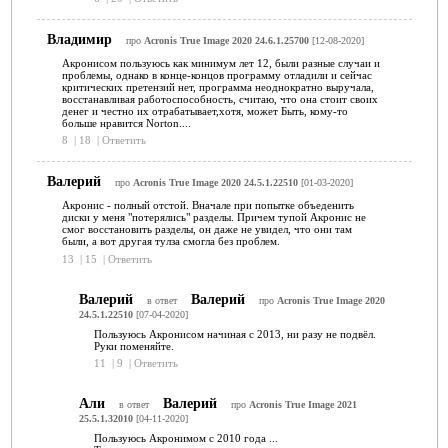
Владимир
про
Acronis True Image 2020 24.6.1.25700
[12-08-2020]
Акронисом пользуюсь как минимум лет 12, были разные случаи и
проблемы, однако в конце-концов программу отладили и сейчас
критических претензий нет, программа неоднократно выручала,
восстанавливая работоспособность, считаю, что она стоит своих
денег и честно их отрабатывает,хотя, может Быть, кому-то
больше нравится Norton....
8
|
18
|
Ответить
Валерий
про
Acronis True Image 2020 24.5.1.22510
[01-03-2020]
Акронис - полный отстой. Вначале при попытке объеденить
диски у меня "потерялись" разделы. Причем тупой Акронис не
смог восстановить разделы, он даже не увидел, что они там
были, а вот другая тулза смогла без проблем.
13
|
15
|
Ответить
Валерий
Валерий
в ответ
про
Acronis True Image 2020
24.5.1.22510
[07-04-2020]
Пользуюсь Акронисом начиная с 2013, ни разу не подвёл.
Руки поменяйте.
11
|
9
|
Ответить
Али
Валерий
в ответ
про
Acronis True Image 2021
25.5.1.32010
[04-11-2020]
Пользуюсь Акронимом с 2010 года ...