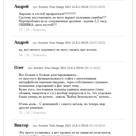
Андрей
про
Acronis True Image 2021 25.8.1.39216
[22-01-2023]
Акронис в отстой превратился!!!!!!!!!!
Систему восстановить не могу выдает сплошные ошибки!!!
Перепробовал кучу сохраненных архивов - ждешь 2,5 часа,
ОШИБКА, диск пустой!!!
23
|
29
|
Ответить
Андрей
про
Acronis True Image 2021 25.8.1.39216
[18-07-2022]
ну, вот ничего хорошего не могу сказать про acronis
34
|
16
|
Ответить
Олег
про
Acronis True Image 2021 25.8.1.39216
[04-11-2021]
Все больше и больше разочаровываюсь...
от простого функционального софта с интуитивным
интерфейсом перешли (видимо, через собственное странное
понимание упрощения) к фиг знает чему...
Более того, постоянная попытка навязать ненужное (типа
облаков, эккаунтов и т.п.) вообще переросла в то, что отдельно
бэкап теперь не купить - изволь "Кибер Безопасность" купить...
Очень жаль... С компанией с самого начала, но теперь ищу
другие решения...
33
|
19
|
Ответить
Виктор
про
Acronis True Image 2021 25.8.1.39216
[25-10-2021]
Эту прогу установил, а вот удалить ее ну никак не получается,