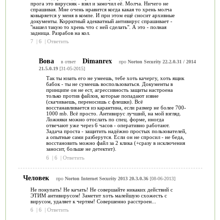
прога это вирусняк - взял и замочил её. Молча. Ничего не
спрашивая. Мне очень нравится когда какая то хрень молча
ковыряется у меня в компе. И при этом ещё сносит архивные
документы. Коррктный адекватный антивирус спрашивает -
"нашел такую то хрень что с ней сделать". А это - полная
задница. Разрабов на кол.
7
|
6
|
Ответить
Вова
Dimanrex
в ответ
про
Norton Security 22.2.0.31 / 2014
21.5.0.19
[31-05-2015]
Так ты юзать его не умеешь, тебе хоть качергу, хоть ящик
бабок - ты не сумеешь воспользоваться. Документы в
принципе он не ест, агрессивность защиты настроена
только против файлов, которые попадают извне
(скачиваешь, переносишь с флешки). Всё
восстанавливается из карантина, если размер не более 700-
1000 mb. Всё просто. Антивирус лучший, на мой взгляд.
Ложняки можно отослать по спец. форме, иногда
отвечают уже через 6 часов - оперативно работают.
Задача проста - защитить надёжно простых пользователей,
а опытные сами разберутся. Если он не спросил - не беда,
восстановить можно файл за 2 клика (+сразу в исключения
заносит, больше не детектит).
6
|
6
|
Ответить
Человек
про
Norton Internet Security 2013 20.3.0.36
[08-06-2013]
Не покупать! Не качать! Не совершайте никаких действий с
ЭТИМ антивирусом! Заметит хоть малейшую схожесть с
вирусом, удаляет к чертям! Совершенно расстроен...
6
|
6
|
Ответить