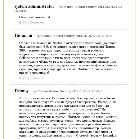
system administrator
про
Norton Internet Security 2013 20.3.0.36
[05-
06-2013]
Отличный антивирь!
6
|
6
|
Ответить
Николай
про
Norton Internet Security 2013 20.3.0.36
[28-05-2013]
Обратил внимание на Norton в октябре прошлого года, до этого
был касперский 6.0, снёс дикого касперского и поставил Norton
360, настроил его как надо, программы начали работать
корректно! и скорость работы ноута увеличилась в двое!
Сейчас всё в порядке, отчеты всех программ предоставляет
изумительно чётко, удалил проблемные приложения выделенные
красным, вирусов не видно, даже завирусованные флешки ему не
страшны, проги и винда крепко стоят! Norton 360 это жесткий
пресс! рекомендую!
6
|
6
|
Ответить
Delovoy
про
Norton Internet Security 2013 20.3.0.36
[23-05-2013]
Norton мне нравится. Если после него Касперский ничего бы не
находил, то и покупать его не будут (Касперского). Выгодно ли
производителям антивирусов одержать полную победу над
вирусами и лишиться куска хлеба (при том с маслом)? Вы
наверное в детстве часто гриппом, ветрянкой и корью болели,
потому так напуганы вирусами. Бояться нужно не всякой мелочи,
как сеайвер, малвер, руткиты, черви - это хрень мелкая. Бояться
нужно троянов - это хорошо продуманные и разработанные
программы, которые мы запускаем сами в компьютер. Norton
хорош,но на двух своих операционных ситемах я перешёл на
один из самых слабых антивирусов - Microsoft Security Essentials.