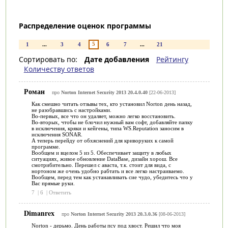
Распределение оценок программы
5
1
...
3
4
6
7
...
21
Сортировать по:
Дате добавления
Рейтингу
Количеству ответов
Роман
про
Norton Internet Security 2013 20.4.0.40
[22-06-2013]
Как смешно читать отзывы тех, кто установил Norton день назад,
не разобравшись с настройками.
Во-первых, все что он удаляет, можно легко восстановить.
Во-вторых, чтобы не блочил нужный вам софт, добавляйте папку
в исключения, кряки и кейгены, типа WS.Reputation заносим в
исключения SONAR.
А теперь перейду от обхяснений для криворуких к самой
программе.
Вообщем и вцелом 5 из 5. Обеспечивает защиту в любых
ситуациях, живое обновление DataBase, дизайн хорош. Все
смотрибительно. Перешел с аваста, т.к. стоит для вида, с
нортоном же очень удобно рабтать и все легко настраиваемо.
Вообщем, перед тем как устанавливать сие чудо, убедитесь что у
Вас прямые руки.
7
|
6
|
Ответить
Dimanrex
про
Norton Internet Security 2013 20.3.0.36
[08-06-2013]
Norton - дерьмо. День работы псу под хвост. Решил что моя