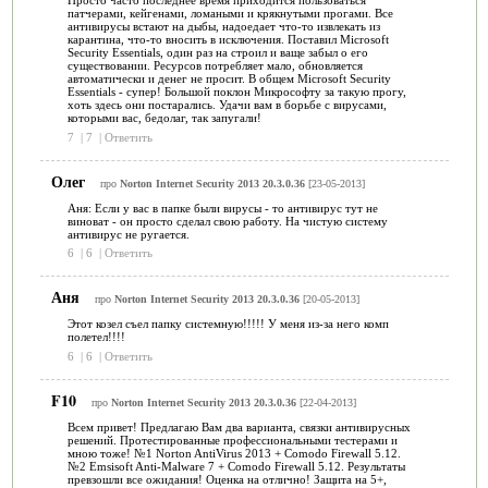
Просто часто последнее время приходится пользоваться
патчерами, кейгенами, ломаными и крякнутыми прогами. Все
антивирусы встают на дыбы, надоедает что-то извлекать из
карантина, что-то вносить в исключения. Поставил Microsoft
Security Essentials, один раз на строил и ваще забыл о его
существовании. Ресурсов потребляет мало, обновляется
автоматически и денег не просит. В общем Microsoft Security
Essentials - супер! Большой поклон Микрософту за такую прогу,
хоть здесь они постарались. Удачи вам в борьбе с вирусами,
которыми вас, бедолаг, так запугали!
7
|
7
|
Ответить
Олег
про
Norton Internet Security 2013 20.3.0.36
[23-05-2013]
Аня: Если у вас в папке были вирусы - то антивирус тут не
виноват - он просто сделал свою работу. На чистую систему
антивирус не ругается.
6
|
6
|
Ответить
Аня
про
Norton Internet Security 2013 20.3.0.36
[20-05-2013]
Этот козел съел папку системную!!!!! У меня из-за него комп
полетел!!!!
6
|
6
|
Ответить
F10
про
Norton Internet Security 2013 20.3.0.36
[22-04-2013]
Всем привет! Предлагаю Вам два варианта, связки антивирусных
решений. Протестированные профессиональными тестерами и
мною тоже! №1 Norton AntiVirus 2013 + Comodo Firewall 5.12.
№2 Emsisoft Anti-Malware 7 + Comodo Firewall 5.12. Результаты
превзошли все ожидания! Оценка на отлично! Защита на 5+,