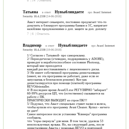
8
|
14
|
Ответить
Татьяна
Нувыблиндаете
в ответ
про
Avast! Internet
Security 18.4.2338
[14-06-2018]
Аваст интернет секьюрите, постоянно предлагает что-то
докупить и блокирует программы банков и 1С, напрягает
назойливо предложениями о доп. защите за доп. доплату
7
|
6
|
Ответить
Владимир
Нувыблиндаете
в ответ
про
Avast! Internet
Security 18.4.2338
[19-06-2018]
1/ Согласен с Татьяной- про саморекламу.
2/ Периодически (очевидно, подрядившись у АDOBE),
приводит в неработоспособное состояние Photosop,
который мне приходится
каждый раз восстанавливать с лицензионного диска.
3/ Не имеет собственной программы деинсталляции
(имеет, но эта программа не работает, даже если ее
запускаешь в безопасном режиме). Кое-как
деинсталлируется при помощи (платной) программы
REVOdeinstaller.
4/ В последнее время AvastUI.exe РЕГУЛЯРНО "забирает"
60-99% ресурсов ЦП, что (естественно) сказывается на
работе с ПК.
ПРАКТИЧЕСКИ ВЫВОДИТ из строя ПК!!!
5/ Подумал, что Аваст специально ставит палки в колеса,
чтобы купили его программу Avast Cleaner. Купил - ничего
не дает!
Самое интересное после установки "Клинера" программа
сообщила,
что "горы свернула" для меня. В том числе, удалила 53
неиспользуемых ярлыка. Но, на следующий день, после
деинсталляции Аваста с помощью REVO и повторной