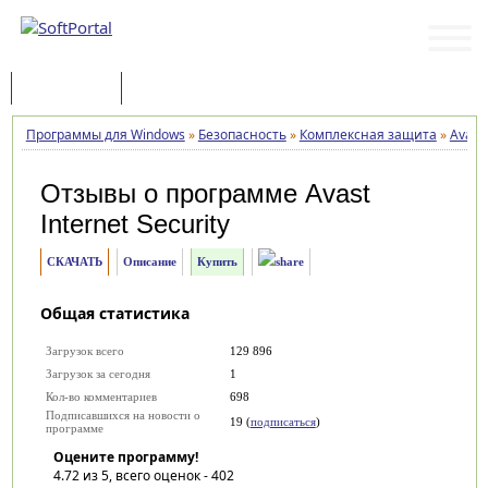
Программы
Статьи
Программы для Windows
»
Безопасность
»
Комплексная защита
»
Avast 
Отзывы о программе
Avast
Internet Security
СКАЧАТЬ
Описание
Купить
Общая статистика
Загрузок всего
129 896
Загрузок за сегодня
1
Кол-во комментариев
698
Подписавшихся на новости о
19 (
подписаться
)
программе
Оцените программу!
4.72
из 5, всего оценок -
402