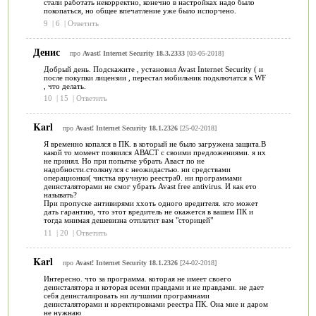
стали работать некорректно, конечно в настройках надо было
покопаться, но общее впечатление уже было испорчено.
9
|
6
|
Ответить
Денис
про
Avast! Internet Security 18.3.2333
[03-05-2018]
Добрый день. Подскажите , установил Avast Internet Security ( и
после покупки лицензии , перестал мобильник подключатся к WF
, что делать.
10
|
15
|
Ответить
Karl
про
Avast! Internet Security 18.1.2326
[25-02-2018]
Я временно копался в ПК. в который не было загружена защита.В
какой то момент появился АВАСТ с своими предложениями. я их
не принял. Но при попытке убрать Аваст по не
надобности.столкнулся с неожидастью. ни средствами
операционки( чистка вручную реестра0. ни программами
деинсталяторами не смог убрать Avast free antivirus. И как ето
называть?
При пропуске антивирями ххоть одного вредителя. кто может
дать гарантию, что этот вредитель не окажется в вашем ПК и
тогда мнимая дешевизна отплатит вам "сторицей"
11
|
20
|
Ответить
Karl
про
Avast! Internet Security 18.1.2326
[24-02-2018]
Интересно. что за программа. которая не имеет своего
деинсталятора и которая всеми правдами и не правдами. не дает
себя деинсталировать ни лучшими програмнами
деинсталяторами и коректировками реестра ПК. Она мне и даром
не нужнаю