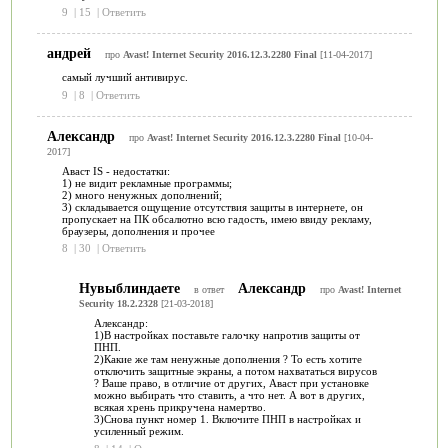
9
|
15
|
Ответить
андрей
про
Avast! Internet Security 2016.12.3.2280 Final
[11-04-2017]
самый лучший антивирус.
9
|
8
|
Ответить
Александр
про
Avast! Internet Security 2016.12.3.2280 Final
[10-04-
2017]
Аваст IS - недостатки:
1) не видит рекламные программы;
2) много ненужных дополнений;
3) складывается ощущение отсутствия защиты в интернете, он
пропускает на ПК обсалютно всю гадость, имею ввиду рекламу,
браузеры, дополнения и прочее
8
|
30
|
Ответить
Нувыблиндаете
Александр
в ответ
про
Avast! Internet
Security 18.2.2328
[21-03-2018]
Александр:
1)В настройках поставьте галочку напротив защиты от
ПНП.
2)Какие же там ненужные дополнения ? То есть хотите
отключить защитные экраны, а потом нахвататься вирусов
? Ваше право, в отличие от других, Аваст при установке
можно выбирать что ставить, а что нет. А вот в других,
всякая хрень прикручена намертво.
3)Снова пункт номер 1. Включите ПНП в настройках и
усиленный режим.