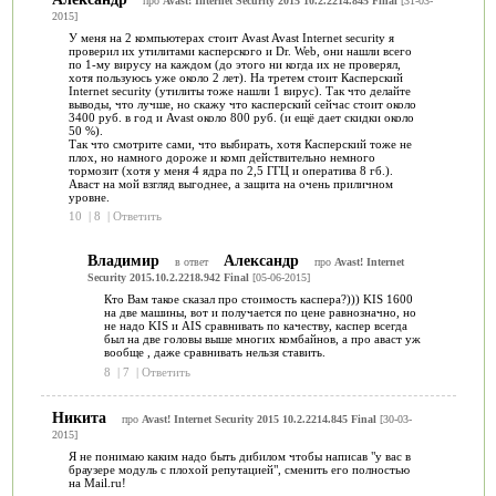
про
Avast! Internet Security 2015 10.2.2214.845 Final
[31-03-
2015]
У меня на 2 компьютерах стоит Avast Avast Internet security я
проверил их утилитами касперского и Dr. Web, они нашли всего
по 1-му вирусу на каждом (до этого ни когда их не проверял,
хотя пользуюсь уже около 2 лет). На третем стоит Касперский
Internet security (утилиты тоже нашли 1 вирус). Так что делайте
выводы, что лучше, но скажу что касперский сейчас стоит около
3400 руб. в год и Avast около 800 руб. (и ещё дает скидки около
50 %).
Так что смотрите сами, что выбирать, хотя Касперский тоже не
плох, но намного дороже и комп действительно немного
тормозит (хотя у меня 4 ядра по 2,5 ГГЦ и оператива 8 гб.).
Аваст на мой взгляд выгоднее, а защита на очень приличном
уровне.
10
|
8
|
Ответить
Владимир
Александр
в ответ
про
Avast! Internet
Security 2015.10.2.2218.942 Final
[05-06-2015]
Кто Вам такое сказал про стоимость каспера?))) KIS 1600
на две машины, вот и получается по цене равнозначно, но
не надо KIS и AIS сравнивать по качеству, каспер всегда
был на две головы выше многих комбайнов, а про аваст уж
вообще , даже сравнивать нельзя ставить.
8
|
7
|
Ответить
Никита
про
Avast! Internet Security 2015 10.2.2214.845 Final
[30-03-
2015]
Я не понимаю каким надо быть дибилом чтобы написав "у вас в
браузере модуль с плохой репутацией", сменить его полностью
на Mail.ru!