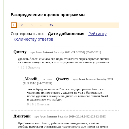
Распределение оценок программы
1
2
3
...
35
Сортировать по:
Дате добавления
Рейтингу
Количеству ответов
Qwerty
про
Avast Internet Security 2021 (21.3.2459)
[05-05-2021]
удалить Аваст: сначала его надо отключить через скрытые значки
на панеле снизу справа, а потом удалять через панель управления
4
|
8
|
Ответить
_Morelli_
Qwerty
в ответ
про
Avast Internet Security 2021
(21.5.6354)
[14-07-2021]
что за бред вы пишите ? есть спец программа Аваста по
удалению их продуктов , удаляет на ура в без режиме .
после удаления заходим на диск С и в поиске пишем Avast
и удаляем все что найдет
9
|
6
|
Ответить
Дмитрий
про
Avast Internet Security 2020 (20.10.2442)
[23-12-2020]
Пробовал я этот Аваст, работа компа замедлилась, а сайты
вообще перестали открываться, также некоторые проги на компе