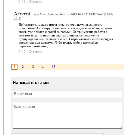
8
|
6
|
Ответить
Алексей
про
Avast! Internet Security 2015 10.2.2214.845 Final
[27-03-
2015]
Действительно надо иметь руки голову научиться писать
программы.Антивирус свой закатать и тогда хош каспера, хошь
аваст,-усе пойдёт и гоняй за голыми. За три месяца работы с
авастом и фри и инет сигуранца становится похоже на
принуждение--заплати--вот и всё. Скоро халявы в инете не будет
вооще, окромя заманух. Либо плати, либо развлекайся
перестановкой винд.
7
|
7
|
Ответить
1
2
3
...
35
Написать отзыв