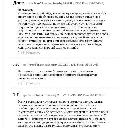
Денис
про
Avast! Internet Security 2016.11.1.2253 Final
[31-03-2016]
Пользуюсь
этим вирусником 4 года, так за четыре года я раз десять сносил
винду, ниче он не блокирует, вирусы так и прут, пишет мол
угроза предотвращена а на самом деле устанавливаются всякие
не понятные программы, ноут еле работает хотя и не совсем
старичок он, разрабы если вы читаете это то пожалуйста
подшаманьте его, усовершенствуйте или же вы потеряете много
клиентов, сделайте хорошим его, осталось пользоваться пол года,
если ничего не изменится я перехожу на другой вирусник, и
многие думаю тоже, или если есть возможность могу кинуть
свое мыло и через него сделайте с моим пакетом что нибудь,
меня замучали эти вирусы! заранее спасибо
7
|
8
|
Ответить
лео
про
Avast! Internet Security 2016.11.1.2245 Final
[31-12-2015]
Нормуль но хотелось бы больше настроек по удалению
ненужных опций ато напоминает немного навязчивастью
говносервисы майла
7
|
6
|
Ответить
ТТ
про
Avast! Internet Security 2016.11.1.2241.1482 Final
[02-12-2015]
Вы тут советнкии хреновы а ля программисты мастера хватит
чесать, что такие вот спецы и начали говнять антивирь, сам
инебось кроме своего каспера нихрена не видели. За все
коменьты ток пару адекватных оценок и сравнений, идите дальше
лучше в тетрис играйте и не лезьте с советами если не знаете. У
одного неставится у другого дрова слетели изза него у третего
вообще все плох, да развели всирусятник себе вот и аваст вам его
удаляет все нафиг, а вам тупым не доходит, что все время с