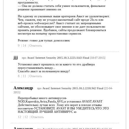
программисту.
— Она не должна считать себя умнее пользователя, финальное
решение принимает именно он
Ни одному из указанных выше критериев Аваст не удовлетворяет.
Чем, скажем, ему не угодил шахматный сайт вроде 2ls.ru или
веб-прокси webwarper.net? Аваст считает их запрещенными
сайтами, не обосновывает свое мнение и не дает пользователю
принять решение. Вдобавок, сайты продолжают блокироваться
несмотря на попытку приостановки сервисов.
Резюме: гoвно для тупых домохозяек
9
|
14
|
Ответить
jjj
про
Avast! Internet Security 2015.10.3.2223.1143 Final
[18-07-2015]
Установил аваст пришлось из за какого то его драйвера
переустанавливать винду...
Спасибо аваст за поломанную винду!
8
|
11
|
Ответить
Александр
про
Avast! Internet Security 2015.10.2.2218.942 Final
[22-04-
2015]
Перепробывал много антивирусов-
NOD,Kaperskiy,Avira,Panda,AVG,и установил AVAST.AVAST
Действительно лучше всех .Тому кто верит в плохие отзывы
посоветую-УСТАНОВИТЕ AVAST И ВЫ УБЕДИТЕСЬ,ЧТО ЭТО
НАСТОЯЩИЙ ЛУЧШИЙ АНТИВИРУС ю
12
|
12
|
Ответить
Александр