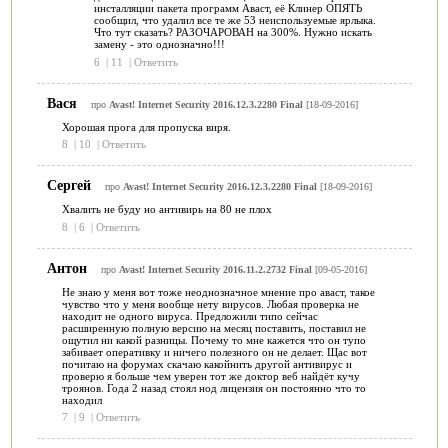
инсталляции пакета программ Аваст, её Клинер ОПЯТЬ
сообщил, что удалил все те же 53 неиспользуемые ярлыка.
Что тут сказать? РАЗОЧАРОВАН на 300%. Нужно искать
замену - это однозначно!!!
6
|
11
|
Ответить
Вася
про
Avast! Internet Security 2016.12.3.2280 Final
[18-09-2016]
Хорошая прога для пропуска виря.
8
|
10
|
Ответить
Сергей
про
Avast! Internet Security 2016.12.3.2280 Final
[18-09-2016]
Хвалить не буду но антивирь на 80 не плох
8
|
6
|
Ответить
Антон
про
Avast! Internet Security 2016.11.2.2732 Final
[09-05-2016]
Не знаю у меня вот тоже неоднозначное мнение про аваст, такое
чувство что у меня вообще нету вирусов. Любая проверка не
находит не одного вируса. Предложили типо сейчас
расширенную полную версию на месяц поставить, поставил не
ощутил ни какой разницы. Почему то мне кажется что он тупо
забивает оперативку и ничего полезного он не делает. Щас вот
почитаю на форумах скачаю какойнить другой антивирус и
проверю я больше чем уверен тот же доктор веб найдёт кучу
троянов. Года 2 назад стоял нод лицензия он постоянно что то
находил
7
|
9
|
Ответить