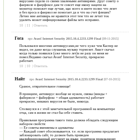
вирусами сидели со свими хвалеными антивирями. Друг совету о
фаерволе и фаерфоксе дам те совсет еще икону нацепи на
монитор поможет еще лучше, щас всего в инете полно что лезет
и без проса и фаервол не помогает да и что на счет флешек?
Лично мне антивирь не нравится этот тем что не лечит ток
удалить может инфицированые файлы зато исправно.
10
|
11
|
Ответить
Гога
про
Avast! Internet Security 2015.10.4.2233.1299 Final
[09-11-2015]
Пользовался многими антивирусами,не чего хуже чем Каспер не
видел, он даже когда слушаешь музыку тормозит. Аваст скачал
когда только появился (уже много лет)и не разу он меня не
повел.Недавно скачал Avast! Internet Security, прекрасно
работает.
10
|
10
|
Ответить
Найт
про
Avast! Internet Security 2015.10.4.2233.1299 Final
[07-10-2015]
Срaное, отвратительное гoвнище!
В принципе, антивирус вообще не нужен, связка (винды +
файерволл + файерфокс + общая адекватность) работает
прекрасно, никаких вирусов не было, никогда.
Столкнулся я с этой замечательной программой на компьютере
отца, сам в жизни не стал бы себе ставить.
Правильная программа такого типа должна обладать следующим
набором свойств:
— Ее советы вменяемы и адекватны
— Каждый совет обосновывается. т.е. если программа предлагает
заблокировать сайт, то должен быть приведен
квалифицированный аргумент на языке, понятном прикладному