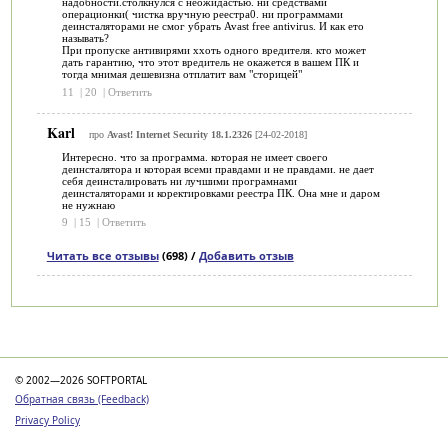
надобности.столкнулся с неожидастью. ни средствами
операционки( чистка вручную реестра0. ни программами
деинсталяторами не смог убрать Avast free antivirus. И как ето
называть?
При пропуске антивирями ххоть одного вредителя. кто может
дать гарантию, что этот вредитель не окажется в вашем ПК и
тогда мнимая дешевизна отплатит вам "сторицей"
11
|
20
|
Ответить
Karl
про
Avast! Internet Security 18.1.2326
[24-02-2018]
Интересно. что за программа. которая не имеет своего
деинсталятора и которая всеми правдами и не правдами. не дает
себя деинсталировать ни лучшими програмнами
деинсталяторами и коректировками реестра ПК. Она мне и даром
не нужнаю
9
|
15
|
Ответить
Читать все отзывы
(698) /
Добавить отзыв
Категории
© 2002—2026 SOFTPORTAL
Обратная связь (Feedback)
Privacy Policy