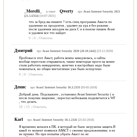
_Morelli_
Qwerty
в ответ
про
Avast Internet Security 2021
(21.5.6354)
[14-07-2021]
что за бред вы пишите ? есть спец программа Аваста по
удалению их продуктов , удаляет на ура в без режиме .
после удаления заходим на диск С и в поиске пишем Avast
и удаляем все что найдет
9
|
6
|
Ответить
Дмитрий
про
Avast Internet Security 2020 (20.10.2442)
[23-12-2020]
Пробовал я этот Аваст, работа компа замедлилась, а сайты
вообще перестали открываться, также некоторые проги на компе
стали работать некорректно, конечно в настройках надо было
покопаться, но общее впечатление уже было испорчено.
9
|
6
|
Ответить
Денис
про
Avast! Internet Security 18.3.2333
[03-05-2018]
Добрый день. Подскажите , установил Avast Internet Security ( и
после покупки лицензии , перестал мобильник подключатся к WF
, что делать.
10
|
15
|
Ответить
Karl
про
Avast! Internet Security 18.1.2326
[25-02-2018]
Я временно копался в ПК. в который не было загружена защита.В
какой то момент появился АВАСТ с своими предложениями. я их
не принял. Но при попытке убрать Аваст по не