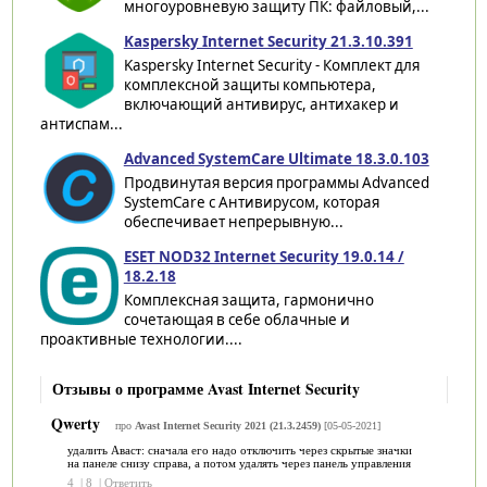
многоуровневую защиту ПК: файловый,...
Kaspersky Internet Security 21.3.10.391
Kaspersky Internet Security - Комплект для
комплексной защиты компьютера,
включающий антивирус, антихакер и
антиспам...
Advanced SystemCare Ultimate 18.3.0.103
Продвинутая версия программы Advanced
SystemCare с Антивирусом, которая
обеспечивает непрерывную...
ESET NOD32 Internet Security 19.0.14 /
18.2.18
Комплексная защита, гармонично
сочетающая в себе облачные и
проактивные технологии....
Отзывы о программе Avast Internet Security
Qwerty
про
Avast Internet Security 2021 (21.3.2459)
[05-05-2021]
удалить Аваст: сначала его надо отключить через скрытые значки
на панеле снизу справа, а потом удалять через панель управления
4
|
8
|
Ответить