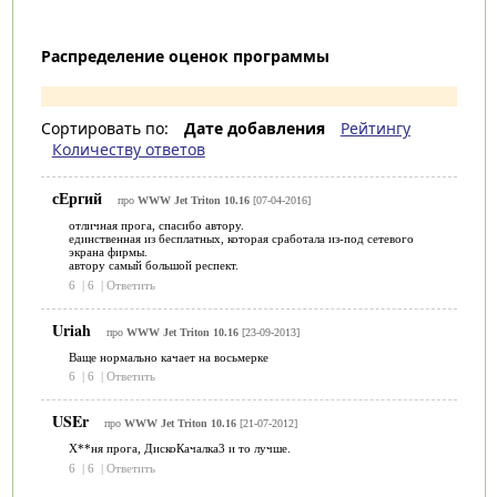
Распределение оценок программы
Сортировать по:
Дате добавления
Рейтингу
Количеству ответов
сЕргий
про
WWW Jet Triton 10.16
[07-04-2016]
отличная прога, спасибо автору.
единственная из бесплатных, которая сработала из-под сетевого
экрана фирмы.
автору самый большой респект.
6
|
6
|
Ответить
Uriah
про
WWW Jet Triton 10.16
[23-09-2013]
Ваще нормально качает на восьмерке
6
|
6
|
Ответить
USEr
про
WWW Jet Triton 10.16
[21-07-2012]
Х**ня прога, ДискоКачалка3 и то лучше.
6
|
6
|
Ответить