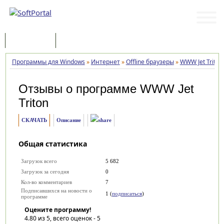
Программы
Статьи
Программы для Windows
»
Интернет
»
Offline браузеры
»
WWW Jet Triton
Отзывы о программе
WWW Jet
Triton
СКАЧАТЬ
Описание
Общая статистика
Загрузок всего
5 682
Загрузок за сегодня
0
Кол-во комментариев
7
Подписавшихся на новости о
1 (
подписаться
)
программе
Оцените программу!
4.80
из 5, всего оценок -
5