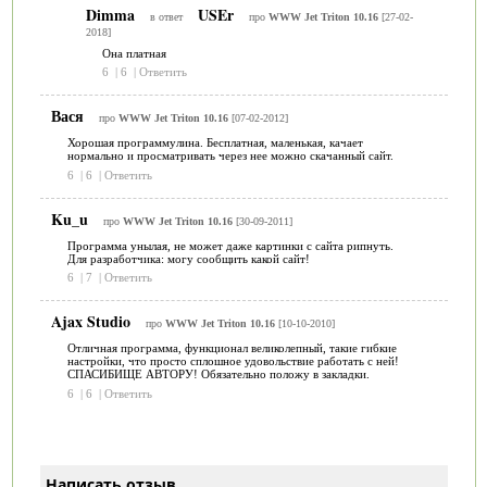
Dimma
USEr
в ответ
про
WWW Jet Triton 10.16
[27-02-
2018]
Она платная
6
|
6
|
Ответить
Вася
про
WWW Jet Triton 10.16
[07-02-2012]
Хорошая программулина. Бесплатная, маленькая, качает
нормально и просматривать через нее можно скачанный сайт.
6
|
6
|
Ответить
Ku_u
про
WWW Jet Triton 10.16
[30-09-2011]
Программа унылая, не может даже картинки с сайта рипнуть.
Для разработчика: могу сообщить какой сайт!
6
|
7
|
Ответить
Ajax Studio
про
WWW Jet Triton 10.16
[10-10-2010]
Отличная программа, функционал великолепный, такие гибкие
настройки, что просто сплошное удовольствие работать с ней!
СПАСИБИЩЕ АВТОРУ! Обязательно положу в закладки.
6
|
6
|
Ответить
Написать отзыв