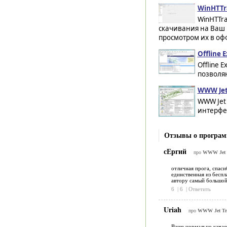
WinHTTra
WinHTTra
скачивания на Ваш
просмотром их в оф
Offline E
Offline 
позволяю
WWW Jet 
WWW Jet 
интерфей
Отзывы о програм
сЕргий
про
WWW Jet T
отличная прога, спаси
единственная из беспл
автору самый большой
6
|
6
|
Ответить
Uriah
про
WWW Jet Tri
Ваще нормально качае