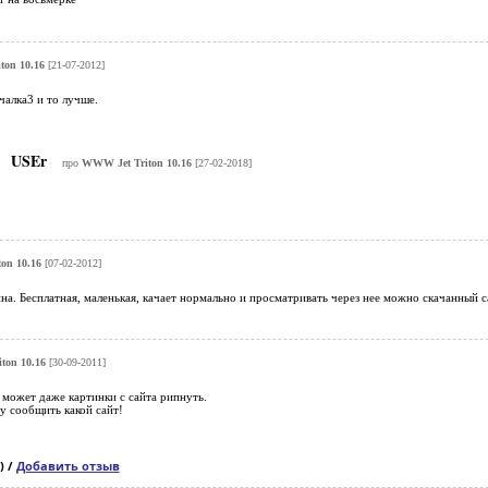
ton 10.16
[21-07-2012]
чалка3 и то лучше.
USEr
про
WWW Jet Triton 10.16
[27-02-2018]
on 10.16
[07-02-2012]
. Бесплатная, маленькая, качает нормально и просматривать через нее можно скачанный с
ton 10.16
[30-09-2011]
 может даже картинки с сайта рипнуть.
у сообщить какой сайт!
) /
Добавить отзыв