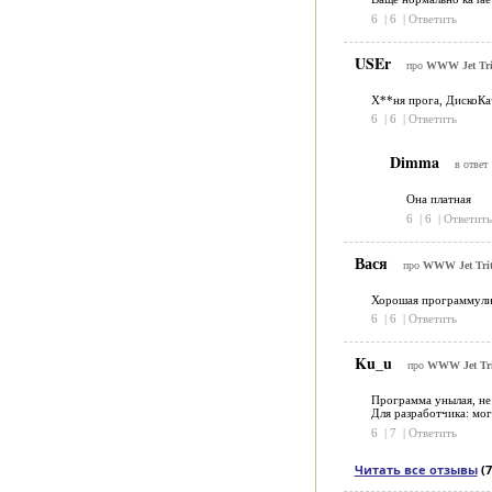
6
|
6
|
Ответить
USEr
про
WWW Jet Tri
Х**ня прога, ДискоКа
6
|
6
|
Ответить
Dimma
в ответ
Она платная
6
|
6
|
Ответить
Вася
про
WWW Jet Trit
Хорошая программулина
6
|
6
|
Ответить
Ku_u
про
WWW Jet Tri
Программа унылая, не
Для разработчика: мог
6
|
7
|
Ответить
Читать все отзывы
(7