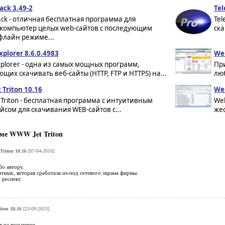
ck 3.49-2
Tel
ck - отличная бесплатная программа для
Tel
 компьютер целых web-сайтов с последующим
ска
флайн режиме...
xplorer 8.6.0.4983
Web
Explorer - одна из самых мощных программ,
При
щих скачивать веб-сайты (HTTP, FTP и HTTPS) на...
люб
Triton 10.16
We
Triton - бесплатная программа с интуитивным
We
сом для скачивания WEB-сайтов с...
жес
ме WWW Jet Triton
riton 10.16
[07-04-2016]
бо автору.
атных, которая сработала из-под сетевого экрана фирмы.
 респект.
ton 10.16
[23-09-2013]
т на восьмерке