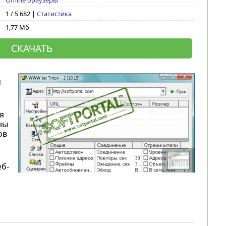
Offline браузеры
1 / 5 682 |
Статистика
1,77 Мб
СКАЧАТЬ
я
я
ны
ов
еб-