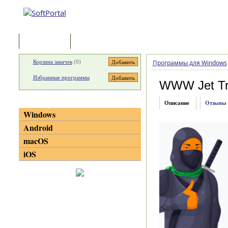
Программы
Статьи
Корзина закачек
(
0
)
Программы для Windows
Избранные программы
WWW Jet Tr
Категории
Описание
Отзывы
Windows
Android
macOS
iOS