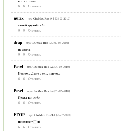
вот это тема
6
|
6
|
Ответить
nurik
про
CheMax Rus 9.5
[08-03-2010]
самый крутой сайт
6
|
6
|
Ответить
drap
про
CheMax Rus 9.5
[07-03-2010]
прелесть
6
|
6
|
Ответить
Pavel
про
CheMax Rus 9.4
[25-02-2010]
Неплохо.Даже очень неплохо.
6
|
6
|
Ответить
Pavel
про
CheMax Rus 9.4
[25-02-2010]
Прога так-сибе
6
|
6
|
Ответить
ЕГОР
про
CheMax Rus 9.4
[25-02-2010]
ништяккк=))))))
6
|
6
|
Ответить