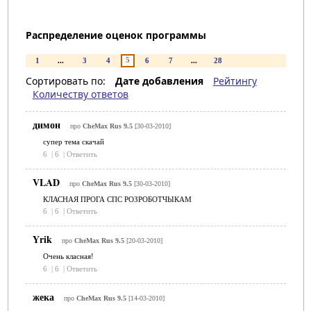
Распределение оценок программы
5
1
...
3
4
6
7
...
28
Сортировать по:
Дате добавления
Рейтингу
Количеству ответов
димон
про
CheMax Rus 9.5
[30-03-2010]
супер тема скачай
6
|
6
|
Ответить
VLAD
про
CheMax Rus 9.5
[30-03-2010]
КЛАСНАЯ ПРОГА СПС РОЗРОБОТЧЫКАМ
6
|
6
|
Ответить
Yrik
про
CheMax Rus 9.5
[20-03-2010]
Очень класная!
6
|
6
|
Ответить
жека
про
CheMax Rus 9.5
[14-03-2010]