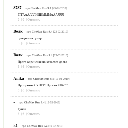
8787
про
CheMax Rus 9.4
[23-02-2010]
ГГГАААЛЛЛИИИМММАААЯЯЯ
6
|
6
|
Ответить
Волк
про
CheMax Rus 9.4
[23-02-2010]
программа супер
6
|
6
|
Ответить
Волк
про
CheMax Rus 9.4
[23-02-2010]
Прога охрененая но качается долго
6
|
6
|
Ответить
Anika
про
CheMax Rus 9.4
[19-02-2010]
Программа СУПЕР! Просто КЛАСС
6
|
6
|
Ответить
-
про
CheMax Rus 9.4
[12-02-2010]
Тупая
6
|
6
|
Ответить
k1
про
CheMax Rus 9.4
[10-02-2010]