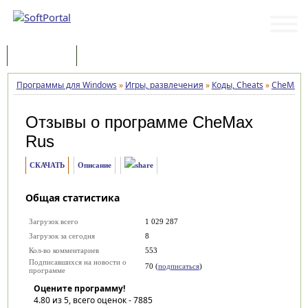
Программы
Статьи
Программы для Windows
»
Игры, развлечения
»
Коды, Cheats
»
CheMax 
Отзывы о программе
CheMax
Rus
СКАЧАТЬ
Описание
Общая статистика
Загрузок всего
1 029 287
Загрузок за сегодня
8
Кол-во комментариев
553
Подписавшихся на новости о
70 (
подписаться
)
программе
Оцените программу!
4.80
из 5, всего оценок -
7885