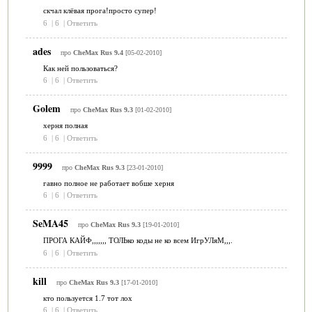
скчал клёвая прога!просто супер!
6
|
6
|
Ответить
ades
про
CheMax Rus 9.4
[05-02-2010]
Как ней пользоваться?
6
|
6
|
Ответить
Golem
про
CheMax Rus 9.3
[01-02-2010]
херня полная
6
|
6
|
Ответить
9999
про
CheMax Rus 9.3
[23-01-2010]
гавно полное не работает вобше херня
6
|
6
|
Ответить
SeMA45
про
CheMax Rus 9.3
[19-01-2010]
ПРОГА КАЙФ,,,,,,, ТОЛЬко коды не ко всем ИгрУЛяМ,,,.
6
|
6
|
Ответить
kill
про
CheMax Rus 9.3
[17-01-2010]
кто пользуется 1.7 тот лох
6
|
6
|
Ответить