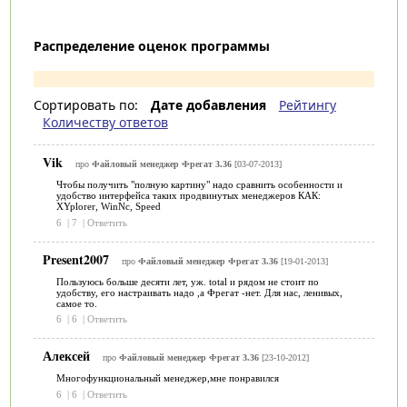
Распределение оценок программы
Сортировать по:
Дате добавления
Рейтингу
Количеству ответов
Vik
про
Файловый менеджер Фрегат 3.36
[03-07-2013]
Чтобы получить "полную картину" надо сравнить особенности и
удобство интерфейса таких продвинутых менеджеров КАК:
XYplorer, WinNc, Speed
6
|
7
|
Ответить
Present2007
про
Файловый менеджер Фрегат 3.36
[19-01-2013]
Пользуюсь больше десяти лет, уж. total и рядом не стоит по
удобству, его настраивать надо ,а Фрегат -нет. Для нас, ленивых,
самое то.
6
|
6
|
Ответить
Алексей
про
Файловый менеджер Фрегат 3.36
[23-10-2012]
Многофункциональный менеджер,мне понравился
6
|
6
|
Ответить