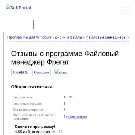
Программы
Статьи
Программы для Windows
»
Диски и файлы
»
Файловые менеджеры
»
Фа
Отзывы о программе
Файловый
менеджер Фрегат
СКАЧАТЬ
Описание
Общая статистика
Загрузок всего
15 783
Загрузок за сегодня
1
Кол-во комментариев
6
Подписавшихся на новости о
2 (
подписаться
)
программе
Оцените программу!
4.88
из 5, всего оценок -
25