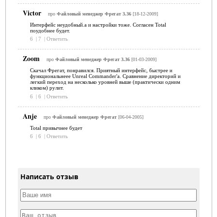
Victor
про
Файловый менеджер Фрегат 3.36
[18-12-2009]
Интерфейс неудобный.а и настройки тоже. Согласен Total
поудобнее будет.
6
|
7
|
Ответить
Zoom
про
Файловый менеджер Фрегат 3.36
[01-03-2009]
Скачал Фрегат, понравился. Приятный интерфейс, быстрее и
функциональнеее Unreal Commander'а. Сравнение директорий и
легкий переход на несколько уровней выше (практически одним
кликом) рулит.
6
|
6
|
Ответить
Anje
про
Файловый менеджер Фрегат
[06-04-2005]
Total привычнее будет
6
|
6
|
Ответить
Написать отзыв