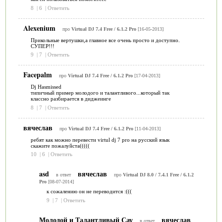
8
|
6
|
Ответить
Alexenium
про
Virtual DJ 7.4 Free / 6.1.2 Pro
[16-05-2013]
Прикольные вертушки,а главное все очень просто и доступно.
СУПЕР!!!
9
|
7
|
Ответить
Facepalm
про
Virtual DJ 7.4 Free / 6.1.2 Pro
[17-04-2013]
Dj Hasmissed
типичный пример молодого и талантливого...который так
классно разбирается в диджеинге
8
|
7
|
Ответить
вячеслав
про
Virtual DJ 7.4 Free / 6.1.2 Pro
[11-04-2013]
ребят как можно перевести virtul dj 7 pro на русский язык
скажите пожалуйста(((((
10
|
6
|
Ответить
asd
вячеслав
в ответ
про
Virtual DJ 8.0 / 7.4.1 Free / 6.1.2
Pro
[08-07-2014]
к сожалению он не переводится :(((
9
|
7
|
Ответить
Молодой и Талантливый Сау
вячеслав
в ответ