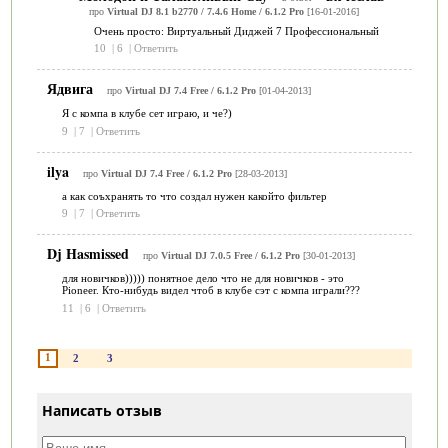
про
Virtual DJ 8.1 b2770 / 7.4.6 Home / 6.1.2 Pro
[16-01-2016]
Очень просто: Виртуальный Диджей 7 Профессиональный
10
|
6
|
Ответить
Ядвига
про
Virtual DJ 7.4 Free / 6.1.2 Pro
[01-04-2013]
Я с компа в клубе сет играю, и че?)
9
|
7
|
Ответить
ilya
про
Virtual DJ 7.4 Free / 6.1.2 Pro
[28-03-2013]
а как соъхранять то что создал нужен какойто фильтер
9
|
7
|
Ответить
Dj Hasmissed
про
Virtual DJ 7.0.5 Free / 6.1.2 Pro
[30-01-2013]
для новичков))))) понятное дело что не для новичков - это
Pioneer. Кто-нибудь видел чтоб в клубе сэт с компа играли???
11
|
6
|
Ответить
1
2
3
Написать отзыв