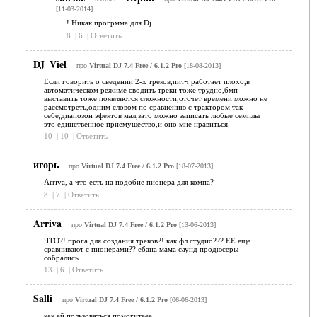
[11-03-2014]
! Никак прогрмма для Dj
8
|
6
|
Ответить
DJ_Viel
про
Virtual DJ 7.4 Free / 6.1.2 Pro
[18-08-2013]
Если говорить о сведении 2-х треков,питч работает плохо,в
автоматическом режиме сводить треки тоже трудно,бмп-
выставить тоже появляются сложности,отсчет времени можно не
рассмотреть,одним словом по сравнению с трактором так
себе,диапозон эфектов мал,зато можно записать любые семплы
это единственное приемущество,и оно мне нравиться.
10
|
10
|
Ответить
игорь
про
Virtual DJ 7.4 Free / 6.1.2 Pro
[18-07-2013]
Arriva, а что есть на подобие пионера для компа?
8
|
7
|
Ответить
Arriva
про
Virtual DJ 7.4 Free / 6.1.2 Pro
[13-06-2013]
ЧТО?! прога для создания треков?! как фл студио??? ЕЕ еще
сравнивают с пионерами?? ебана мама саунд продюсеры
собрались
13
|
6
|
Ответить
Salli
про
Virtual DJ 7.4 Free / 6.1.2 Pro
[06-06-2013]
как ей пользоваться помогитеее