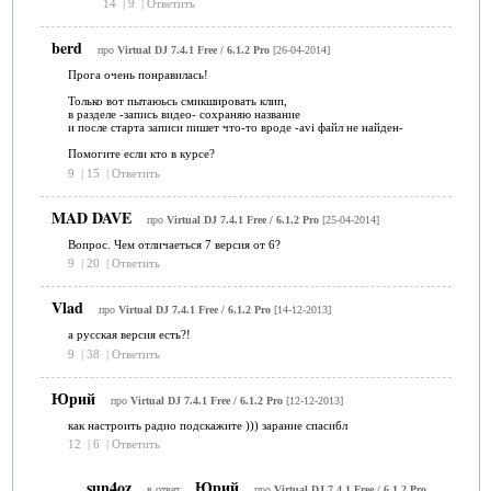
14
|
9
|
Ответить
berd
про
Virtual DJ 7.4.1 Free / 6.1.2 Pro
[26-04-2014]
Прога очень понравилась!
Только вот пытаюьсь смикшировать клип,
в разделе -запись видео- сохраняю название
и после старта записи пишет что-то вроде -avi файл не найден-
Помогите если кто в курсе?
9
|
15
|
Ответить
MAD DAVE
про
Virtual DJ 7.4.1 Free / 6.1.2 Pro
[25-04-2014]
Вопрос. Чем отличаеться 7 версия от 6?
9
|
20
|
Ответить
Vlad
про
Virtual DJ 7.4.1 Free / 6.1.2 Pro
[14-12-2013]
а русская версия есть?!
9
|
38
|
Ответить
Юрий
про
Virtual DJ 7.4.1 Free / 6.1.2 Pro
[12-12-2013]
как настроить радио подскажите ))) зарание спасибл
12
|
6
|
Ответить
sun4oz
Юрий
в ответ
про
Virtual DJ 7.4.1 Free / 6.1.2 Pro