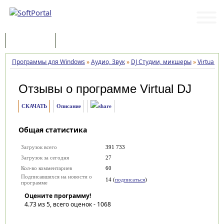
Программы
Статьи
Программы для Windows
»
Аудио, Звук
»
DJ Студии, микшеры
»
Virtual DJ
Отзывы о программе
Virtual DJ
СКАЧАТЬ
Описание
Общая статистика
Загрузок всего
391 733
Загрузок за сегодня
27
Кол-во комментариев
60
Подписавшихся на новости о
14 (
подписаться
)
программе
Оцените программу!
4.73
из 5, всего оценок -
1068