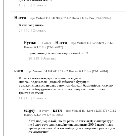
18
|
30
|
Ответить
Настя
про
Virtual DJ 8.0.2073 / 7.4.2 Home / 6.1.2 Pro
[09-12-2014]
А как сохранить?
27
|
70
|
Ответить
Руслан
Настя
в ответ
про
Virtual DJ 8.2 b3471 / 7.4.7
Home / 6.1.2 Pro
[19-01-2017]
программа для начинающих самый то!!!
20
|
19
|
Ответить
катя
про
Virtual DJ 8.0.2031 / 7.4.2 Home / 6.1.2 Pro
[19-11-2014]
И так я свеженькая)тусила много и видела
много...подсказали...диджей заболел!я будущий
рукожоп)пытаюсь играть в ночном баре...я бармен)если скачаю
поможет?оборудованние свое только под него знаю...хотя
трактор совтуют
14
|
18
|
Ответить
sergey
катя
в ответ
про
Virtual DJ 8.0.0 b2265.979 / 7.4.2
Home / 6.1.2 Pro
[27-05-2015]
Катя под наркотой,что ли речь не связная))) с аппаратурой
не будет сотрудничать,(нужна лицензия 200 баксов) надо
трактор скачивать! а так пойдет для с видения треков и для
ознакомления!