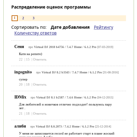
Распределение оценок программы
1
2
3
Сортировать по:
Дате добавления
Рейтингу
Количеству ответов
Сеня
про
Virtual DJ 2018 b4756 / 7.4.7 Home / 6.1.2 Pro
[07-03-2019]
Катя на репите)
22
|
15
|
Ответить
ingognito
про
Virtual DJ 8.2 b3343 / 7.4.7 Home / 6.1.2 Pro
[31-08-2016]
супер
20
|
18
|
Ответить
IDMix
про
Virtual DJ 8.1 b2587 / 7.4.6 Home / 6.1.2 Pro
[04-12-2015]
Для любителей и новичков отлично подходит! пользуюсь пару
лет .
21
|
18
|
Ответить
алиби
про
Virtual DJ 8.0.2073 / 7.4.2 Home / 6.1.2 Pro
[25-12-2014]
У меня не записовается record не работает старт в плане жоский
диск как можно Алиби