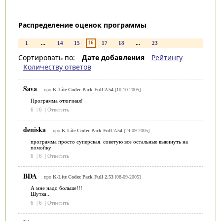
Распределение оценок программы
16
1
...
14
15
17
18
...
23
Сортировать по:
Дате добавления
Рейтингу
Количеству ответов
Sava
про
K-Lite Codec Pack Full 2.54
[10-10-2005]
Программа отличная!
6
|
6
|
Ответить
deniska
про
K-Lite Codec Pack Full 2.54
[24-09-2005]
программа просто суперская. советую все остальные выкинуть на
помойку
6
|
6
|
Ответить
BDA
про
K-Lite Codec Pack Full 2.53
[08-09-2005]
А мне надо больше!!!
Шутка...
6
|
6
|
Ответить