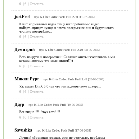
6
|
6
|
Ответить
justFrol
про
K-Lite Codec Pack Full 2.50
[11-07-2005]
Клайт нормальный кодэк тем у когопроблемы с видео
пойдёт...придёт нужда в чёмто посерьёзнее они и будут искать
чтонить посерьёзнее..
6
|
6
|
Ответить
Демитрий
про
K-Lite Codec Pack Full 2.49
[28-06-2005]
Есть покруче и посерьезней! Схалявил опять изготовитель а мы
качаем...потому что мало видим!)))
6
|
6
|
Ответить
Микки Рург
про
K-Lite Codec Pack Full 2.49
[20-06-2005]
Уж вышел DivX 6.0 так что там кодеков тоже дохера...
6
|
6
|
Ответить
Даур
про
K-Lite Codec Pack Full
[19-06-2005]
Всё видно!!!!!!звук есть!!!!
6
|
6
|
Ответить
Savushka
про
K-Lite Codec Pack Full
[17-06-2005]
Лучший сборников кодеков, если не учитывать проблемы