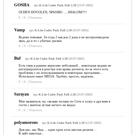
GOSHA
про
K-Lite Codec Pack Full 2.50
[23-07-2005]
OCHEN DOVOLEN, SPASIBO .....SHALOM!!!!
6
|
6
|
Ответить
Vamp
про
K-Lite Codec Pack Full 2.50
[19-07-2005]
Кодеки темовые. За года 2 как раз 2 раза и не воспроизводила
звук, да и то с убитых дисков.
6
|
6
|
Ответить
Buf
про
K-Lite Codec Pack Full 2.50
[19-07-2005]
Есть глюк в ранних верисиях небольшой... некоторые кодаки не
регитрируются в реестре или криво регются, из-за этого есть
проблемы с их использованием в некоторых программх...
Использую пакет MEGA. Удобно, просто, надежно.
6
|
6
|
Ответить
Sarayan
про
K-Lite Codec Pack Full 2.50
[14-07-2005]
Мне нравиться, ну, сколько ползаю по Сети и хожу к друзьям в
гости с винтом лучше ничего не видал.
6
|
6
|
Ответить
polyamorous
про
K-Lite Codec Pack Full 2.50
[12-07-2005]
Див икс, икс Вид ... один хрен хоть шестая десятая ...
К лайт навсегда...