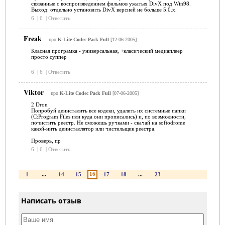
связанные с воспроизведением фильмов ужатых DivX под Win98.
Выход: отдельно установить DivX версией не больше 5.0.х.
6
|
6
|
Ответить
Freak
про
K-Lite Codec Pack Full
[12-06-2005]
Класная програмка - универсальная, +класический медиаплеер
просто суппер
6
|
6
|
Ответить
Viktor
про
K-Lite Codec Pack Full
[07-06-2005]
2 Dron
Попробуй деинсталить все кодеки, удалить их системные папки
(C:Program Files или куда они прописались) и, по возможности,
почистить реестр. Не сможешь ручками - скачай на softodrome
какой-нить деинсталлятор или чистильщик реестра.
Проверь, пр
6
|
6
|
Ответить
16
1
...
14
15
17
18
...
23
Написать отзыв