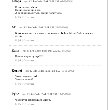
Litops
про
K-Lite Codec Pack Full 2.53
[05-09-2005]
И ногда дает сбои.
Но не кто не виноват.
А вообще нравиться, всегда пользуюсь.
6
|
6
|
Ответить
AV
про
K-Lite Codec Pack Full 2.52
[23-08-2005]
Кому как а мне не хватает нескольких. K-Lite Mega Pack всеравно
лучше.
6
|
6
|
Ответить
Коля
про
K-Lite Codec Pack Full 2.52
[21-08-2005]
Класна штука супер!!!!
6
|
6
|
Ответить
Kornet
про
K-Lite Codec Pack Full 2.52
[18-08-2005]
Зачем еще что то?
Здесь есть всё!
6
|
6
|
Ответить
Pylic
про
K-Lite Codec Pack Full 2.50
[10-08-2005]
Форматов захватывает много.
6
|
6
|
Ответить