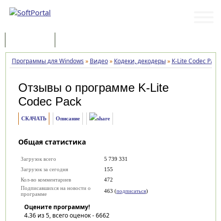
Программы
Статьи
Программы для Windows
»
Видео
»
Кодеки, декодеры
»
K-Lite Codec Pack
Отзывы о программе
K-Lite
Codec Pack
СКАЧАТЬ
Описание
Общая статистика
Загрузок всего
5 739 331
Загрузок за сегодня
155
Кол-во комментариев
472
Подписавшихся на новости о
463 (
подписаться
)
программе
Оцените программу!
4.36
из 5, всего оценок -
6662