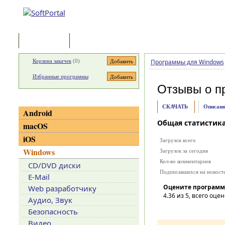
Программы
Статьи
Корзина закачек
(
0
)
Программы для Windows
Избранные программы
Отзывы о п
Категории
СКАЧАТЬ
Описани
Android
Общая статистик
macOS
iOS
Загрузок всего
Windows
Загрузок за сегодня
Кол-во комментариев
CD/DVD диски
Подписавшихся на новост
E-Mail
Оцените программ
Web разработчику
4.36
из 5, всего оцен
Аудио, Звук
Безопасность
Видео