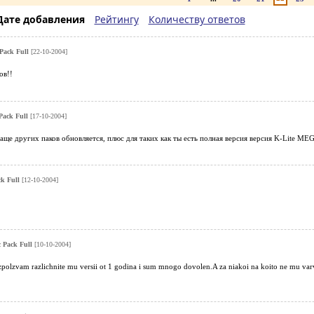
Дате добавления
Рейтингу
Количеству ответов
 Pack Full
[22-10-2004]
ов!!
Pack Full
[17-10-2004]
чаще других паков обновляется, плюс для таких как ты есть полная версия версия K-Lite MEG
ck Full
[12-10-2004]
c Pack Full
[10-10-2004]
polzvam razlichnite mu versii ot 1 godina i sum mnogo dovolen.A za niakoi na koito ne mu varv