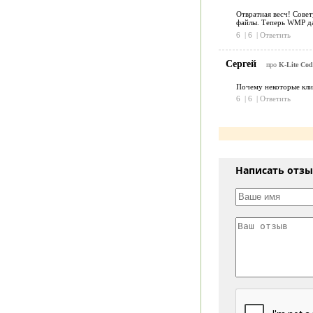
Отвратная весч! Совет
файлы. Теперь WMP даж
6
|
6
|
Ответить
Сергей
про
K-Lite Cod
Почему некоторые кли
6
|
6
|
Ответить
Написать отз