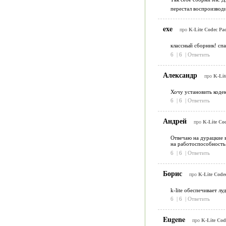
перестал воспроизводи
exe
про
K-Lite Codec Pa
классный сборник! спа
6
|
6
|
Ответить
Александр
про
K-Lit
Хочу установить кодек
6
|
6
|
Ответить
Андрей
про
K-Lite Co
Отвечаю на дурацкие 
на работоспособность
6
|
6
|
Ответить
Борис
про
K-Lite Code
k-lite обеспечивает л
6
|
6
|
Ответить
Eugene
про
K-Lite Cod