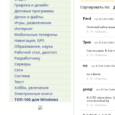
Графика и дизайн
Сортировать по:
Деловые программы
Диски и файлы
Pavel
про
K-Lite Codec
Игры, развлечения
Отличный набор кодек
Интернет
6
|
6
|
Ответить
Мобильные телефоны
Навигация, GPS
Троп
про
K-Lite Codec 
Образование, наука
Сам ты херня. K-Lite 
Рабочий стол, десктоп
6
|
6
|
Ответить
Разработчику
Серверы
rey
про
K-Lite Codec Pa
Сети
ну и фигня
Система
6
|
6
|
Ответить
Текст
Хобби, увлечения
georgi
про
K-Lite Code
Электронные книги
K-LITE raboti dobre. Iz
ТОП-100 для Windows
www.download.bg
6
|
6
|
Ответить