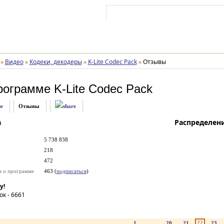
Войти на аккаунт
Зарегистрироваться
»
Видео
»
Кодеки, декодеры
»
K-Lite Codec Pack
»
Отзывы
рограмме
K-Lite Codec Pack
е
Отзывы
а
Распределен
5 738 838
218
472
и о программе
463 (
подписаться
)
у!
ок -
6661
22
1
...
20
21
23