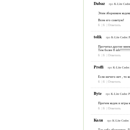
Dabaz
про
K-Lite Code
Этим зборником кодеко
Всем его советую!
6
|
6
|
Ответить
tolik
про
K-Lite Codec 
Прочитал другие мнен
Тем более 8 mb!!!!!!!!!
6
|
6
|
Ответить
Proffi
про
K-Lite Codec
Если ничего нет , то к
6
|
6
|
Ответить
Byte
про
K-Lite Codec 
Причем кодек и игры к
6
|
6
|
Ответить
Коля
про
K-Lite Codec
Так себе сборничек. Д