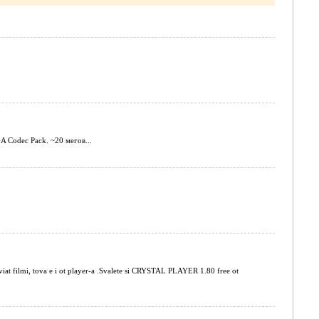
A Codec Pack. ~20 мегов...
iat filmi, tova e i ot player-a .Svalete si CRYSTAL PLAYER 1.80 free ot