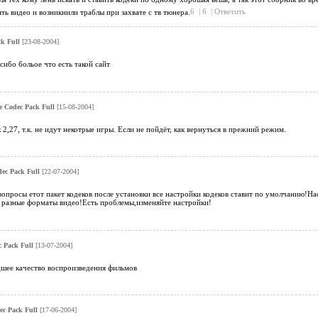
ть видео и возникнили траблы при захвате с тв тюнера.
6
|
6
|
Ответить
ck Full
[23-08-2004]
сибо больое что есть такой сайт
e Codec Pack Full
[15-08-2004]
 2,27, т.к. не идут некотрые игры. Если не пойдёт, как вернуться в прежний режим.
dec Pack Full
[22-07-2004]
вопросы етот пакет кодеков после установки все настройки кодеков ставит по умолчанию!
 разные форматы видео!Есть проблемы,изменяйте настройки!
c Pack Full
[13-07-2004]
удшее качество воспроизведения фильмов
ec Pack Full
[17-06-2004]