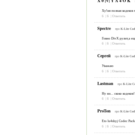
X 0 |V| Y A 4 O K
Xy!ня полная кодеков 
6
|
6
|
Ответить
Spectre
про
K-Lite Cod
Говно DivX рулит,а 
6
|
6
|
Ответить
Сергей
про
K-Lite Cod
Уважаю
6
|
6
|
Ответить
Lastman
про
K-Lite C
Ну ни... скоко кодеков!
6
|
6
|
Ответить
ProTon
про
K-Lite Cod
Eto lu4shyj Codec Pack
6
|
6
|
Ответить