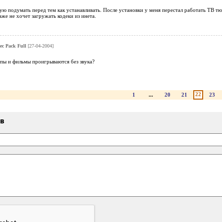
ую подумать перед тем как устанавливать. После установки у меня перестал работать ТВ тю
е не хочет загружать кодеки из инета.
ec Pack Full
[27-04-2004]
пы и фильмы проигрываются без звука?
22
1
...
20
21
23
ыв