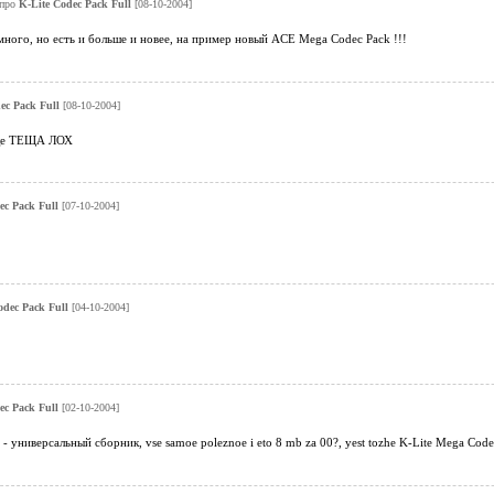
про
K-Lite Codec Pack Full
[08-10-2004]
много, но есть и больше и новее, на пример новый ACE Mega Codec Pack !!!
ec Pack Full
[08-10-2004]
еще ТЕЩА ЛОХ
ec Pack Full
[07-10-2004]
odec Pack Full
[04-10-2004]
ec Pack Full
[02-10-2004]
 - универсальный сборник, vse samoe poleznoe i eto 8 mb za 00?, yest tozhe K-Lite Mega Codec