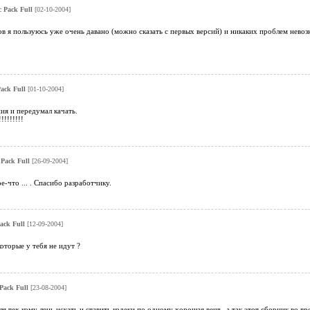
c Pack Full
[02-10-2004]
в я пользуюсь уже очень давано (можно сказать с первых версий) и никаких проблем невоз
Pack Full
[01-10-2004]
ия и передумал качать.
!!!!!!!!
 Pack Full
[26-09-2004]
ое-что ... . Спасибо разработчику.
Pack Full
[12-09-2004]
оторые у тебя не идут ?
 Pack Full
[23-08-2004]
ля тех кому лень искать и ставить кодеки по одному хорошая вешь, а так этот сборник во вр