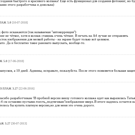
оздания быстрого и красивого коллажа! Еще есть функционал для создания фотокниг, но бу
ами этого разработчика и довольна)
АЖ 5.0
[10-07-2018]
ж фото искажаются (так называемая "автокоррекция")
ие не чёткое, хотя в коллаж ставишь очень чёткие. В печать на А4 лучше не отправлять
асток изображения для мелкой работы - на экране будет только всё целиком.
ато. Да и бесплатно такое рановато выпускать, вообще-то.
 5.0
[17-06-2018]
запусков, а 10 дней. Админы, исправьте, пожалуйста. После этого появляется большая защи
ОЛЛАЖ 3.27
[22-06-2016]
асибо разработчикам !В пробной версии внизу готового коллажа идет как выразилась Татьян
-4 см оставляю пустыми.тоесть,,подтягиваю"изображение вверх.В итоге надпись остается н
елось бы купить платную версию,но для меня это очень дорого.
Ж 3.27
[30-07-2013]