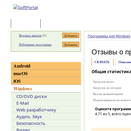
Программы
Статьи
Корзина закачек
(
0
)
Программы для Windows
Избранные программы
Отзывы о п
Категории
СКАЧАТЬ
Описани
Android
Общая статистик
macOS
iOS
Загрузок всего
Windows
Загрузок за сегодня
Кол-во комментариев
CD/DVD диски
Подписавшихся на новост
E-Mail
Оцените программ
Web разработчику
4.71
из 5, всего оцен
Аудио, Звук
Безопасность
Видео