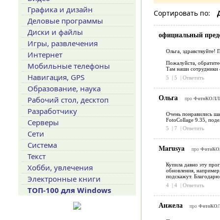
Графика и дизайн
Сортировать по:
Деловые программы
Диски и файлы
официальный пред
Игры, развлечения
Ольга, здравствуйте! 
Интернет
Пожалуйста, обратитес
Мобильные телефоны
Там наши сотрудники 
Навигация, GPS
5
|
5
|
Ответить
Образование, наука
Ольга
Рабочий стол, десктоп
про
ФотоКОЛЛ
Разработчику
Очень понравились ша
FotoCollage 9.35, под
Серверы
5
|
7
|
Ответить
Сети
Система
Marusya
про
ФотоКО
Текст
Купила давно эту прог
Хобби, увлечения
обновления, например,
подскажут. Благодарю
Электронные книги
4
|
4
|
Ответить
ТОП-100 для Windows
Анжела
про
ФотоКОЛ