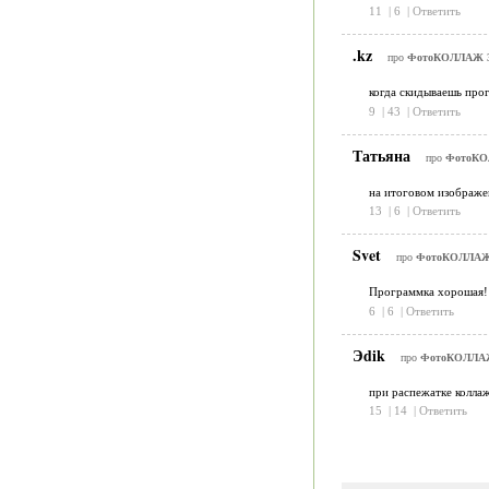
11
|
6
|
Ответить
.kz
про
ФотоКОЛЛАЖ 3
когда скидываешь прог
9
|
43
|
Ответить
Татьяна
про
ФотоКО
на итоговом изображен
13
|
6
|
Ответить
Svet
про
ФотоКОЛЛАЖ 
Программка хорошая! 
6
|
6
|
Ответить
Эdik
про
ФотоКОЛЛАЖ
при распежатке коллаж
15
|
14
|
Ответить