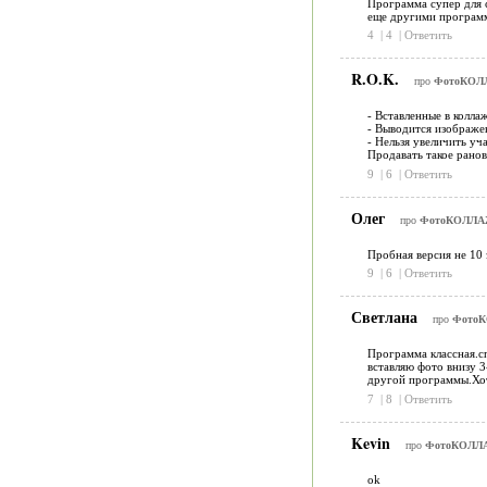
Программа супер для с
еще другими программ
4
|
4
|
Ответить
R.O.K.
про
ФотоКОЛЛ
- Вставленные в колла
- Выводится изображен
- Нельзя увеличить уч
Продавать такое ранов
9
|
6
|
Ответить
Олег
про
ФотоКОЛЛАЖ
Пробная версия не 10 
9
|
6
|
Ответить
Светлана
про
ФотоК
Программа классная.сп
вставляю фото внизу 3
другой программы.Хот
7
|
8
|
Ответить
Kevin
про
ФотоКОЛЛА
ok