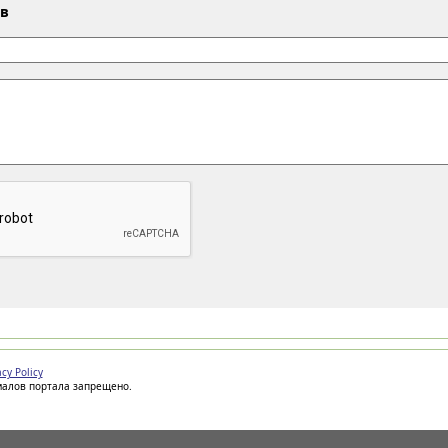
ыв
acy Policy
иалов портала запрещено.