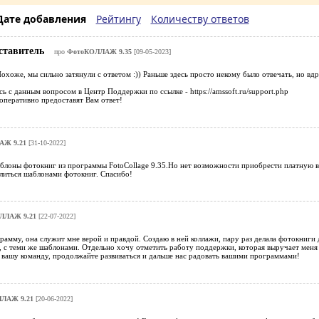
Дате добавления
Рейтингу
Количеству ответов
ставитель
про
ФотоКОЛЛАЖ 9.35
[09-05-2023]
Похоже, мы сильно затянули с ответом :)) Раньше здесь просто некому было отвечать, но в
ь с данным вопросом в Центр Поддержки по ссылке - https://amssoft.ru/support.php
оперативно предоставят Вам ответ!
АЖ 9.21
[31-10-2022]
блоны фотокниг из программы FotoCollage 9.35.Но нет возможности приобрести платную ве
елиться шаблонами фотокниг. Спасибо!
ЛЛАЖ 9.21
[22-07-2022]
рамму, она служит мне верой и правдой. Создаю в ней коллажи, пару раз делала фотокниги д
 с теми же шаблонами. Отдельно хочу отметить работу поддержки, которая выручает меня в
 вашу команду, продолжайте развиваться и дальше нас радовать вашими программами!
ЛАЖ 9.21
[20-06-2022]