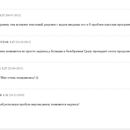
.27
[08-07-2012]
рамму там вставлен текстовый докумен с кодом вводишь его и 0 проблем классная програм
ЛЛАЖ 3.27
[24-10-2011]
ии появляется не просто надпись,а большая и безобразная Сразу пропадает охота продолж
3.27
[25-06-2011]
Мне очень понравилась!:))
 1.31
[19-12-2010]
ей,используя пробую версию,внизу появляется надпись!