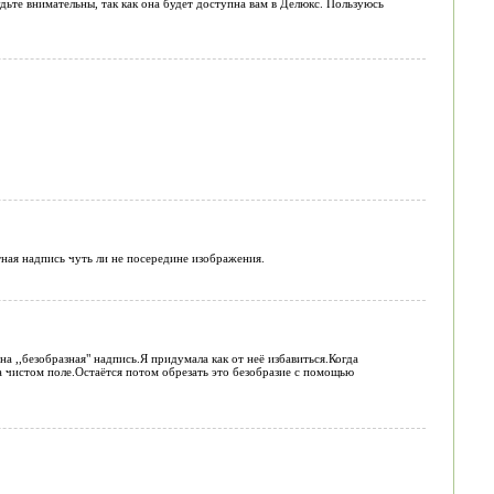
дьте внимательны, так как она будет доступна вам в Делюкс. Пользуюсь
тная надпись чуть ли не посередине изображения.
а ,,безобразная" надпись.Я придумала как от неё избавиться.Когда
а чистом поле.Остаётся потом обрезать это безобразие с помощью