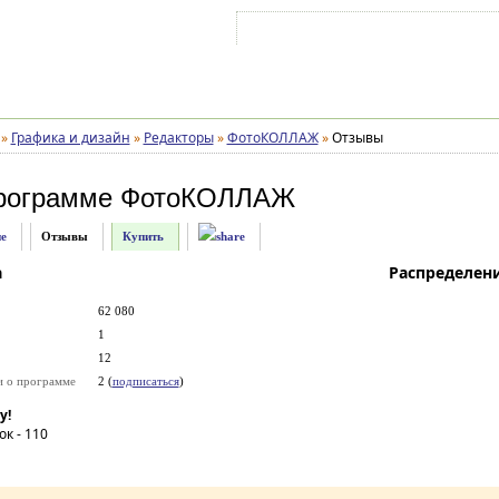
Войти на аккаунт
Зарегистрироваться
»
Графика и дизайн
»
Редакторы
»
ФотоКОЛЛАЖ
»
Отзывы
рограмме
ФотоКОЛЛАЖ
е
Отзывы
Купить
а
Распределен
62 080
1
12
и о программе
2 (
подписаться
)
у!
ок -
110