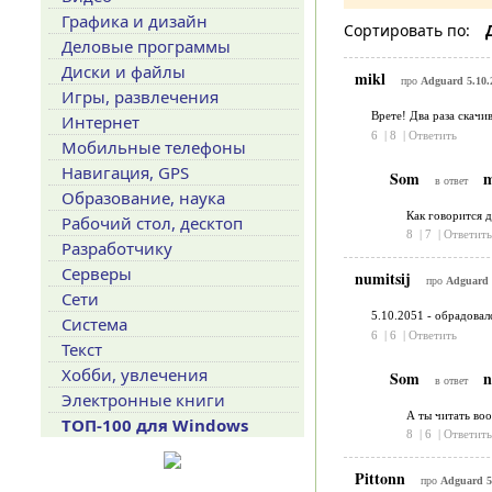
Графика и дизайн
Сортировать по:
Деловые программы
Диски и файлы
mikl
про
Adguard 5.10.
Игры, развлечения
Врете! Два раза скачив
Интернет
6
|
8
|
Ответить
Мобильные телефоны
Навигация, GPS
Som
m
в ответ
Образование, наука
Как говорится д
Рабочий стол, десктоп
8
|
7
|
Ответить
Разработчику
Серверы
numitsij
про
Adguard 
Сети
5.10.2051 - обрадовал
Система
6
|
6
|
Ответить
Текст
Хобби, увлечения
Som
n
в ответ
Электронные книги
А ты читать воо
ТОП-100 для Windows
8
|
6
|
Ответить
Pittonn
про
Adguard 5