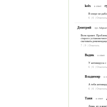
kolx
г
в ответ
В опере не рабо
6
|
6
|
Ответить
Дмитрий
про
Adguard
Всем привет. Проблема
старого установочного
скачивать.рекомендац
7
|
9
|
Ответить
Вадик
в ответ
У антивируса с
6
|
6
|
Ответить
Владимир
в о
А тебя антивиру
6
|
6
|
Ответить
Таня
в ответ
Дима, ну я коне