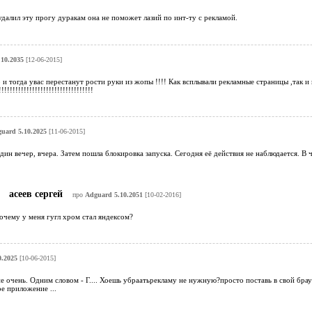
далил эту прогу дуракам она не поможет лазий по инт-ту с рекламой.
10.2035
[12-06-2015]
 и тогда увас перестанут рости руки из жопы !!!! Как всплывали рекламные страницы ,так и
!!!!!!!!!!!!!!!!!!!!!!!!!!!!!!!!!!
uard 5.10.2025
[11-06-2015]
ин вечер, вчера. Затем пошла блокировка запуска. Сегодня её действия не наблюдается. В 
асеев сергей
про
Adguard 5.10.2051
[10-02-2016]
очему у меня гугл хром стал яндексом?
0.2025
[10-06-2015]
не очень. Одним словом - Г.... Хоешь убраатьрекламу не нужную?просто поставь в свой брауз
е приложение ...