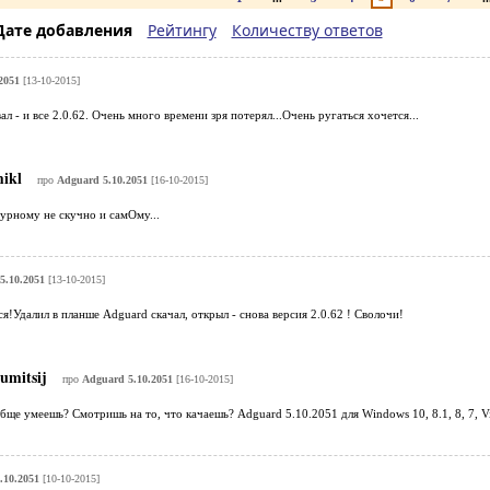
Дате добавления
Рейтингу
Количеству ответов
2051
[13-10-2015]
ал - и все 2.0.62. Очень много времени зря потерял...Очень ругаться хочется...
ikl
про
Adguard 5.10.2051
[16-10-2015]
урному не скучно и самОму...
5.10.2051
[13-10-2015]
ся!Удалил в планше Adguard скачал, открыл - снова версия 2.0.62 ! Сволочи!
umitsij
про
Adguard 5.10.2051
[16-10-2015]
бще умеешь? Смотришь на то, что качаешь? Adguard 5.10.2051 для Windows 10, 8.1, 8, 7, Vis
.10.2051
[10-10-2015]