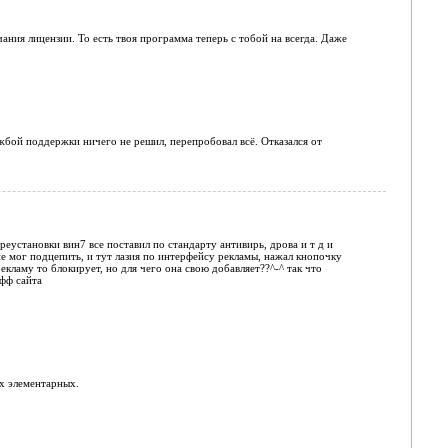
ания лицензии. То есть твоя программа теперь с тобой на всегда. Даже
ужбой поддержки ничего не решил, перепробовал всё. Отказался от
ереустановки вин7 все поставил по стандарту антивирь, дрова и т д и
 не мог подцепить, и тут лазия по интерфейсу рекламы, нажал кнопочку
 рекламу то блокирует, но для чего она свою добавляет??^-^ так что
офф сайта
ых элементарных.