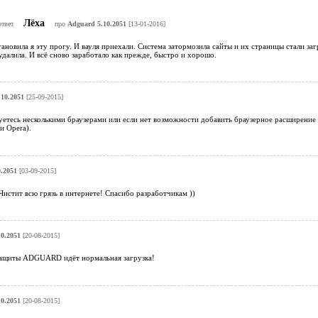
Лёха
ответ
про
Adguard 5.10.2051
[13-01-2016]
ановила я эту прогу. И вауля приехали. Система затормозила сайты и их страницы стали за
далила. И всё сново заработало как прежде, быстро и хорошо.
10.2051
[25-09-2015]
уетесь несколькими браузерами или если нет возможности добавить браузерное расширение 
 и Opera).
.2051
[03-09-2015]
истит всю грязь в интернете! Спасибо разработчикам ))
0.2051
[20-08-2015]
защиты ADGUARD идёт нормальная загрузка!
0.2051
[20-08-2015]