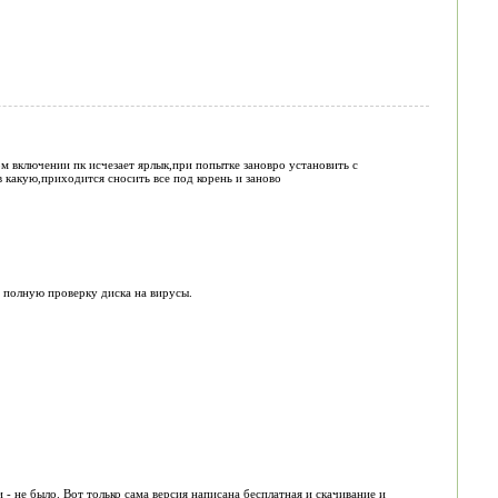
м включении пк исчезает ярлык,при попытке зановро установить с
в какую,приходится сносить все под корень и заново
 полную проверку диска на вирусы.
и - не было. Вот только сама версия написана бесплатная и скачивание и