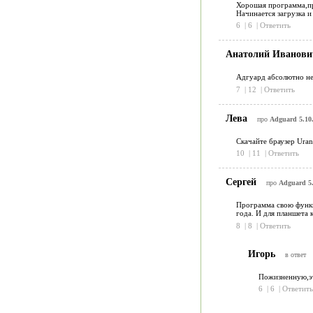
Хорошая программа,про
Начинается загрузка и
6
|
6
|
Ответить
Анатолий Иванов
Адгуард абсолютно не
7
|
12
|
Ответить
Лева
про
Adguard 5.10
Скачайте браузер Ura
10
|
11
|
Ответить
Сергей
про
Adguard 5.
Программа свою функци
года. И для планшета 
8
|
8
|
Ответить
Игорь
в ответ
Пожизненную,эт
6
|
6
|
Ответить