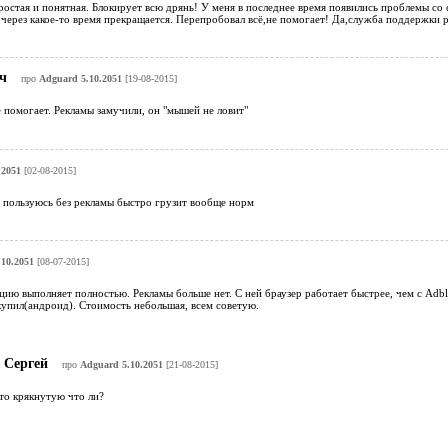
стая и понятная. Блокирует всю дрянь! У меня в последнее время появились проблемы со с
 через какое-то время прекращается. Перепробовал всё,не помогает! Да,служба поддержки р
ич
про
Adguard 5.10.2051
[19-08-2015]
 помогает. Рекламы замучили, он "мышей не ловит"
.2051
[02-08-2015]
n пользуюсь без рекламы быстро грузит вообще норм
10.2051
[08-07-2015]
ю выполняет полностью. Рекламы больше нет. С ней браузер работает быстрее, чем с Adbl
купил(андроид). Стоимость небольшая, всем советую.
Сергей
про
Adguard 5.10.2051
[21-08-2015]
о крякнутую что ли?