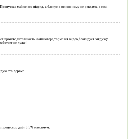
 Пропускає майже все підряд, а блокує в основоному не рекдамк, а самі
ет производительность компьютера,тормозит видео,блокирует загрузку
работает не хуже!
ендую это дерьмо
а процессор даёт 0,5% максимум.