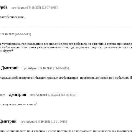
урба
про
Adguard 5.10.2051
[28-07-2015]
тает,бесполезная...
 5.10.2025
[05-06-2015]
-установил на год последнию версию,с неделю все работало на отлично а теперь при каждо
 файла выдает что прога уже установлена и таки да на диске с сидит но устанавливатся ни 
ии будут?
Дмитрий
про
Adguard 5.10.2051
[11-07-2015]
 повышенной эвристикой бывают ложные срабатывания -настроить действия при событиях.И
Дмитрий
твет
про
Adguard 5.10.2051
[12-08-2015]
с в кулачке что ли стоит?
Дмитрий
про
Adguard 5.10.2051
[12-11-2015]
чно не специалист, но я удалила и снова поставила её нормально, ни че такого как вы описал