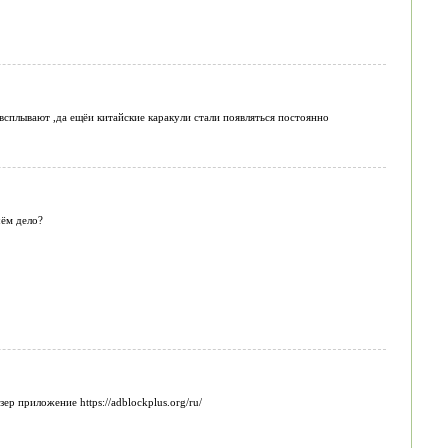
 всплывают ,да ещёи китайские каракули стали появляться постоянно
чём дело?
ер приложение https://adblockplus.org/ru/