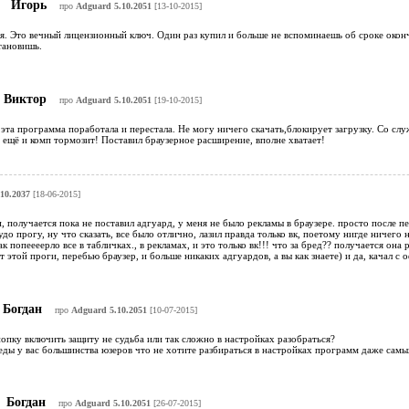
Игорь
про
Adguard 5.10.2051
[13-10-2015]
я. Это вечный лицензионный ключ. Один раз купил и больше не вспоминаешь об сроке оконч
тановишь.
Виктор
про
Adguard 5.10.2051
[19-10-2015]
 эта программа поработала и перестала. Не могу ничего скачать,блокирует загрузку. Со сл
ещё и комп тормозит! Поставил браузерное расширение, вполне хватает!
10.2037
[18-06-2015]
и, получается пока не поставил адгуард, у меня не было рекламы в браузере. просто после п
до прогу, ну что сказать, все было отлично, лазил правда только вк, поетому нигде ничего
к попеееерло все в табличках., в рекламах, и это только вк!!! что за бред?? получается она
 этой проги, перебью браузер, и больше никаких адгуардов, а вы как знаете) и да, качал с 
Богдан
про
Adguard 5.10.2051
[10-07-2015]
опку включить защиту не судьба или так сложно в настройках разобраться?
еды у вас большинства юзеров что не хотите разбираться в настройках программ даже сам
Богдан
про
Adguard 5.10.2051
[26-07-2015]