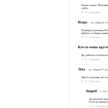
Повне гамно. Можливо 
сайти.
8
|
9
|
Ответить
Игорь
про
Adguard 5.1
Блокирует рекламу,бл
файлов. в общем оценк
6
|
6
|
Ответить
Кто-то очень крут
фу, работал а потом в
7
|
6
|
Ответить
Лёха
про
Adguard 5.10.
Прога хорошая, но сил
8
|
8
|
Ответить
Андрей
в ответ
Да неужели прав
Если на хваталс
7
|
7
|
Ответить