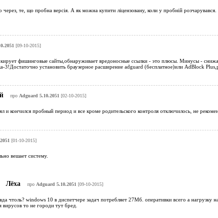
через, те, що пробна версія. А як можна купити ліцензовану, коли у пробній розчарувався.
0.2051
[09-10-2015]
окирует фишинговые сайты,обнаруживает вредоносные ссылки - это плюсы. Минусы - снижа
а-3!Достаточно установить браузерное расширение adguard (бесплатное)или AdBlock Plus,
ой
про
Adguard 5.10.2051
[02-10-2015]
зял и кончился пробный период и все кроме родительского контроля отключилось, не реком
2051
[01-10-2015]
ьно вешает систему.
Лёха
про
Adguard 5.10.2051
[09-10-2015]
да чтоль? windows 10 в диспетчере задач потребляет 27Мб. оперативки всего а нагрузку н
я вирусов то не городи тут бред.