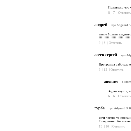
Правильно что у
8
|
7
|
Ответить
андрей
про
Adguard 5.
ешьте больше сладкого
!!!!!!!!!!!!!!!!!!!!!!!!!!!
9
|
8
|
Ответить
асеев сергей
про
Adg
Программа работала од
9
|
12
|
Ответить
аноним
в ответ
Здравствуйте, п
6
|
6
|
Ответить
гурба
про
Adguard 5.1
если честно то прога 
Совершенно бесплатно
13
|
10
|
Ответить