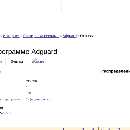
Войти на аккаунт
Зарегистрироваться
»
Интернет
»
Блокировка рекламы
»
Adguard
»
Отзывы
рограмме
Adguard
е
Отзывы
а
Распределен
395 398
3
518
и о программе
31 (
подписаться
)
у!
ок -
958
5
1
...
3
4
6
7
..