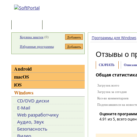
Программы
Статьи
Корзина закачек
(
0
)
Программы для Windows
Избранные программы
Отзывы о п
Категории
СКАЧАТЬ
Описани
Android
Общая статистик
macOS
iOS
Загрузок всего
Windows
Загрузок за сегодня
Кол-во комментариев
CD/DVD диски
Подписавшихся на новост
E-Mail
Оцените программ
Web разработчику
4.91
из 5, всего оцен
Аудио, Звук
Безопасность
Видео