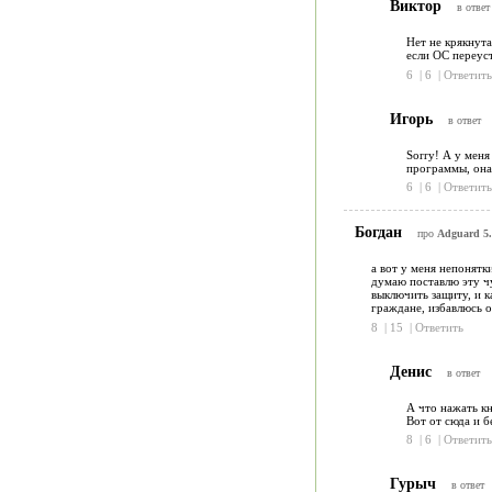
Виктор
в ответ
Нет не крякнута
если ОС переус
6
|
6
|
Ответить
Игорь
в ответ
Sorry! А у меня
программы, она 
6
|
6
|
Ответить
Богдан
про
Adguard 5.
а вот у меня непонятк
думаю поставлю эту чу
выключить защиту, и ка
граждане, избавлюсь от
8
|
15
|
Ответить
Денис
в ответ
А что нажать кн
Вот от сюда и б
8
|
6
|
Ответить
Гурыч
в ответ