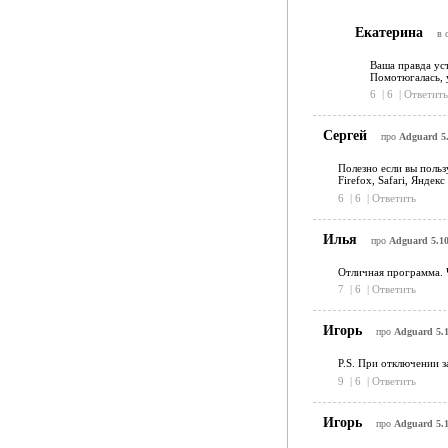
Екатерина
в 
Ваша правда уст
Помотюгалась, у
6
|
6
|
Ответить
Сергей
про
Adguard 5.
Полезно если вы польз
Firefox, Safari, Яндекс
6
|
6
|
Ответить
Илья
про
Adguard 5.10
Отличная программа. Ч
7
|
6
|
Ответить
Игорь
про
Adguard 5.1
P.S. При отключении 
9
|
6
|
Ответить
Игорь
про
Adguard 5.1