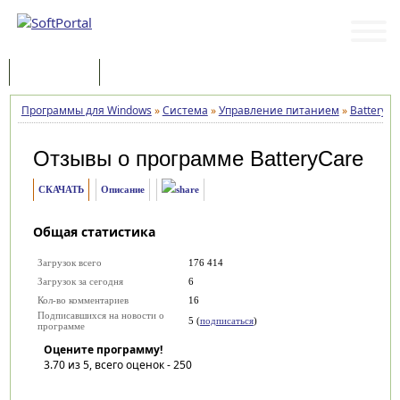
Программы
Статьи
Программы для Windows
»
Система
»
Управление питанием
»
BatteryCa
Отзывы о программе
BatteryCare
СКАЧАТЬ
Описание
Общая статистика
Загрузок всего
176 414
Загрузок за сегодня
6
Кол-во комментариев
16
Подписавшихся на новости о
5 (
подписаться
)
программе
Оцените программу!
3.70
из 5, всего оценок -
250