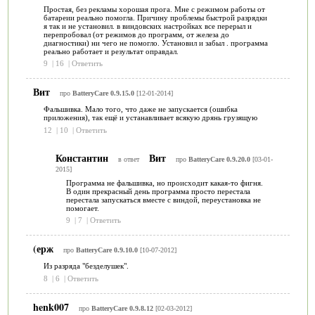
Простая, без рекламы хорошая прога. Мне с режимом работы от
батареии реально помогла. Причину проблемы быстрой разрядки
я так и не установил. в виндовских настройках все перерыл и
перепробовал (от режимов до программ, от железа до
диагностики) ни чего не помогло. Установил и забыл . программа
реально работает и результат оправдал.
9
|
16
|
Ответить
Вит
про
BatteryCare 0.9.15.0
[12-01-2014]
Фальшивка. Мало того, что даже не запускается (ошибка
приложения), так ещё и устанавливает всякую дрянь грузящую
12
|
10
|
Ответить
Константин
Вит
в ответ
про
BatteryCare 0.9.20.0
[03-01-
2015]
Программа не фальшивка, но происходит какая-то фигня.
В один прекрасный день программа просто перестала
перестала запускаться вместе с виндой, переустановка не
помогает.
9
|
7
|
Ответить
(ерж
про
BatteryCare 0.9.10.0
[10-07-2012]
Из разряда "безделушек".
8
|
6
|
Ответить
henk007
про
BatteryCare 0.9.8.12
[02-03-2012]