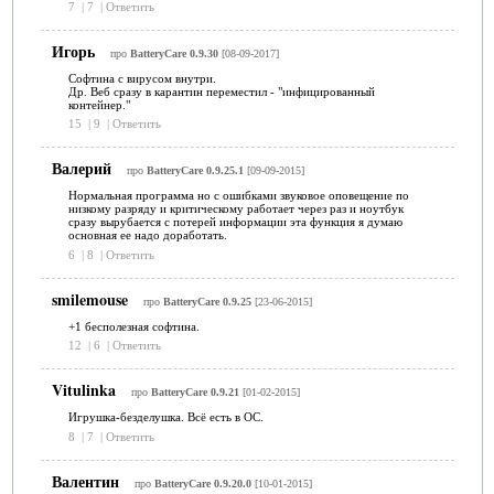
7
|
7
|
Ответить
Игорь
про
BatteryCare 0.9.30
[08-09-2017]
Софтина с вирусом внутри.
Др. Веб сразу в карантин переместил - "инфицированный
контейнер."
15
|
9
|
Ответить
Валерий
про
BatteryCare 0.9.25.1
[09-09-2015]
Нормальная программа но с ошибками звуковое оповещение по
низкому разряду и критическому работает через раз и ноутбук
сразу вырубается с потерей информации эта функция я думаю
основная ее надо доработать.
6
|
8
|
Ответить
smilemouse
про
BatteryCare 0.9.25
[23-06-2015]
+1 бесполезная софтина.
12
|
6
|
Ответить
Vitulinka
про
BatteryCare 0.9.21
[01-02-2015]
Игрушка-безделушка. Всё есть в ОС.
8
|
7
|
Ответить
Валентин
про
BatteryCare 0.9.20.0
[10-01-2015]