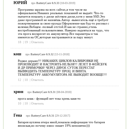
ЮРИЙ
про
BatteryCare 0.9.33
[18-03-2019]
Программа заразна на всех сайтах,в том числе на
официальном.Никаких реальных показаний не выдаёт. Что-то
пытается показать о диске жёстком диске,хотя у меня SSD.Это
даже программой не назовёшь.Автор -вымогатель ещё и требует
пожертвования за свою ерунду.Оформление-как буд-то рисовал с
коленки.Вобщем -полный отстой.И как не странно,очень
востребованный пользователями. Наверно надеяться на чудо, что
эта прога воскресит их аккумулятор.Все параметры и так
имеются на ОС,которые настраиваются за пару минут.
18
|
19
|
Ответить
кош
про
BatteryCare 0.9.32
[13-11-2018]
Редкое дерьмо!!! НИКАКИХ ЦИКЛОВ КАЛИБРОВКИ НЕ
ПРОИЗВОДИТ И НАСТРОИТЬ НЕЛЬЗЯ!!! ЛЕЗЕТ В ФЕЙСБУК
И ДР ПРИМОЧКИ! ЧЕРЕЗ ДВУОЕ СУТОК ПЕРЕСТАТ
ВЫВВОДИТЬ ТЕМПЕРАТУРУ ПРОЦ. И ВИНТА.
ТЕМПЕРАТУРУ АККУМУЛЯТОРА НЕ ВЫВОДИТ ВООБЩЕ!!!
12
|
10
|
Ответить
хрюн
про
BatteryCare 0.9.31
[08-04-2018]
прога шлак - функций нет тока хрень какя-то
10
|
10
|
Ответить
Гена
про
BatteryCare 0.9.31
[29-12-2017]
Батарея куплена вчера мной,показала инфориация что батарея
японская,но почему износ пишет 19% непонятно)))