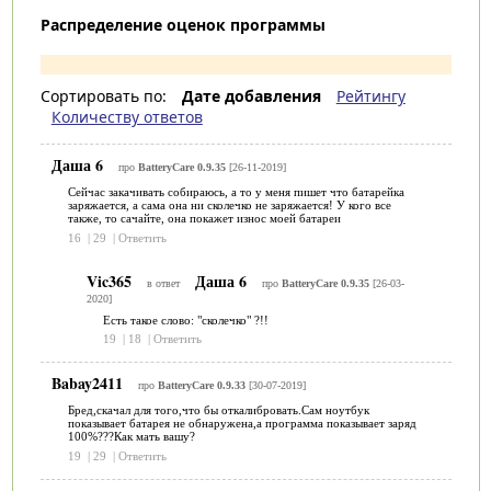
Распределение оценок программы
Сортировать по:
Дате добавления
Рейтингу
Количеству ответов
Даша 6
про
BatteryCare 0.9.35
[26-11-2019]
Сейчас закачивать собираюсь, а то у меня пишет что батарейка
заряжается, а сама она ни сколечко не заряжается! У кого все
также, то сачайте, она покажет износ моей батареи
16
|
29
|
Ответить
Vic365
Даша 6
в ответ
про
BatteryCare 0.9.35
[26-03-
2020]
Есть такое слово: "сколечко" ?!!
19
|
18
|
Ответить
Babay2411
про
BatteryCare 0.9.33
[30-07-2019]
Бред,скачал для того,что бы откалибровать.Сам ноутбук
показывает батарея не обнаружена,а программа показывает заряд
100%???Как мать вашу?
19
|
29
|
Ответить