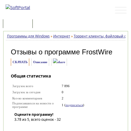
Программы
Статьи
Программы для Windows
»
Интернет
»
Торрент клиенты, файловый об
Отзывы о программе
FrostWire
СКАЧАТЬ
Описание
Общая статистика
Загрузок всего
7 896
Загрузок за сегодня
0
Кол-во комментариев
2
Подписавшихся на новости о
1 (
подписаться
)
программе
Оцените программу!
3.78
из 5, всего оценок -
32