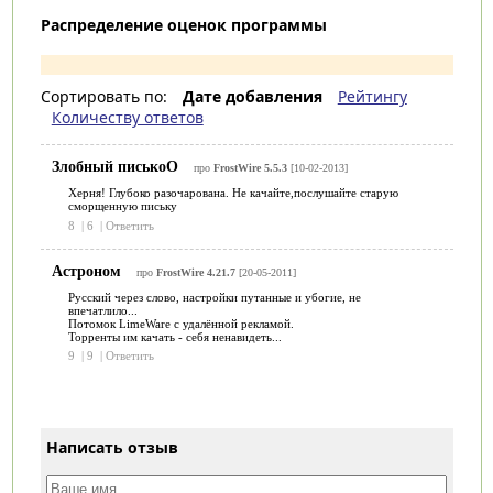
Распределение оценок программы
Сортировать по:
Дате добавления
Рейтингу
Количеству ответов
Злобный писькоО
про
FrostWire 5.5.3
[10-02-2013]
Херня! Глубоко разочарована. Не качайте,послушайте старую
сморщенную письку
8
|
6
|
Ответить
Астроном
про
FrostWire 4.21.7
[20-05-2011]
Русский через слово, настройки путанные и убогие, не
впечатлило...
Потомок LimeWare с удалённой рекламой.
Торренты им качать - себя ненавидеть...
9
|
9
|
Ответить
Написать отзыв