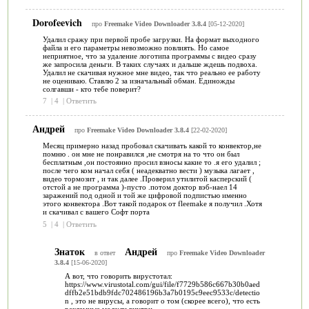
Dorofeevich
про
Freemake Video Downloader 3.8.4
[05-12-2020]
Удалил сражу при первой пробе загрузки. На формат выходного
файла и его параметры невозможно повлиять. Но самое
неприятное, что за удаление логотипа программы с видео сразу
же запросила деньги. В таких случаях и дальше ждешь подвоха.
Удалил не скачивая нужное мне видео, так что реально ее работу
не оцениваю. Ставлю 2 за изначальный обман. Единожды
солгавши - кто тебе поверит?
7
|
4
|
Ответить
Андрей
про
Freemake Video Downloader 3.8.4
[22-02-2020]
Месяц примерно назад пробовал скачивать какой то конвектор,не
помню . он мне не понравился ,не смотря на то что он был
бесплатным ,он постоянно просил взносы какие то .я его удалил ;
после чего ком начал себя ( неадекватно вести ) музыка лагает ,
видео тормозит , и так далее .Проверил утилитой касперский (
отстой а не программа )-пусто .потом доктор вэб-наел 14
заражений под одной и той же цифровой подпистью именно
этого конвектора .Вот такой подарок от fleemake я получил .Хотя
и скачивал с вашего Софт порта
5
|
4
|
Ответить
Знаток
Андрей
в ответ
про
Freemake Video Downloader
3.8.4
[15-06-2020]
А вот, что говорить вирустотал:
https://www.virustotal.com/gui/file/f7729b586c667b30b0aed
dffb2e51bdb9fdc702486196b3a7b0195c9eec9533c/detectio
n , это не вирусы, а говорит о том (скорее всего), что есть
рекламные модули внутри.