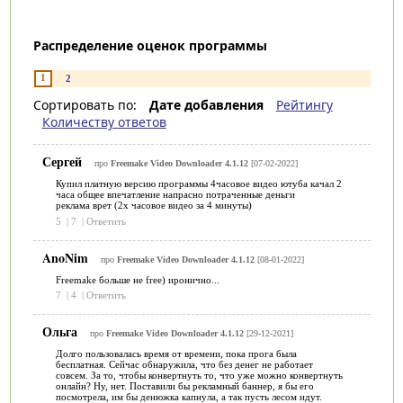
Распределение оценок программы
1
2
Сортировать по:
Дате добавления
Рейтингу
Количеству ответов
Сергей
про
Freemake Video Downloader 4.1.12
[07-02-2022]
Купил платную версию программы 4часовое видео ютуба качал 2
часа общее впечатление напрасно потраченные деньги
реклама врет (2х часовое видео за 4 минуты)
5
|
7
|
Ответить
AnoNim
про
Freemake Video Downloader 4.1.12
[08-01-2022]
Freemake больше не free) иронично...
7
|
4
|
Ответить
Ольга
про
Freemake Video Downloader 4.1.12
[29-12-2021]
Долго пользовалась время от времени, пока прога была
бесплатная. Сейчас обнаружила, что без денег не работает
совсем. За то, чтобы конвертнуть то, что уже можно конвертнуть
онлайн? Ну, нет. Поставили бы рекламный баннер, я бы его
посмотрела, им бы денюжка капнула, а так пусть лесом идут.