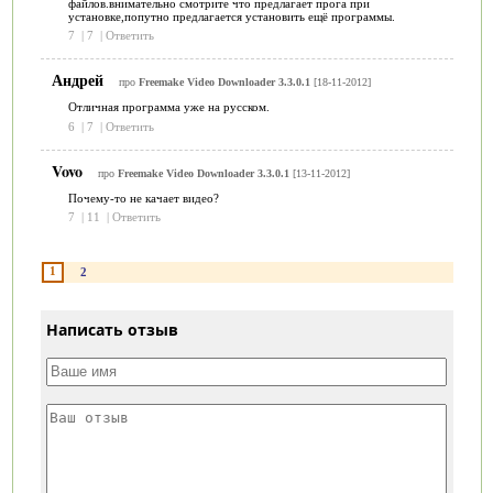
файлов.внимательно смотрите что предлагает прога при
установке,попутно предлагается установить ещё программы.
7
|
7
|
Ответить
Андрей
про
Freemake Video Downloader 3.3.0.1
[18-11-2012]
Отличная программа уже на русском.
6
|
7
|
Ответить
Vovo
про
Freemake Video Downloader 3.3.0.1
[13-11-2012]
Почему-то не качает видео?
7
|
11
|
Ответить
1
2
Написать отзыв