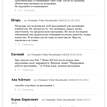
Дополнительно устанавливает свой софт. После ее удаления,
обязательна проверка на ад/малварь.
Не вздумайте устанавливать!
6
|
11
|
Ответить
Игорь
про
Freemake Video Downloader 3.8.0.15
[25-08-2016]
Несколько лет пользовался этой программой для скачивания
плейлистов. Не смотря на то, что антивирус рыдал, молил
уничтожить эту вредоносную программу. Но после последних
обновлений она практически отказывается качать пакетом, только
поштучно. В лучшем случае один из пяти-шести. Короче,
перевелась на говно.
7
|
7
|
Ответить
Евгений
про
Freemake Video Downloader 3.8.0.8
[29-05-2016]
При запуске под Win 7 Home (64 bit) после показа окна
программы сразу закрывается. Виндовс пишет "Прекращена
работа программы..." (( Очень жаль, нужная программа.
6
|
7
|
Ответить
Ana Schwarz
про
Freemake Video Downloader 3.8.0.8
[09-05-2016]
спасибо огромное за программу (:
6
|
6
|
Ответить
Бурик Борисович
про
Freemake Video Downloader 3.8.0.1
[26-12-
2015]