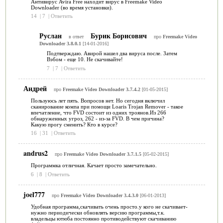
Антивирус Avira Free находит вирус в Freemake Video
Downloader (во время установки).
14
|
7
|
Ответить
Руслан
Бурик Борисович
в ответ
про
Freemake Video
Downloader 3.8.0.1
[14-01-2016]
Подтверждаю. Авирой нашел два вируса после. Затем
Вэбом - еще 10. Не скачивайте!
7
|
7
|
Ответить
Андрей
про
Freemake Video Downloader 3.7.4.2
[01-05-2015]
Пользуюсь лет пять. Вопросов нет. Но сегодня включил
сканирование компа при помощи Loaris Trojan Remover - такое
впечатление, что FVD состоит из одних троянов.Из 266
обнаруженных угроз, 262 - из-за FVD. В чем причина?
Какую прогу сменить? Кто в курсе?
16
|
31
|
Ответить
andrus2
про
Freemake Video Downloader 3.7.1.5
[05-02-2015]
Программка отличная. Качает просто замечательно.
6
|
8
|
Ответить
joel777
про
Freemake Video Downloader 3.4.3.0
[06-01-2013]
Удобная программа,скачивать очень просто.у кого не скачивает-
нужно периодически обновлять версию программы,т.к.
владельцы ютюба постоянно противодействуют скачиванию