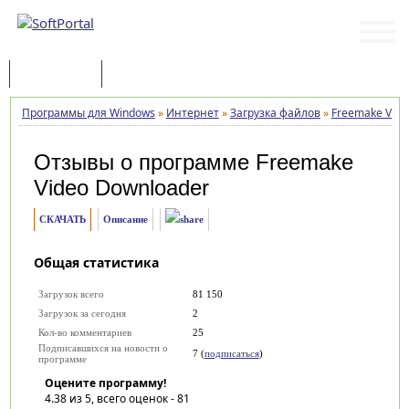
Программы
Статьи
Программы для Windows
»
Интернет
»
Загрузка файлов
»
Freemake Vide
Отзывы о программе
Freemake
Video Downloader
СКАЧАТЬ
Описание
Общая статистика
Загрузок всего
81 150
Загрузок за сегодня
2
Кол-во комментариев
25
Подписавшихся на новости о
7 (
подписаться
)
программе
Оцените программу!
4.38
из 5, всего оценок -
81