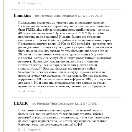
6
|
7
|
Ответить
timmkins
про
Freemake Video Downloader 4.1.12
[12-06-2021]
Приложение скатилось до унылого дна в последних версиях.
Начинал пользоваться с первых версий, когда она действительно
была FREEmakу, сейчас сплошные попрошайничества - купи за
40 долларов, не хочешь? Ну а со скидкой 75%?! Ну хотя бы
подписочку на год купишь? И ладно бы просто медленно
скачивала с того же Youtube и добавляла логотипы и вотермарки.
Поставил на закачку ролик 1080p на 600 мегабайт - ругается, что
ролик длиннее 3 минут - купи подписку (хрен тебе!), но так уж и
быть можешь скачать сколько-то там больших видосиков (то ли
20, то ли 50 - не помню уже), качал долго - минут 5 (режет
скорость), потом ещё минут 20 конвертировал (читай накладывал
рекламу). На выходе получил ролик весом в 2 с лишним
гигабайта весом! Вы не охренели ли там у себя в своей
говноконторке?! Взял скрипты для скачивания с сайта
Savefromnet - скачал менее чем за минуту. Я даже сначала не
поверил, думал что скачалось не полностью. Но нет, скачалось
корректно - 600 с лишним мегабайт в формате 1080p со звуковой
дорожкой. Ну и нахрена, спрашивается, это дерьмо за деньги
нужно, если то же самое бесплатно, силами самого браузера?!
5
|
4
|
Ответить
LEXER
про
Freemake Video Downloader 4.1.12
[17-03-2021]
Программа скатилась в полное дерьмо! Бесплатной версии
больше нет, точнее осталась только недопрограмма забитая
рекламой и вымогательством, скатились до того что размещают
на весь экран надпись типа, не хотите эту надпись, заплатите!
Категорически не рекомендую данный софт!
5
|
4
|
Ответить