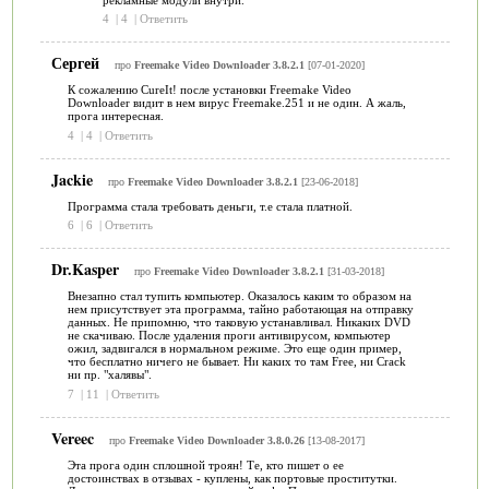
4
|
4
|
Ответить
Сергей
про
Freemake Video Downloader 3.8.2.1
[07-01-2020]
К сожалению CureIt! после установки Freemake Video
Downloader видит в нем вирус Freemake.251 и не один. А жаль,
прога интересная.
4
|
4
|
Ответить
Jackie
про
Freemake Video Downloader 3.8.2.1
[23-06-2018]
Программа стала требовать деньги, т.е стала платной.
6
|
6
|
Ответить
Dr.Kasper
про
Freemake Video Downloader 3.8.2.1
[31-03-2018]
Внезапно стал тупить компьютер. Оказалось каким то образом на
нем присутствует эта программа, тайно работающая на отправку
данных. Не припомню, что таковую устанавливал. Никаких DVD
не скачиваю. После удаления проги антивирусом, компьютер
ожил, задвигался в нормальном режиме. Это еще один пример,
что бесплатно ничего не бывает. Ни каких то там Free, ни Crack
ни пр. "халявы".
7
|
11
|
Ответить
Vereec
про
Freemake Video Downloader 3.8.0.26
[13-08-2017]
Эта прога один сплошной троян! Те, кто пишет о ее
достоинствах в отзывах - куплены, как портовые проститутки.