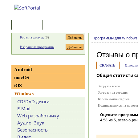
Программы
Статьи
Корзина закачек
(
0
)
Программы для Windows
Избранные программы
Отзывы о п
Категории
СКАЧАТЬ
Описани
Android
Общая статистик
macOS
iOS
Загрузок всего
Windows
Загрузок за сегодня
Кол-во комментариев
CD/DVD диски
Подписавшихся на новост
E-Mail
Оцените программ
Web разработчику
4.58
из 5, всего оцен
Аудио, Звук
Безопасность
Видео