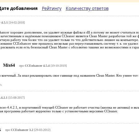
Дате добавления
Рейтингу
Количеству ответов
4.5.1
[14-02-2018]
ancer хорошее дополнение, он удаляет нужные файлы и dll а потому не может считаться п
 качественным и надёжным помошником CCleaner является Clean Master разработан той же 
ечную работу тем более что он удаляет только то что действительно лишнее на компьютере
зовании CCEnhancer мне пришлось несколько раз переустанавливать систему т. к. он удалил 
м рисковать если есть безопасный Clean Master с обсолютно такими же возможностями и гар
Mix64
про
CCEnhancer 4.5.4
[19-10-2019]
 конченый..За ипал рекламировать свое гавнище под названием Clean Master. Кто умнее тот
ь
4.2.1
[15-08-2017]
cer-4.4.2.1, в портативной текущей CCleaner не работает очистка (кнопка не активна) и вк
ная программа работает корректно только с установочными версиями CCleaner.
к
про
CCEnhancer 3.2
[29-03-2012]