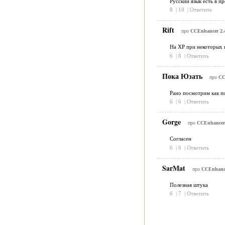
Русский язык есть в п
8
|
10
|
Ответить
Rift
про
CCEnhancer 2.
На XP при некоторых н
6
|
8
|
Ответить
Пока Юзать
про
CC
Рано посмотрим как п
6
|
6
|
Ответить
Gorge
про
CCEnhancer
Согласен
6
|
6
|
Ответить
SarMat
про
CCEnhance
Полезная штука
6
|
7
|
Ответить