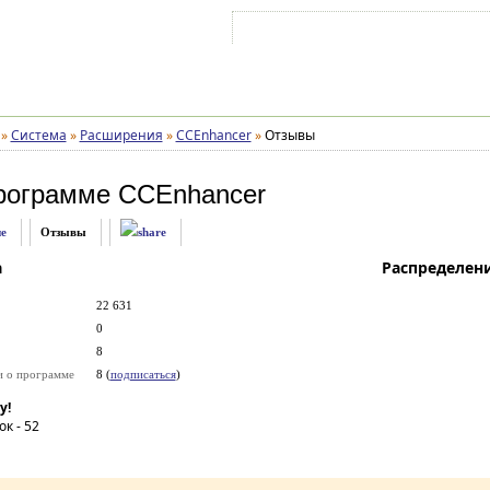
Войти на аккаунт
Зарегистрироваться
»
Система
»
Расширения
»
CCEnhancer
»
Отзывы
рограмме
CCEnhancer
е
Отзывы
а
Распределен
22 631
0
8
и о программе
8 (
подписаться
)
у!
ок -
52