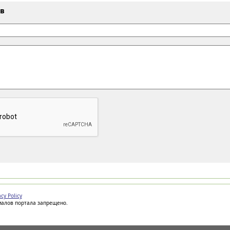
ыв
acy Policy
иалов портала запрещено.