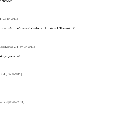
рограмме.
4
[22-10-2011]
астройках убивает Windows Update и UTorrent 3.0.
Enhancer 2.4
[30-09-2011]
ойдет дальше!
 2.4
[03-08-2011]
r 2.4
[07-07-2011]