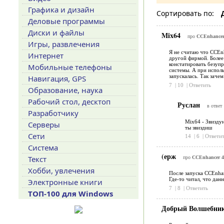
Графика и дизайн
Сортировать по:
Деловые программы
Диски и файлы
Mix64
про
CCEnhancer 
Игры, развлечения
Я не считаю что CCEnh
Интернет
другой фирмой. Более
констатировать безупр
Мобильные телефоны
системы. А при исполь
запускалась. Так заче
Навигация, GPS
7
|
10
|
Ответить
Образование, наука
Рабочий стол, десктоп
Руслан
в ответ
Разработчику
Mix64 - Звиздун
Серверы
ты звиздиш
Сети
14
|
6
|
Ответит
Система
(ерж
Текст
про
CCEnhancer 4.
Хобби, увлечения
После запуска CCEnhan
Где-то читал, что дан
Электронные книги
7
|
8
|
Ответить
ТОП-100 для Windows
Добрый Волшебни