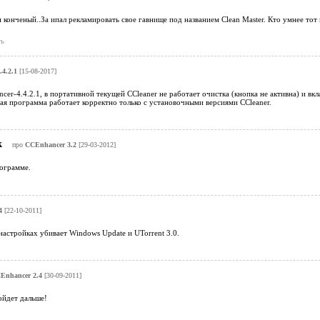
 конченый..За ипал рекламировать свое гавнище под названием Clean Master. Кто умнее тот
ь
4.2.1
[15-08-2017]
cer-4.4.2.1, в портативной текущей CCleaner не работает очистка (кнопка не активна) и вк
ная программа работает корректно только с установочными версиями CCleaner.
к
про
CCEnhancer 3.2
[29-03-2012]
рограмме.
4
[22-10-2011]
астройках убивает Windows Update и UTorrent 3.0.
Enhancer 2.4
[30-09-2011]
ойдет дальше!