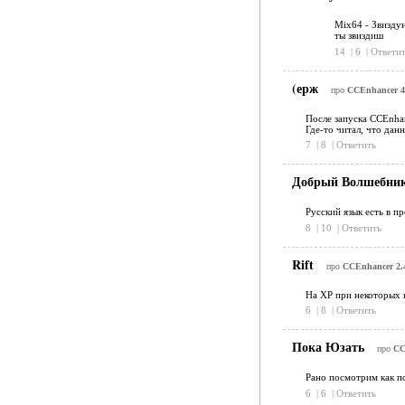
Mix64 - Звиздун
ты звиздиш
14
|
6
|
Ответит
(ерж
про
CCEnhancer 4.
После запуска CCEnhan
Где-то читал, что дан
7
|
8
|
Ответить
Добрый Волшебни
Русский язык есть в п
8
|
10
|
Ответить
Rift
про
CCEnhancer 2.
На XP при некоторых н
6
|
8
|
Ответить
Пока Юзать
про
CC
Рано посмотрим как п
6
|
6
|
Ответить