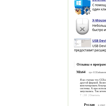
С помощ
один кли
X-Mouse 
Небольш
быстро и
USB Devi
USB Devi
предоставит расшир
Отзывы о програм
Mix64
про
CCEnhancer 
Я не считаю что CCEnh
другой фирмой. Более
констатировать безупр
системы. А при исполь
запускалась. Так заче
7
|
10
|
Ответить
Руслан
в ответ