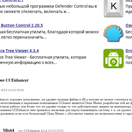
ью небольшой программки Defender Control вы в
Пр
к сможете отключать, включать и...
иде
Button Control 2.20.5
Ope
ая бесплатная утилита, благодаря которой можно
Бес
 легко переназначить...
по
ce Tree Viewer 4.3.4
Dro
ce Tree Viewer - бесплатная утилита, которая
Про
енную информацию о всех...
поз
ме CCEnhancer
4.5.1
[14-02-2018]
ancer хорошее дополнение, он удаляет нужные файлы и dll а потому не может считаться п
 качественным и надёжным помошником CCleaner является Clean Master разработан той же 
ечную работу тем более что он удаляет только то что действительно лишнее на компьютере
зовании CCEnhancer мне пришлось несколько раз переустанавливать систему т. к. он удалил 
м рисковать если есть безопасный Clean Master с обсолютно такими же возможностями и гар
Mix64
про
CCEnhancer 4.5.4
[19-10-2019]