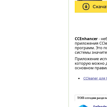
CCEnhancer
- не
приложения CCle
программ. Это п
системы значите
Приложение испол
которую можно д
основном правил
CCleaner для
ТОП-сегодня раздел
Defender