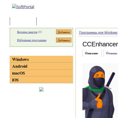
Программы
Статьи
Корзина закачек
(
0
)
Программы для Windows
Избранные программы
CCEnhancer
Категории
Описание
Отзывы
Windows
Android
macOS
iOS