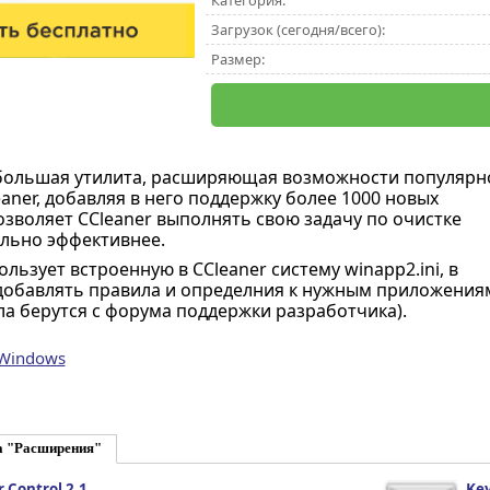
Категория:
Загрузок (сегодня/всего):
Размер:
большая утилита, расширяющая возможности популярн
aner, добавляя в него поддержку более 1000 новых
озволяет CCleaner выполнять свою задачу по очистке
льно эффективнее.
ьзует встроенную в CCleaner систему winapp2.ini, в
обавлять правила и определния к нужным приложениям
а берутся с форума поддержки разработчика).
 Windows
а "Расширения"
 Control 2.1
Key