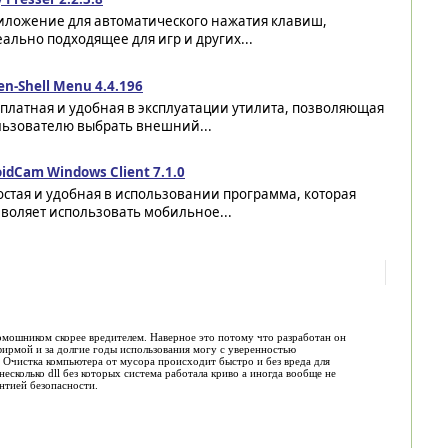
иложение для автоматического нажатия клавиш,
ально подходящее для игр и других...
n-Shell Menu 4.4.196
платная и удобная в эксплуатации утилита, позволяющая
льзователю выбрать внешний...
idCam Windows Client 7.1.0
стая и удобная в использовании программа, которая
воляет использовать мобильное...
омошником скорее вредителем. Наверное это потому что разработан он
фирмой и за долгие годы использования могу с уверенностью
. Очистка компьютера от мусора происходит быстро и без вреда для
несколько dll без которых система работала криво а иногда вообще не
антией безопасности.