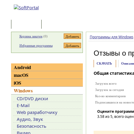
Программы
Статьи
Корзина закачек
(
0
)
Программы для Windows
Избранные программы
Отзывы о п
Категории
СКАЧАТЬ
Описани
Android
Общая статистик
macOS
iOS
Загрузок всего
Windows
Загрузок за сегодня
Кол-во комментариев
CD/DVD диски
Подписавшихся на новост
E-Mail
Оцените программ
Web разработчику
3.58
из 5, всего оцен
Аудио, Звук
Безопасность
Видео