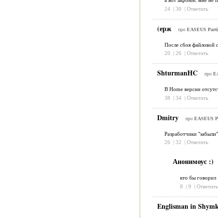
а вот акронис мне не 
24
|
30
|
Ответить
(ерж
про
EASEUS Partit
После сбоя файловой с
20
|
26
|
Ответить
ShturmanHC
про
EA
В Home версии отсутст
38
|
34
|
Ответить
Dmitry
про
EASEUS Par
Разработчики "забыли"
26
|
32
|
Ответить
Анонимоус :)
кто бы говорил 
8
|
9
|
Ответить
Englisman in Shym