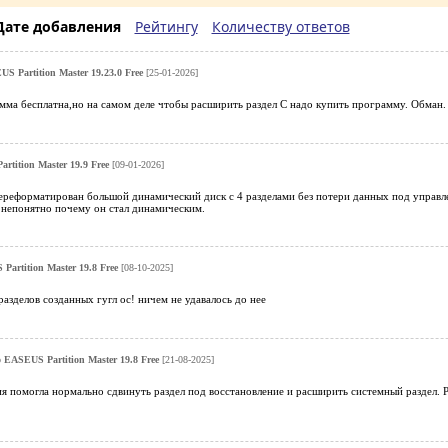
Дате добавления
Рейтингу
Количеству ответов
S Partition Master 19.23.0 Free
[25-01-2026]
мма бесплатна,но на самом деле чтобы расширить раздел С надо купить программу. Обман.
rtition Master 19.9 Free
[09-01-2026]
переформатирован большой динамический диск с 4 разделами без потери данных под управл
 непонятно почему он стал динамическим.
Partition Master 19.8 Free
[08-10-2025]
разделов созданных гугл ос! ничем не удавалось до нее
о
EASEUS Partition Master 19.8 Free
[21-08-2025]
я помогла нормально сдвинуть раздел под восстановление и расширить системный раздел. 