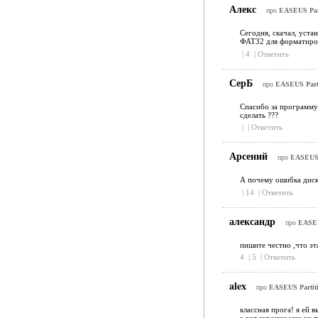
Алекс
про
EASEUS Part
Сегодня, скачал, уст
ФАТ32 для форматирова
|
4
|
Ответить
СерБ
про
EASEUS Parti
Спасибо за программу.
сделать ???
|
|
Ответить
Арсений
про
EASEUS P
А почему ошибка диск
|
14
|
Ответить
александр
про
EASEUS
пишите честно ,что эт
4
|
5
|
Ответить
alex
про
EASEUS Partiti
классная прога! я ей 