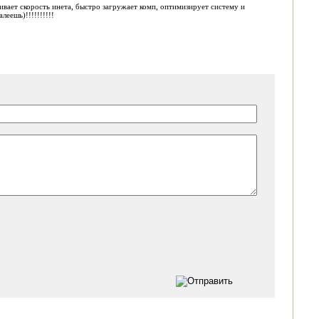
ивает скорость инета, быстро загружает комп, оптимизирует систему и
еешь)!!!!!!!!!!