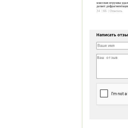
классная игрушка удал
делает дефрагментацию
34
|
66
|
Ответить
Написать отз