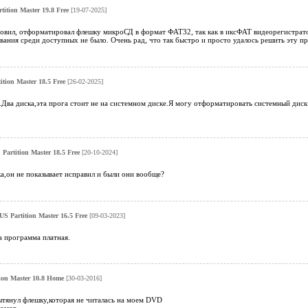
ition Master 19.8 Free
[19-07-2025]
ановил, отформатировал флешку микроСД в формат ФАТ32, так как в иксФАТ видеорегистрат
ния среди доступных не было. Очень рад, что так быстро и просто удалось решить эту пр
tion Master 18.5 Free
[26-02-2025]
Два диска,эта прога стоит не на системном диске.Я могу отформатировать системный диск 
artition Master 18.5 Free
[20-10-2024]
а,он не показывает исправил и были они вообще?
 Partition Master 16.5 Free
[09-03-2023]
а программа платная.
on Master 10.8 Home
[30-03-2016]
вытянул флешку,которая не читалась на моем DVD