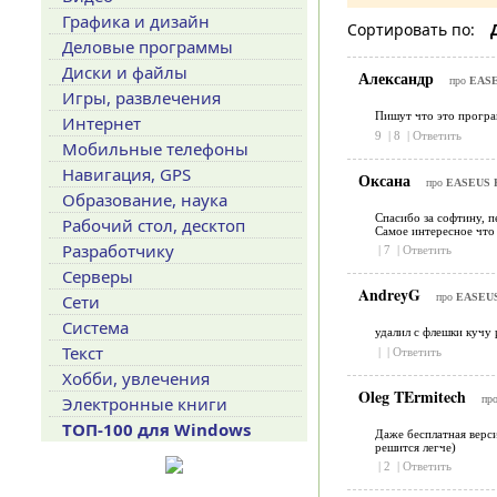
Графика и дизайн
Сортировать по:
Деловые программы
Диски и файлы
Александр
про
EASEU
Игры, развлечения
Пишут что это програ
Интернет
9
|
8
|
Ответить
Мобильные телефоны
Навигация, GPS
Оксана
про
EASEUS Pa
Образование, наука
Спасибо за софтину, 
Рабочий стол, десктоп
Самое интересное что
Разработчику
|
7
|
Ответить
Серверы
AndreyG
Сети
про
EASEUS 
Система
удалил с флешки кучу 
Текст
|
|
Ответить
Хобби, увлечения
Oleg TErmitech
пр
Электронные книги
ТОП-100 для Windows
Даже бесплатная верси
решится легче)
|
2
|
Ответить