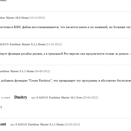
помог
ion Master 10.8 Home
[14-12-2015]
истемы в RAW, файлы восстанавливаются, что касается папок и их названий, но большая ч
SEUS Partition Master 9.2.2 Home
[11-10-2013]
вует функция ресайза дисков, а в триальной Pro-версии она предлагается только за деньги. 
tition Master 9.1.1 Home
[04-08-2012]
 добавить функцию "Create Partition", что превращает эту программу в абсолютно бесполезн
Dmitry
в ответ
про
EASEUS Partition Master 16.5 Free
[29-04-2022]
:)
kent
про
EASEUS Partition Master 9.1.1 Home
[23-03-2012]