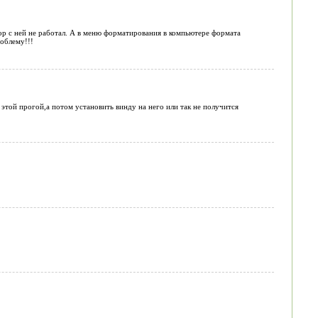
ор с ней не работал. А в меню форматирования в компьютере формата
облему!!!
этой прогой,а потом установить винду на него или так не получится