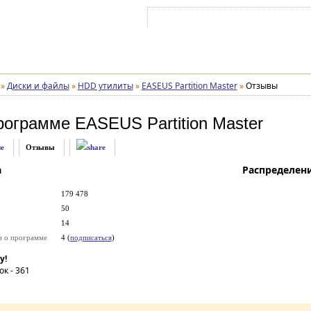
Войти на аккаунт
Зарегистрироваться
»
Диски и файлы
»
HDD утилиты
»
EASEUS Partition Master
»
Отзывы
рограмме
EASEUS Partition Master
е
Отзывы
а
Распределен
179 478
50
14
и о программе
4 (
подписаться
)
у!
ок -
361