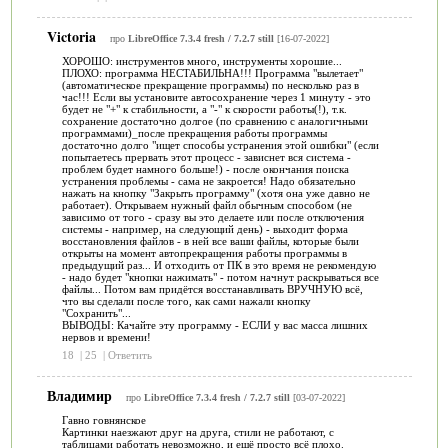
Victoria
про
LibreOffice 7.3.4 fresh / 7.2.7 still
[16-07-2022]
ХОРОШО: инструментов много, инструменты хорошие...
ПЛОХО: программа НЕСТАБИЛЬНА!!! Программа "вылетает"
(автоматическое прекращение программы) по несколько раз в
час!!! Если вы установите автосохранение через 1 минуту - это
будет не "+" к стабильности, а "-" к скорости работы(!), т.к.
сохранение достаточно долгое (по сравнению с аналогичными
программами)_после прекращения работы программы
достаточно долго "ищет способы устранения этой ошибки" (если
попытаетесь прервать этот процесс - зависнет вся система -
проблем будет намного больше!) - после окончания поиска
устранения проблемы - сама не закроется! Надо обязательно
нажать на кнопку "Закрыть программу" (хотя она уже давно не
работает). Открываем нужный файл обычным способом (не
зависимо от того - сразу вы это делаете или после отключения
системы - например, на следующий день) - выходит форма
восстановления файлов - в ней все ваши файлы, которые были
открыты на момент автопрекращения работы программы в
предыдущий раз... И отходить от ПК в это время не рекомендую
- надо будет "кнопки нажимать" - потом начнут раскрываться все
файлы... Потом вам придётся восстанавливать ВРУЧНУЮ всё,
что вы сделали после того, как сами нажали кнопку
"Сохранить"...
ВЫВОДЫ: Качайте эту программу - ЕСЛИ у вас масса лишних
нервов и времени!
18
|
25
|
Ответить
Владимир
про
LibreOffice 7.3.4 fresh / 7.2.7 still
[03-07-2022]
Гавно говнянское
Картинки наезжают друг на друга, стили не работают, с
таблицами работать невозможно, и ещё просто всё плохо.