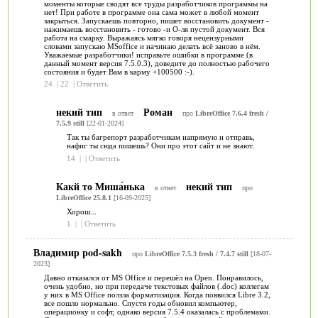
моменты которые сводят все труды разработчиков программы на
нет! При работе в программе она сама может в любой момент
закрыться. Запускаешь повторно, пишет восстановить документ -
нажимаешь восстановить - готово -и О-ля пустой документ. Вся
работа на смарку. Выражаясь мягко говоря нецензурными
словами запускаю MSoffice и начинаю делать всё заново в нём.
Уважаемые разработчики! исправьте ошибки в программе (в
данный момент версия 7.5.0.3), доведите до полностью рабочего
состояния и будет Вам в карму +100500 :-).
24
|
22
|
Ответить
некий тип
Роман
в ответ
про
LibreOffice 7.6.4 fresh /
7.5.9 still
[22-01-2024]
Так ты багрепорт разработчикам напрямую и отправь,
нафиг ты сюда пишешь? Они про этот сайт и не знают.
14
|
|
Ответить
Какй то Миша́нька
некий тип
в ответ
про
LibreOffice 25.8.1
[16-09-2025]
Хорош...
1
|
|
Ответить
Владимир pod-sakh
про
LibreOffice 7.5.3 fresh / 7.4.7 still
[18-07-
2023]
Давно отказался от MS Office и перешёл на Open. Понравилось,
очень удобно, но при передаче текстовых файлов (.doc) коллегам
у них в MS Office ползла форматизация. Когда появился Libre 3.2,
все пошло нормально. Спустя годы обновил компьютер,
операционку и софт, однако версия 7.5.4 оказалась с проблемами.