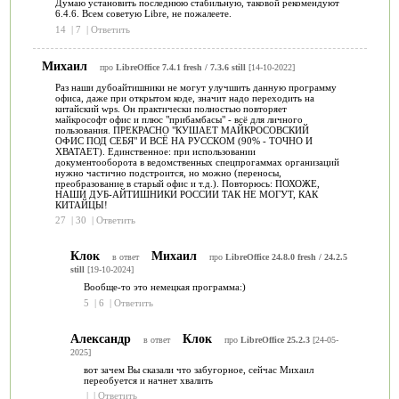
Думаю установить последнюю стабильную, таковой рекомендуют
6.4.6. Всем советую Libre, не пожалеете.
14
|
7
|
Ответить
Михаил
про
LibreOffice 7.4.1 fresh / 7.3.6 still
[14-10-2022]
Раз наши дубоайтишники не могут улучшить данную программу
офиса, даже при открытом коде, значит надо переходить на
китайский wps. Он практически полностью повторяет
майкрософт офис и плюс "прибамбасы" - всё для личного
пользования. ПРЕКРАСНО "КУШАЕТ МАЙКРОСОВСКИЙ
ОФИС ПОД СЕБЯ" И ВСЁ НА РУССКОМ (90% - ТОЧНО И
ХВАТАЕТ). Единственное: при использовании
документооборота в ведомственных спецпрогаммах организаций
нужно частично подстроится, но можно (переносы,
преобразование в старый офис и т.д.). Повторюсь: ПОХОЖЕ,
НАШИ ДУБ-АЙТИШНИКИ РОССИИ ТАК НЕ МОГУТ, КАК
КИТАЙЦЫ!
27
|
30
|
Ответить
Клок
Михаил
в ответ
про
LibreOffice 24.8.0 fresh / 24.2.5
still
[19-10-2024]
Вообще-то это немецкая программа:)
5
|
6
|
Ответить
Александр
Клок
в ответ
про
LibreOffice 25.2.3
[24-05-
2025]
вот зачем Вы сказали что забугорное, сейчас Михаил
переобуется и начнет хвалить
|
|
Ответить