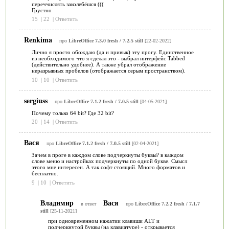
переччислять заколебёшся (((
Грустно
15
|
22
|
Ответить
Renkima
про
LibreOffice 7.3.0 fresh / 7.2.5 still
[22-02-2022]
Лично я просто обождаю (да и привык) эту прогу. Единственное
из необходимого что я сделал это - выбрал интерфейс Tabbed
(действительно удобнее). А также убрал отображение
неразрывных пробелов (отображается серым пространством).
10
|
10
|
Ответить
sergiuss
про
LibreOffice 7.1.2 fresh / 7.0.5 still
[04-05-2021]
Почему только 64 bit? Где 32 bit?
20
|
14
|
Ответить
Вася
про
LibreOffice 7.1.2 fresh / 7.0.5 still
[02-04-2021]
Зачем в проге в каждом слове подчеркнуты буквы? в каждом
слове меню и настройках подчеркнуты по одной букве. Смысл
этого мне интересен. А так софт стоящий. Много форматов и
бесплатно.
9
|
10
|
Ответить
Владимир
Вася
в ответ
про
LibreOffice 7.2.2 fresh / 7.1.7
still
[25-11-2021]
при одновременном нажатии клавиши ALT и
подчеркнутой буквы (на клавиатуре) - открывается