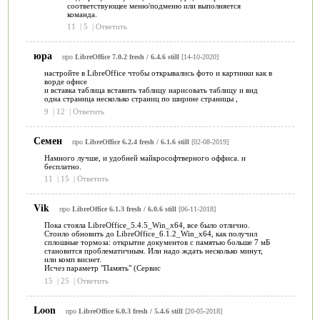
соответствующее меню/подменю или выполняется
команда.
11
|
5
|
Ответить
юра
про
LibreOffice 7.0.2 fresh / 6.4.6 still
[14-10-2020]
настройте в LibreOffice чтобы открывались фото и картинки как в
ворде офисе
и вставка таблица вставить таблицу нарисовать таблицу и вид
одна страница несколько страниц по ширине страницы ,
9
|
12
|
Ответить
Семен
про
LibreOffice 6.2.4 fresh / 6.1.6 still
[02-08-2019]
Намного лучше, и удобней майкрософтверного оффиса. и
бесплатно.
11
|
15
|
Ответить
Vik
про
LibreOffice 6.1.3 fresh / 6.0.6 still
[06-11-2018]
Пока стояла LibreOffice_5.4.5_Win_x64, все было отлично.
Стоило обновить до LibreOffice_6.1.2_Win_x64, как получил
сплошные тормоза: открытие документов с памятью больше 7 мБ
становится проблематичным. Или надо ждать несколько минут,
или комп виснет.
Исчез параметр "Память" (Сервис
15
|
25
|
Ответить
Loon
про
LibreOffice 6.0.3 fresh / 5.4.6 still
[20-05-2018]