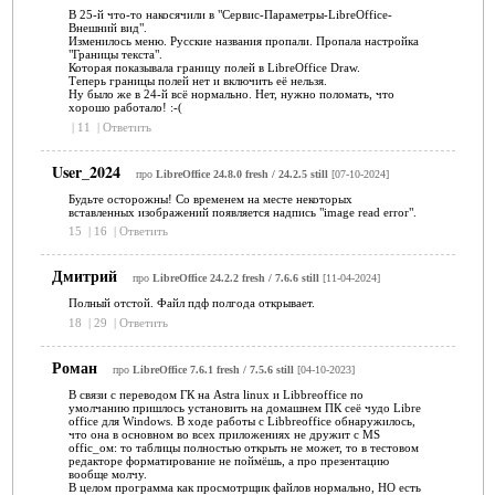
В 25-й что-то накосячили в "Сервис-Параметры-LibreOffice-
Внешний вид".
Изменилось меню. Русские названия пропали. Пропала настройка
"Границы текста".
Которая показывала границу полей в LibreOffice Draw.
Теперь границы полей нет и включить её нельзя.
Ну было же в 24-й всё нормально. Нет, нужно поломать, что
хорошо работало! :-(
|
11
|
Ответить
User_2024
про
LibreOffice 24.8.0 fresh / 24.2.5 still
[07-10-2024]
Будьте осторожны! Со временем на месте некоторых
вставленных изображений появляется надпись "image read error".
15
|
16
|
Ответить
Дмитрий
про
LibreOffice 24.2.2 fresh / 7.6.6 still
[11-04-2024]
Полный отстой. Файл пдф полгода открывает.
18
|
29
|
Ответить
Роман
про
LibreOffice 7.6.1 fresh / 7.5.6 still
[04-10-2023]
В связи с переводом ГК на Astra linux и Libbreoffice по
умолчанию пришлось установить на домашнем ПК сеё чудо Libre
office для Windows. В ходе работы с Libbreoffice обнаружилось,
что она в основном во всех приложениях не дружит с MS
offic_ом: то таблицы полностью открыть не может, то в тестовом
редакторе форматирование не поймёшь, а про презентацию
вообще молчу.
В целом программа как просмотрщик файлов нормально, НО есть