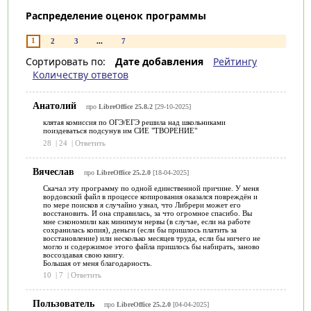
Распределение оценок программы
1
2
3
...
7
Сортировать по:
Дате добавления
Рейтингу
Количеству ответов
Анатолий
про
LibreOffice 25.8.2
[29-10-2025]
клятая комиссия по ОГЭ/ЕГЭ решила над школьниками
поиздеваться подсунув им СИЕ "ТВОРЕНИЕ"
28
|
24
|
Ответить
Вячеслав
про
LibreOffice 25.2.0
[18-04-2025]
Скачал эту программу по одной единственной причине. У меня
вордовский файл в процессе копирования оказался повреждён и
по мере поисков я случайно узнал, что Либрери может его
восстановить. И она справилась, за что огромное спасибо. Вы
мне сэкономили как минимум нервы (в случае, если на работе
сохранилась копия), деньги (если бы пришлось платить за
восстановление) или несколько месяцев труда, если бы ничего не
могло и содержимое этого файла пришлось бы набирать, заново
воссоздавая свою книгу.
Большая от меня благодарность.
10
|
7
|
Ответить
Пользователь
про
LibreOffice 25.2.0
[04-04-2025]