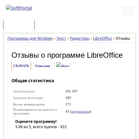
Программы
Статьи
Программы для Windows
»
Текст
»
Редакторы
»
LibreOffice
»
Отзывы
Отзывы о программе
LibreOffice
СКАЧАТЬ
Описание
Общая статистика
Загрузок всего
351 197
Загрузок за сегодня
183
Кол-во комментариев
171
Подписавшихся на новости о
43 (
подписаться
)
программе
Оцените программу!
3.98
из 5, всего оценок -
922