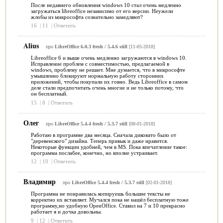
После недавнего обновления windows 10 стал очень медленно
загружаться libreoffice независимо от его версии. Неужели
жлобы из микрософта сознательно замедляют?
16
|
11
|
Ответить
Alius
про
LibreOffice 6.0.3 fresh / 5.4.6 still
[11-05-2018]
Libreoffice 6 и выше очень медленно загружаются в windows 10.
Исправление проблем с совместимостью, предлагаемой в
windows, проблему не решает. Мне думается, что в микрософте
умышленно блокируют нормальную работу сторонних
приложений, чтобы покупали их говно. Ведь Libreoffice в самом
деле стали предпочитать очень многие и не только потому, что
он бесплатный.
15
|
8
|
Ответить
Олег
про
LibreOffice 5.4.4 fresh / 5.3.7 still
[08-01-2018]
Работаю в программе два месяца. Сначала диковато было от
"деревенского" дизайна. Теперь привык и даже нравится.
Некоторые функции удобней, чем в MS. Пока впечатление такое:
программа послабее, конечно, но вполне устраивает.
12
|
10
|
Ответить
Владимир
про
LibreOffice 5.4.4 fresh / 5.3.7 still
[02-01-2018]
Программа не понравилась копируешь большие тексты не
корректно их вставляет. Мучался пока не нашёл бесплатную тоже
программу,но удобную OpenOffice. Ставил на 7 и 10 прекрасно
работает я и дочка довольны.
9
|
12
|
Ответить