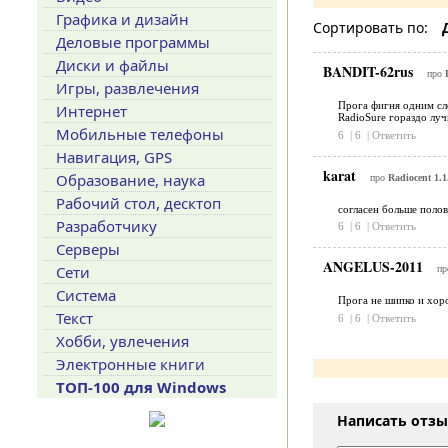
Графика и дизайн
Сортировать по:
Деловые программы
Диски и файлы
BANDIT-62rus
про
Игры, развлечения
Прога фигня одним сл
Интернет
RadioSure гораздо луч
Мобильные телефоны
6
|
6
|
Ответить
Навигация, GPS
karat
Образование, наука
про
Radiocent 1.1
Рабочий стол, десктоп
согласен больше полов
Разработчику
6
|
6
|
Ответить
Серверы
ANGELUS-2011
Сети
п
Система
Прога не шипко и хор
Текст
6
|
6
|
Ответить
Хобби, увлечения
Электронные книги
ТОП-100 для Windows
Написать отз