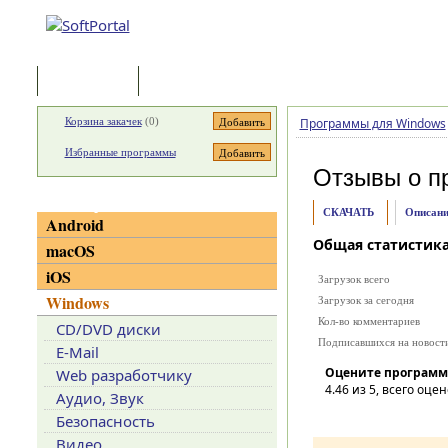
Программы
Статьи
Корзина закачек
(
0
)
Программы для Windows
Избранные программы
Отзывы о п
Категории
СКАЧАТЬ
Описани
Android
Общая статистик
macOS
iOS
Загрузок всего
Windows
Загрузок за сегодня
Кол-во комментариев
CD/DVD диски
Подписавшихся на новост
E-Mail
Оцените программ
Web разработчику
4.46
из 5, всего оцен
Аудио, Звук
Безопасность
Видео