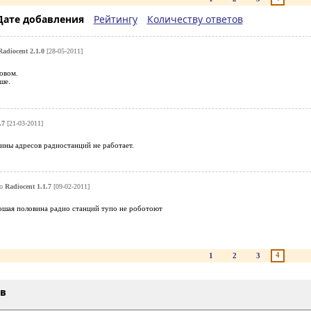
Дате добавления
Рейтингу
Количеству ответов
Radiocent 2.1.0
[28-05-2011]
овом.
ше.
.7
[21-03-2011]
ины адресов радиостанций не работает.
ро
Radiocent 1.1.7
[09-02-2011]
ошая половина радио станций тупо не роботоют
4
1
2
3
ыв