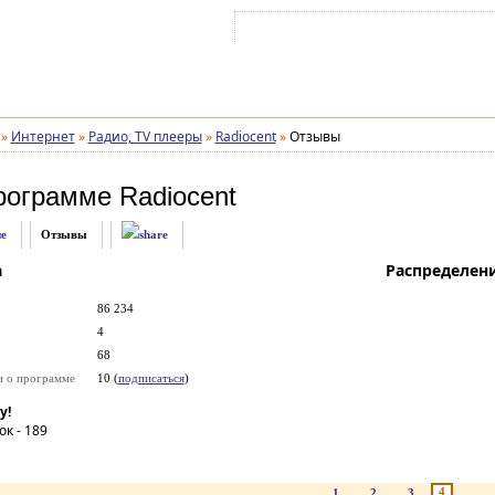
Войти на аккаунт
Зарегистрироваться
»
Интернет
»
Радио, TV плееры
»
Radiocent
»
Отзывы
рограмме
Radiocent
е
Отзывы
а
Распределен
86 234
4
68
и о программе
10 (
подписаться
)
у!
ок -
189
4
1
2
3