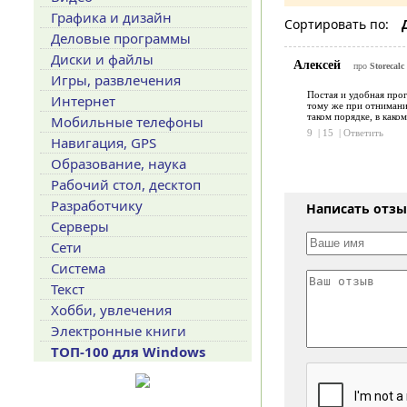
Графика и дизайн
Сортировать по:
Деловые программы
Диски и файлы
Алексей
про
Storecalc
Игры, развлечения
Постая и удобная прог
Интернет
тому же при отнимании
таком порядке, в како
Мобильные телефоны
9
|
15
|
Ответить
Навигация, GPS
Образование, наука
Рабочий стол, десктоп
Разработчику
Написать отз
Серверы
Сети
Система
Текст
Хобби, увлечения
Электронные книги
ТОП-100 для Windows