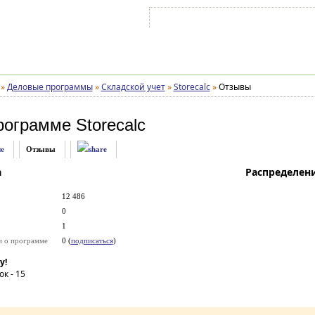
Войти на аккаунт
Зарегистрироваться
»
Деловые программы
»
Складской учет
»
Storecalc
»
Отзывы
рограмме
Storecalc
е
Отзывы
а
Распределен
12 486
0
1
и о программе
0 (
подписаться
)
у!
ок -
15