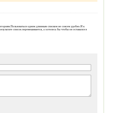
тегориям.Пользоваться одним длинным списком не совсем удобно.И к
результате список перемешивается, а хотелось бы чтобы он оставался в