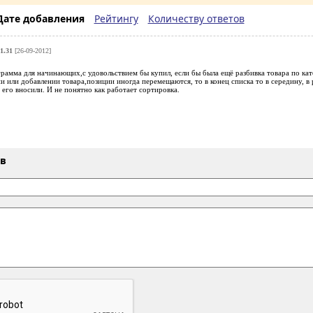
Дате добавления
Рейтингу
Количеству ответов
 1.31
[26-09-2012]
рамма для начинающих,с удовольствием бы купил, если бы была ещё разбивка товара по ка
 или добавлении товара,позиции иногда перемещаются, то в конец списка то в середину, в 
м его вносили. И не понятно как работает сортировка.
ыв