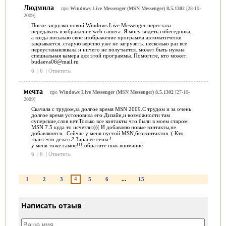
Людмила
про
Windows Live Messenger (MSN Messenger) 8.5.1302
[28-10-
2009]
После загрузки новой Windows Live Messenger перестала
передавать изображение web camera..Я могу видеть собеседника,
а когда посылаю свое изображение программа автоматически
закрывается..старую версию уже не загрузить..несколько раз все
переустанавливала и ничего не получается..может быть нужна
специальная камера для этой программы..Помогите, кто может:
budaeva06@mail.ru
6
|
6
|
Ответить
мечта
про
Windows Live Messenger (MSN Messenger) 8.5.1302
[27-10-
2009]
Скачала с трудом,за долгое время MSN 2009.С трудом и за очень
долгое время устоновила его.Дизайн,и возможности там
суперские,слов нет.Только все контакты что были в моем старом
MSN 7.5 куда то исчезли:((( И добавляю новые контакты,не
добавляются...Сейчас у меня пустой MSN,без контактов :( Кто
знаит что делать? Заранее сенкс!
у меня тоже самое!!! обратите пож внимание
6
|
6
|
Ответить
4
1
2
3
5
6
...
15
Написать отзыв