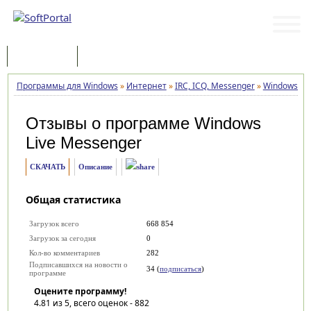
Программы
Статьи
Программы для Windows
»
Интернет
»
IRC, ICQ, Messenger
»
Windows Li
Отзывы о программе
Windows
Live Messenger
СКАЧАТЬ
Описание
Общая статистика
Загрузок всего
668 854
Загрузок за сегодня
0
Кол-во комментариев
282
Подписавшихся на новости о
34 (
подписаться
)
программе
Оцените программу!
4.81
из 5, всего оценок -
882