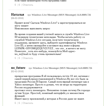
если такие коминтарии тоэта прграмма гавно
6
|
6
|
Ответить
Наталья
про
Windows Live Messenger (MSN Messenger) 14.0.8089.726
[06-02-2010]
Привет всем! Скачала Windows Live? а зарегистрироваться не
могу пишет-
Невозможно выполнить запрос
Во время создания вашей учетной записи в службе Windows Live
ID возникли технические неполадки. Чтобы начать работу со
службой Windows Live сегодня, получите техническую
поддержку, щелкните здесь, выберите идентификатор Windows
Live ID, а затем скопируйте и вставьте код ниже в форму.
LEFKPK~OIVOMQZ[QUV[UYZZ...что это , я ничего не могу.
Помогите , хоть кто-нибудь, пожалуйста.Мой адрес-
tes_m@mail.ru буду очень признательна!
6
|
6
|
Ответить
no_future
про
Windows Live Messenger (MSN Messenger) 14.0.8089.726
[02-02-2010]
прекрасная программа.Я ей пользовалась почти 10 лет, начиная с
самой первой,предустановленной в Windows.Но все это было за
пределами России.В Европе. Самый популярный messenger как и
Yahoo messenger. Просто я думаю, что не везде на территории
России поддерживается
протокол этого messengera. Непонятно только почему.Он гораздо
лучше Scype. Простой, понятный интерфейс,со множеством
функций.
Имеет массу приложений,о которых в России даже не знают.
6
|
6
|
Ответить