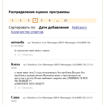
Распределение оценок программы
4
1
2
3
5
6
...
15
Сортировать по:
Дате добавления
Рейтингу
Количеству ответов
antonella
про
Windows Live Messenger (MSN Messenger) 14.0.8089.726
[27-03-2010]
si conoscono tanti amici e amori
6
|
6
|
Ответить
Ksuxa
про
Windows Live Messenger (MSN Messenger) 14.0.8089.726
[23-03-
2010]
у меня завис мсн,3 года пользовалась без проблем.Входит без
проблем,а дальше виснет.Контакты вижу а просмотреть не
могу,так и почту.Позже выбивает закрыть мнс,ОШИБКА! И ВСЕ
ПО НОВОЙ !!!
пОМОГИТЕ КТО ЗНАЕТ!
6
|
6
|
Ответить
Саша
про
Windows Live Messenger (MSN Messenger) 14.0.8089.726
[20-02-
2010]