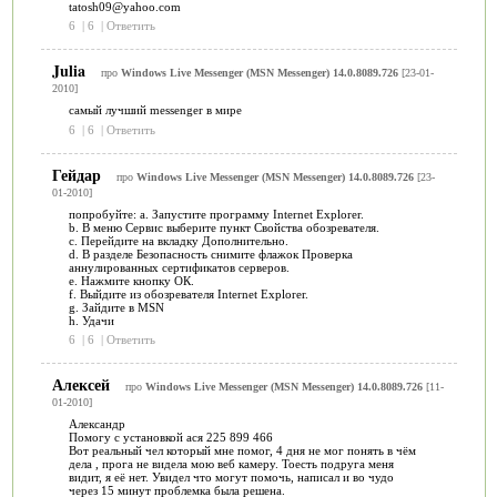
tatosh09@yahoo.com
6
|
6
|
Ответить
Julia
про
Windows Live Messenger (MSN Messenger) 14.0.8089.726
[23-01-
2010]
самый лучший messenger в мире
6
|
6
|
Ответить
Гейдар
про
Windows Live Messenger (MSN Messenger) 14.0.8089.726
[23-
01-2010]
попробуйте: a. Запустите программу Internet Explorer.
b. В меню Сервис выберите пункт Свойства обозревателя.
c. Перейдите на вкладку Дополнительно.
d. В разделе Безопасность снимите флажок Проверка
аннулированных сертификатов серверов.
e. Нажмите кнопку ОК.
f. Выйдите из обозревателя Internet Explorer.
g. Зайдите в MSN
h. Удачи
6
|
6
|
Ответить
Алексей
про
Windows Live Messenger (MSN Messenger) 14.0.8089.726
[11-
01-2010]
Александр
Помогу с установкой ася 225 899 466
Вот реальный чел который мне помог, 4 дня не мог понять в чём
дела , прога не видела мою веб камеру. Тоесть подруга меня
видит, я её нет. Увидел что могут помочь, написал и во чудо
через 15 минут проблемка была решена.