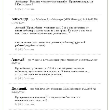
Александр ! Большое человеческое спасибо ! Программа рульная
! Качать всем !
6
|
6
|
Ответить
Александр
про
Windows Live Messenger (MSN Messenger) 14.0.8089.726
[11-01-2010]
Алексей " Прога бесит , утановил раз 10 её а она всё равно не
видит вебкамеру, хрень какая то а не прога. Её вижу, а она меня
нет, хотя у неё такая же версия установлена. "
- так понимаю что помог вам решить проблемму) удачной
работы! рад был помочь)
6
|
6
|
Ответить
Алексей
про
Windows Live Messenger (MSN Messenger) 14.0.8089.726
[10-
01-2010]
Прога бесит , утановил раз 10 её а она всё равно не видит
вебкамеру, хрень какая то а не прога. Её вижу, а она меня нет,
хотя у неё такая же версия установлена.
6
|
6
|
Ответить
Дмитрий.
про
Windows Live Messenger (MSN Messenger) 14.0.8089.726
[04-01-2010]
Программа великолепная, "тестировщикам" не лазить в
компьютер,всем ставить 14.
6
|
6
|
Ответить