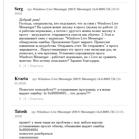
Serg
про
Windows Live Messenger (MSN Messenger) 14.0.8089.726
[30-01-
2010]
Добрый день!
Господа, специалисты, кто подскажет, что за глюк с Windows Live
Messenger? На одном компе захожу в прогу (нужна по работе :()
и работаю нормально, а потом с другого компа позже захожу в
прогу - загружается- открывается список как обычно- 2-3сек и
выскакивает окно с надписью: "Windows Live Messenger -
обнаружена ошибка. Приложение будет закрыто. Приносим
извинения за неудобства. Отправить очет. Не отправлять" и прога
закрывается....Переустанавливал эту прогу уже несколько раз, не
помогает, в чем причины. Установил упрощенную прогу
Windows Messenger - работает нормально, но с Live не сравнить
конечно. Кто истину пожскажет? Заранее благодарю.
6
|
6
|
Ответить
Kvarta
про
Windows Live Messenger (MSN Messenger) 14.0.8089.726
[26-
01-2010]
Помогите пожалуйста!!! устанавливаю программу, а в конце
выдает ошибку: hr 0x80004005....что делать???
6
|
6
|
Ответить
Tatosh
про
Windows Live Messenger (MSN Messenger) 14.0.8089.726
[23-01-
2010]
привет! у меня такая же проблема с msn любую версию
устанавливаю просит обнову, обнавыляю выдает ошибку
0x80004004
помогите разобраться
плиззззззззззз