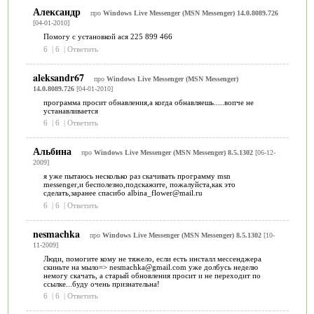
Александр
про
Windows Live Messenger (MSN Messenger) 14.0.8089.726
[04-01-2010]
Помогу с установкой ася 225 899 466
6
|
6
|
Ответить
aleksandr67
про
Windows Live Messenger (MSN Messenger)
14.0.8089.726
[04-01-2010]
программа просит обнавления,а когда обнавляешь.....вопче не
устанавливается
6
|
6
|
Ответить
Альбина
про
Windows Live Messenger (MSN Messenger) 8.5.1302
[06-12-
2009]
я уже пытаюсь несколько раз скачивать программу msn
messenger,и бесполезно,подскажите, пожалуйста,как это
сделать,заранее спасибо albina_flower@mail.ru
6
|
6
|
Ответить
nesmachka
про
Windows Live Messenger (MSN Messenger) 8.5.1302
[10-
11-2009]
Люди, помогите кому не тяжело, если есть инсталл мессенджера
скиньте на мыло=> nesmachka@gmail.com уже долбусь неделю
немогу скачать, а старый обновления просит и не переходит по
ссылке...буду очень признательна!
6
|
6
|
Ответить