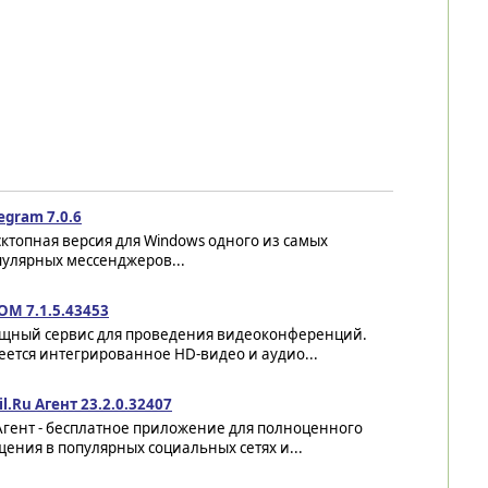
egram 7.0.6
ктопная версия для Windows одного из самых
пулярных мессенджеров...
OM 7.1.5.43453
щный сервис для проведения видеоконференций.
ется интегрированное HD-видео и аудио...
l.Ru Агент 23.2.0.32407
Агент - бесплатное приложение для полноценного
ения в популярных социальных сетях и...