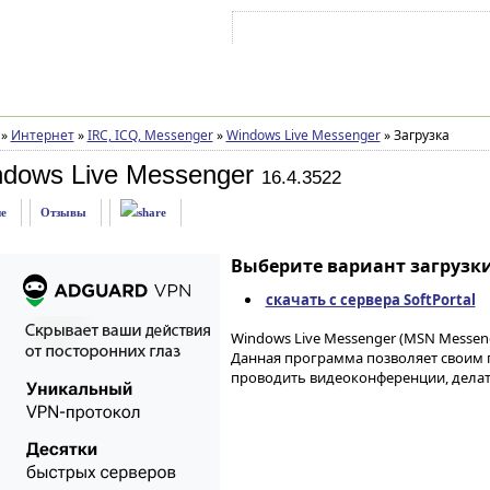
Войти на аккаунт
Зарегистрироваться
»
Интернет
»
IRC, ICQ, Messenger
»
Windows Live Messenger
»
Загрузка
dows Live Messenger
16.4.3522
е
Отзывы
Выберите вариант загрузки
скачать с сервера SoftPortal
Windows Live Messenger (MSN Messeng
Данная программа позволяет своим
проводить видеоконференции, делат