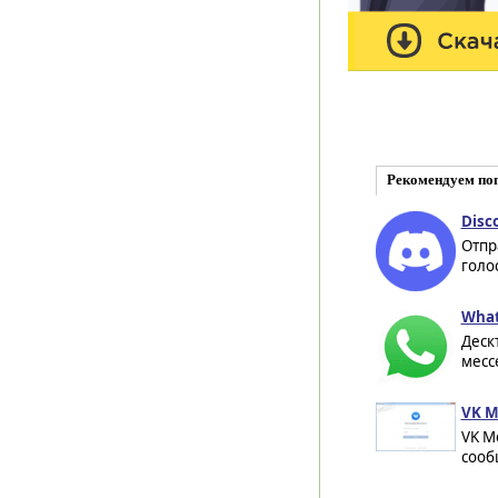
Рекомендуем по
Disc
Отпр
голо
What
Деск
месс
VK M
VK M
сооб