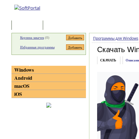
Программы
Статьи
Корзина закачек
(
0
)
Программы для Windows
Избранные программы
Скачать Win
СКАЧАТЬ
Описани
Категории
Windows
Android
macOS
iOS