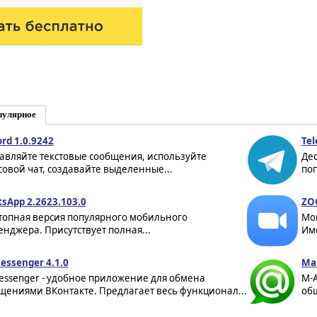
пулярное
ord 1.0.9242
Tel
авляйте текстовые сообщения, используйте
Дес
совой чат, создавайте выделенные...
по
sApp 2.2623.103.0
ZO
топная версия популярного мобильного
Мо
енджера. Присутствует полная...
Име
essenger 4.1.0
Mai
essenger - удобное приложение для обмена
M-
щениями ВКонтакте. Предлагает весь функционал...
общ