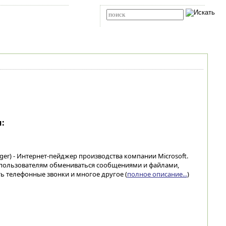
Карта сайта
RSS
Расширенный поиск
:
er) - Интернет-пейджер производства компании Microsoft.
 пользователям обмениваться сообщениями и файлами,
ь телефонные звонки и многое другое (
полное описание...
)