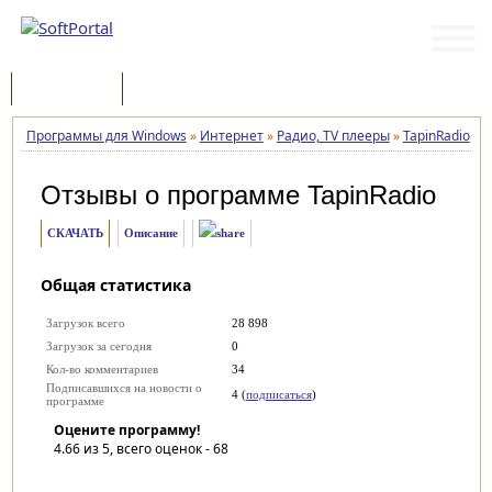
Программы
Статьи
Программы для Windows
»
Интернет
»
Радио, TV плееры
»
TapinRadio
»
О
Отзывы о программе
TapinRadio
СКАЧАТЬ
Описание
Общая статистика
Загрузок всего
28 898
Загрузок за сегодня
0
Кол-во комментариев
34
Подписавшихся на новости о
4 (
подписаться
)
программе
Оцените программу!
4.66
из 5, всего оценок -
68