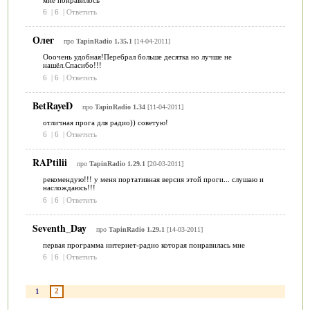
6
|
6
|
Ответить
Олег
про
TapinRadio 1.35.1
[14-04-2011]
Ооочень удобная!Перебрал больше десятка но лучше не
нашёл.Спасибо!!!
6
|
6
|
Ответить
BetRayeD
про
TapinRadio 1.34
[11-04-2011]
отличная прога для радио)) советую!
6
|
6
|
Ответить
RAPtilii
про
TapinRadio 1.29.1
[20-03-2011]
рекомендую!!! у меня портативная версия этой проги... слушаю и
наслождаюсь!!!
6
|
6
|
Ответить
Seventh_Day
про
TapinRadio 1.29.1
[14-03-2011]
первая программа интернет-радио которая понравилась мне
6
|
6
|
Ответить
2
1