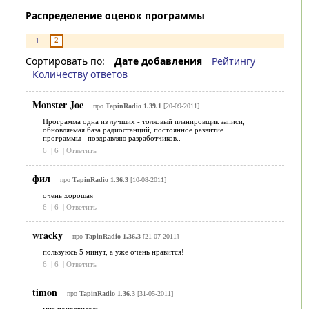
Распределение оценок программы
2
1
Сортировать по:
Дате добавления
Рейтингу
Количеству ответов
Monster Joe
про
TapinRadio 1.39.1
[20-09-2011]
Программа одна из лучших - толковый планировщик записи,
обновляемая база радиостанций, постоянное развитие
программы - поздравляю разработчиков..
6
|
6
|
Ответить
фил
про
TapinRadio 1.36.3
[10-08-2011]
очень хорошая
6
|
6
|
Ответить
wracky
про
TapinRadio 1.36.3
[21-07-2011]
пользуюсь 5 минут, а уже очень нравится!
6
|
6
|
Ответить
timon
про
TapinRadio 1.36.3
[31-05-2011]
мне понравилось