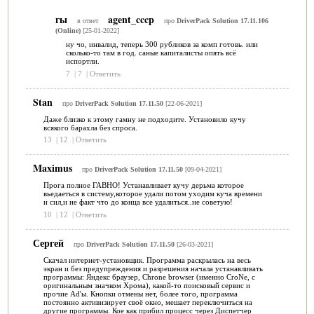
гы
agent_cccp
в ответ
про
DriverPack Solution 17.11.106
(Online)
[25-01-2022]
ну чо, инвалид, теперь 300 рубликов за комп готовь. или
сколько-то там в год. саные капиталисты опять всё
испортли.
7
|
7
|
Ответить
Stan
про
DriverPack Solution 17.11.50
[22-06-2021]
Даже близко к этому гамну не подходите. Установило кучу
всякого барахла без спроса.
13
|
12
|
Ответить
Maximus
про
DriverPack Solution 17.11.50
[09-04-2021]
Прога полное ГАВНО! Устанавливает кучу дерьма которое
вьедаеться в систему,которое удали потом уходим куча времени
и сил,и не факт что до конца все удалиться..не советую!
10
|
12
|
Ответить
Сергей
про
DriverPack Solution 17.11.50
[26-03-2021]
Скачал интернет-установщик. Программа раскрылась на весь
экран и без предупреждения и разрешения начала устанавливать
программы: Яндекс браузер, Chrone browser (именно CroNe, с
оригинальным значком Хрома), какой-то поисковый сервис и
прочие Ad'ы. Кнопки отмены нет, более того, программа
постоянно активизирует своё окно, мешает переключиться на
другие программы. Кое как прибил процесс через Диспетчер