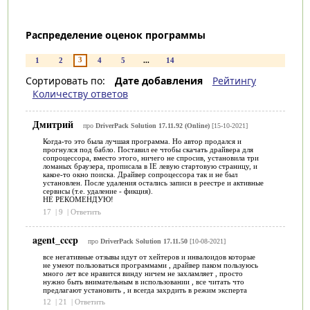
Распределение оценок программы
3
1
2
4
5
...
14
Сортировать по:
Дате добавления
Рейтингу
Количеству ответов
Дмитрий
про
DriverPack Solution 17.11.92 (Online)
[15-10-2021]
Когда-то это была лучшая программа. Но автор продался и
прогнулся под бабло. Поставил ее чтобы скачать драйвера для
сопроцессора, вместо этого, ничего не спросив, установила три
ломаных браузера, прописала в IE левую стартовую страницу, и
какое-то окно поиска. Драйвер сопроцессора так и не был
установлен. После удаления остались записи в реестре и активные
сервисы (т.е. удаление - фикция).
НЕ РЕКОМЕНДУЮ!
17
|
9
|
Ответить
agent_cccp
про
DriverPack Solution 17.11.50
[10-08-2021]
все негативные отзывы идут от хейтеров и инвалоидов которые
не умеют пользоваться программами , драйвер паком пользуюсь
много лет все нравится винду ничем не захламляет , просто
нужно быть внимательным в использовании , все читать что
предлагают установить , и всегда захрдить в режим эксперта
12
|
21
|
Ответить