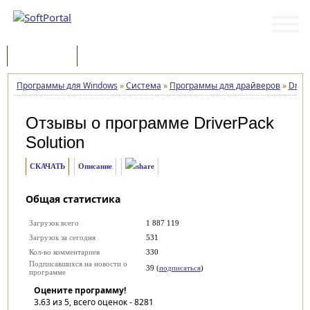
Программы
Статьи
Программы для Windows
»
Система
»
Программы для драйверов
»
Drive
Отзывы о программе
DriverPack
Solution
СКАЧАТЬ
Описание
Общая статистика
Загрузок всего
1 887 119
Загрузок за сегодня
531
Кол-во комментариев
330
Подписавшихся на новости о
39 (
подписаться
)
программе
Оцените программу!
3.63
из 5, всего оценок -
8281