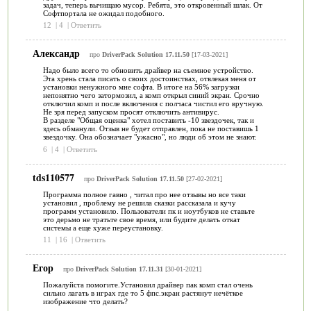
задач, теперь вычищаю мусор. Ребята, это откровенный шлак. От
Софтпортала не ожидал подобного.
12
|
4
|
Ответить
Александр
про
DriverPack Solution 17.11.50
[17-03-2021]
Надо было всего то обновить драйвер на съемное устройство.
Эта хрень стала писать о своих достоинствах, отвлекая меня от
установки ненужного мне софта. В итоге на 56% загрузки
непонятно чего затормозил, а комп открыл синий экран. Срочно
отключил комп и после включения с полчаса чистил его вручную.
Не зря перед запуском просят отключить антивирус.
В разделе "Общая оценка" хотел поставить -10 звездочек, так и
здесь обманули. Отзыв не будет отправлен, пока не поставишь 1
звездочку. Она обозначает "ужасно", но люди об этом не знают.
6
|
4
|
Ответить
tds110577
про
DriverPack Solution 17.11.50
[27-02-2021]
Программа полное гавно , читал про нее отзывы но все таки
установил , проблему не решила сказки рассказала и кучу
программ установило. Пользователи пк и ноутбуков не ставьте
это дерьмо не тратьте свое время, или будите делать откат
системы а еще хуже переустановку.
11
|
16
|
Ответить
Егор
про
DriverPack Solution 17.11.31
[30-01-2021]
Пожалуйста помогите.Установил драйвер пак комп стал очень
сильно лагать в играх где то 5 фпс.экран растянут нечёткое
изображение что делать?