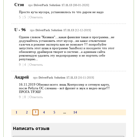
Стэн
про
DriverPack Solution 17.11.13
[08-01-2020]
Просто куча мусора, установилось то что даром не надо
5
|
5
|
Ответить
U - 96
про
DriverPack Solution 17.11.13
[12-12-2019]
Одним словом "Кизяков"....какая фамилия такая и программа...не
додумайтесь установить этот мусор...ни какое отключение
галочек в режиме эксперта вам не поможет !!! попробуйте
запустить этот шлак в программе Sandboxi и поседеете что этот
обновлятор драйверов творит в системе...а админам сайта
рекомендую удалить эту недопрорамму и не портить себе
репутацию...
9
|
4
|
Ответить
Андрей
про
DriverPack Solution 17.11.13
[16-11-2019]
16.11.2019 Обновил всего лишь Контроллер и сетевую карту,
после Ребута ОС сломана - всё фризит и звук и видео везде!!!
ПРОГА ТРЭШ!
9
|
8
|
Ответить
3
1
2
4
5
...
14
Написать отзыв