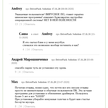
Andrey
про
DriverPack Solution 17.11.28
[08-08-2020]
Уважаемые пользователи! ВИРУСНОЕ ПО, ставит скрытно
шпионские программы! изменяет безвозвратно настройки
операционной системы! НЕТ В НЕЙ ПОЛЕЗНОСТИ
13
|
5
|
Ответить
Саша
Andrey
в ответ
про
DriverPack Solution 17.11.31
[15-
11-2020]
Я это скачал блин и у меня ноутбук
сломался это возможно вообще починить и как?
4
|
14
|
Ответить
Андрей Мирошниченко
про
DriverPack Solution 17.11.28
[03-08-
2020]
спасибо парни чуть не установил эту хрень
9
|
4
|
Ответить
Max
про
DriverPack Solution 17.11.28
[23-07-2020]
Почитав отзывы, понял одно, что почти все кто писали отзывы
просто не внимательные и обычные пользователи ПК. Эта лучшая
программа для установки и обновление драйверов. Пользуюсь
более 5 лет и все "GOOD"
При установки убирайте ненужные галочки и будет вам счастье
без кучи мусора.
8
|
34
|
Ответить