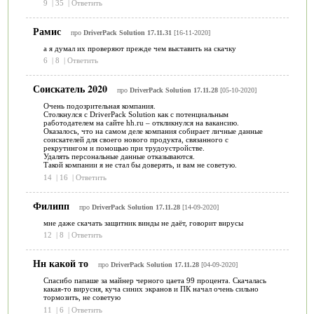
9
|
35
|
Ответить
Рамис
про
DriverPack Solution 17.11.31
[16-11-2020]
а я думал их проверяют прежде чем выставить на скачку
6
|
8
|
Ответить
Соискатель 2020
про
DriverPack Solution 17.11.28
[05-10-2020]
Очень подозрительная компания.
Столкнулся с DriverPack Solution как с потенциальным
работодателем на сайте hh.ru – откликнулся на вакансию.
Оказалось, что на самом деле компания собирает личные данные
соискателей для своего нового продукта, связанного с
рекрутингом и помощью при трудоустройстве.
Удалять персональные данные отказываются.
Такой компании я не стал бы доверять, и вам не советую.
14
|
16
|
Ответить
Филипп
про
DriverPack Solution 17.11.28
[14-09-2020]
мне даже скачать защитник винды не даёт, говорит вирусы
12
|
8
|
Ответить
Нн какой то
про
DriverPack Solution 17.11.28
[04-09-2020]
Спасибо папаше за майнер черного цаета 99 процента. Скачалась
какая-то вирусня, куча синих экранов и ПК начал очень сильно
тормозить, не советую
11
|
6
|
Ответить