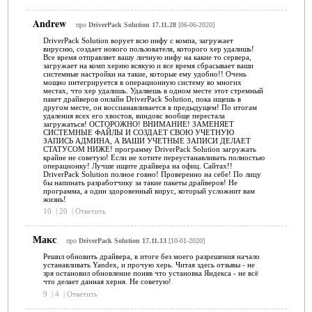
Andrew
про
DriverPack Solution 17.11.28
[06-06-2020]
DriverPack Solution ворует всю инфу с компа, загружает
вирусню, создает нового пользователя, которого хер удалишь!
Все время отправляет вашу личную инфу на какие то сервера,
загружает на комп херню всякую и все время сбрасывает ваши
системные настройки на такие, которые ему удобно!! Очень
мощно интегрируется в операционную систему во многих
местах, что хер удалишь. Удаляешь в одном месте этот стремный
пакет драйверов онлайн DriverPack Solution, пока ищешь в
другом месте, он воссианавливается в предыдущем! По итогам
удаления всех его хвостов, виндовс вообще перестала
загружаться! ОСТОРОЖНО! ВНИМАНИЕ! ЗАМЕНЯЕТ
СИСТЕМНЫЕ ФАЙЛЫ И СОЗДАЕТ СВОЮ УЧЕТНУЮ
ЗАПИСЬ АДМИНА, А ВАШИ УЧЕТНЫЕ ЗАПИСИ ДЕЛАЕТ
СТАТУСОМ НИЖЕ! программу DriverPack Solution загружать
крайне не советую! Если не хотите переустанавливать полностью
операционку! Лучше ищите драйвера на офиц. Сайтах!!
DriverPack Solution полное говно! Проверенно на себе! По лицу
бы напинать разработчику за такие пакеты драйверов! Не
программа, а один здоровенный вирус, который усложнит вам
жизнь!
10
|
20
|
Ответить
Макс
про
DriverPack Solution 17.11.13
[10-01-2020]
Решил обновить драйвера, в итоге без моего разрешения начало
устанавливать Yandex, и прочую херь. Читая здесь отзывы - не
зря остановил обновление поняв что установка Яндекса - не всё
что делает данная херня. Не советую!
9
|
4
|
Ответить