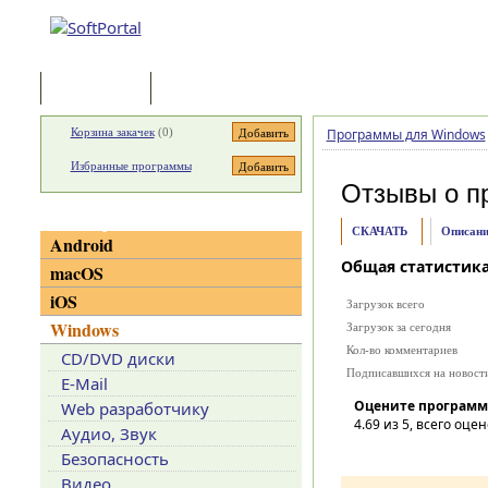
Программы
Статьи
Корзина закачек
(
0
)
Программы для Windows
Избранные программы
Отзывы о п
Категории
СКАЧАТЬ
Описани
Android
Общая статистик
macOS
iOS
Загрузок всего
Windows
Загрузок за сегодня
Кол-во комментариев
CD/DVD диски
Подписавшихся на новост
E-Mail
Оцените программ
Web разработчику
4.69
из 5, всего оцен
Аудио, Звук
Безопасность
Видео