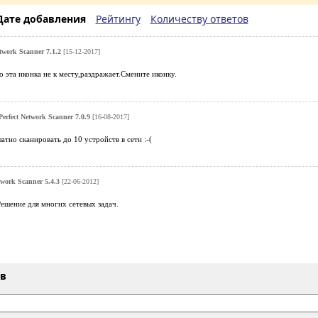
Дате добавления
Рейтингу
Количеству ответов
etwork Scanner 7.1.2
[15-12-2017]
эта иконка не к месту,раздражает.Смените иконку.
Perfect Network Scanner 7.0.9
[16-08-2017]
атно сканировать до 10 устройств в сети :-(
twork Scanner 5.4.3
[22-06-2012]
ешение для многих сетевых задач.
ыв