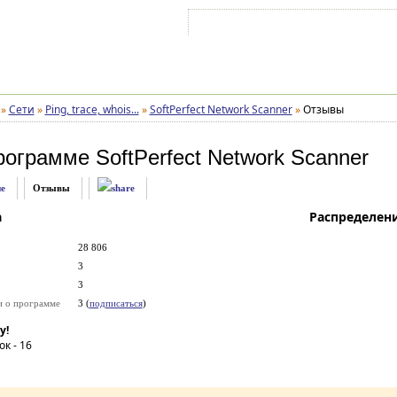
Войти на аккаунт
Зарегистрироваться
»
Сети
»
Ping, trace, whois...
»
SoftPerfect Network Scanner
»
Отзывы
рограмме
SoftPerfect Network Scanner
е
Отзывы
а
Распределен
28 806
3
3
и о программе
3 (
подписаться
)
у!
ок -
16