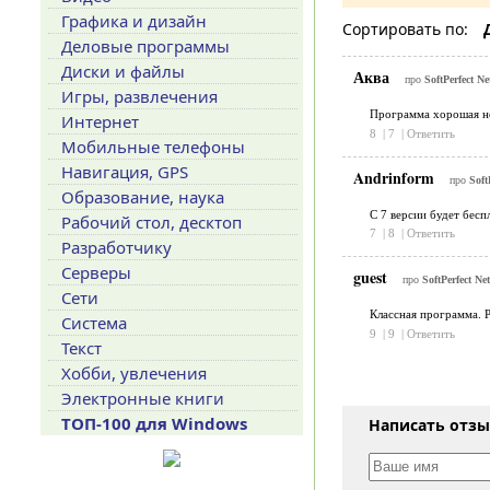
Графика и дизайн
Сортировать по:
Деловые программы
Диски и файлы
Аква
про
SoftPerfect N
Игры, развлечения
Программа хорошая но 
Интернет
8
|
7
|
Ответить
Мобильные телефоны
Навигация, GPS
Andrinform
про
Soft
Образование, наука
С 7 версии будет беспл
Рабочий стол, десктоп
7
|
8
|
Ответить
Разработчику
Серверы
guest
про
SoftPerfect Ne
Сети
Классная программа. Р
Система
9
|
9
|
Ответить
Текст
Хобби, увлечения
Электронные книги
ТОП-100 для Windows
Написать отз