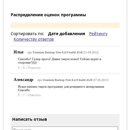
Распределение оценок программы
Сортировать по:
Дате добавления
Рейтингу
Количеству ответов
Илья
про
Uranium Backup Free 8.4.9 build 4550
[11-04-2012]
Спасибо! Супер прога! Давно такую искал! Cobian курит в
сторонке!))))
6
|
6
|
Ответить
Александр
про
Uranium Backup Free 8.4.9 build 4520
[27-05-2011]
Искал именно такую программу для резервного копирования.
Спасибо
6
|
7
|
Ответить
Написать отзыв