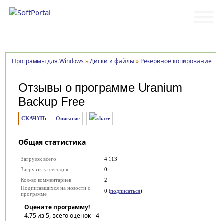
Программы
Статьи
Программы для Windows
»
Диски и файлы
»
Резервное копирование
»
U
Отзывы о программе
Uranium
Backup Free
СКАЧАТЬ
Описание
Общая статистика
Загрузок всего
4 113
Загрузок за сегодня
0
Кол-во комментариев
2
Подписавшихся на новости о
0 (
подписаться
)
программе
Оцените программу!
4.75
из 5, всего оценок -
4