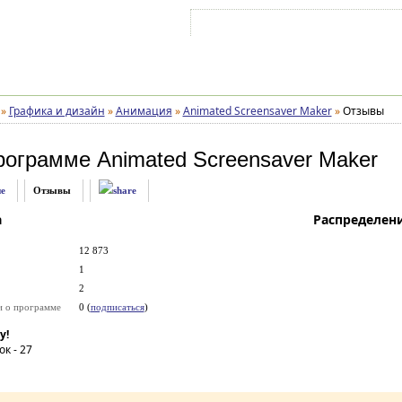
Войти на аккаунт
Зарегистрироваться
»
Графика и дизайн
»
Анимация
»
Animated Screensaver Maker
»
Отзывы
рограмме
Animated Screensaver Maker
е
Отзывы
а
Распределен
12 873
1
2
и о программе
0 (
подписаться
)
у!
ок -
27