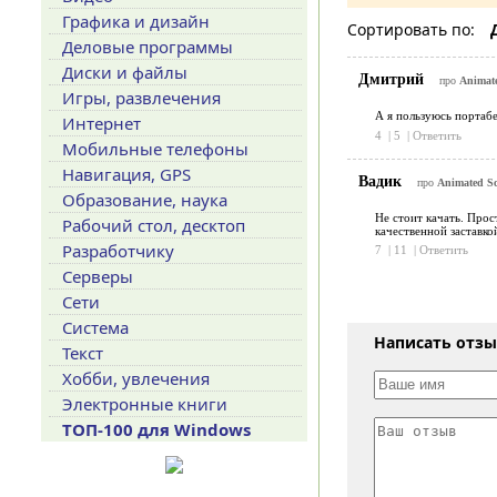
Графика и дизайн
Сортировать по:
Деловые программы
Диски и файлы
Дмитрий
про
Animate
Игры, развлечения
А я пользуюсь портабе
Интернет
4
|
5
|
Ответить
Мобильные телефоны
Навигация, GPS
Вадик
про
Animated Sc
Образование, наука
Не стоит качать. Про
Рабочий стол, десктоп
качественной заставко
Разработчику
7
|
11
|
Ответить
Серверы
Сети
Система
Написать отз
Текст
Хобби, увлечения
Электронные книги
ТОП-100 для Windows