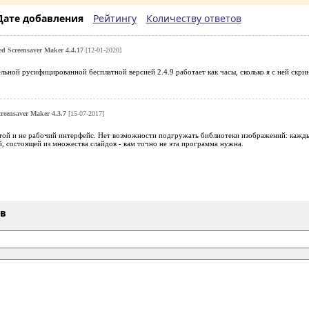
Дате добавления
Рейтингу
Количеству ответов
d Screensaver Maker 4.4.17
[12-01-2020]
льной русифицированной бесплатной версией 2.4.9 работает как часы, сколько я с ней скрин
reensaver Maker 4.3.7
[15-07-2017]
стой и не рабочий интерфейс. Нет возможности подгружать библиотеки изображений: кажд
й, состоящей из множества слайдов - вам точно не эта программа нужна.
ыв