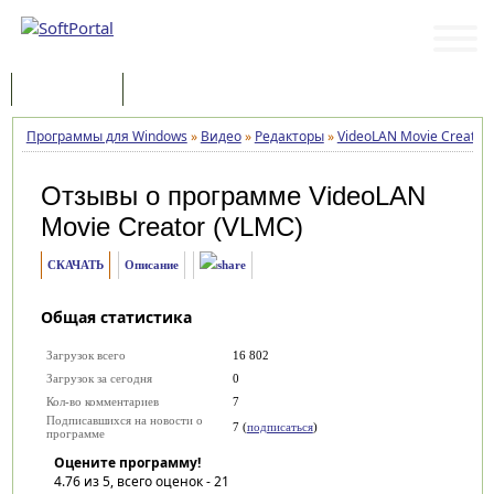
Программы
Статьи
Программы для Windows
»
Видео
»
Редакторы
»
VideoLAN Movie Creator
Отзывы о программе
VideoLAN
Movie Creator (VLMC)
СКАЧАТЬ
Описание
Общая статистика
Загрузок всего
16 802
Загрузок за сегодня
0
Кол-во комментариев
7
Подписавшихся на новости о
7 (
подписаться
)
программе
Оцените программу!
4.76
из 5, всего оценок -
21