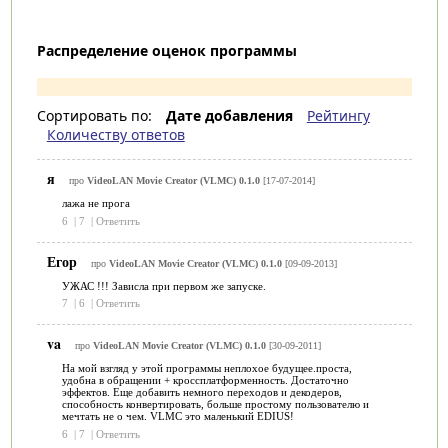
Распределение оценок программы
Сортировать по:
Дате добавления
Рейтингу
Количеству ответов
я
про
VideoLAN Movie Creator (VLMC) 0.1.0
[17-07-2014]
лажа не прога
6
|
7
|
Ответить
Егор
про
VideoLAN Movie Creator (VLMC) 0.1.0
[09-09-2013]
УЖАС !!! Зависла при первом же запуске.
7
|
6
|
Ответить
va
про
VideoLAN Movie Creator (VLMC) 0.1.0
[30-09-2011]
На мой взгляд у этой программы неплохое будущее.проста,
удобна в обращении + кроссплатформенность. Достаточно
эффектов. Еще добавить немного переходов и декодеров,
способность конвертировать, больше простому пользователю и
мечтать не о чем. VLMC это маленький EDIUS!
6
|
7
|
Ответить