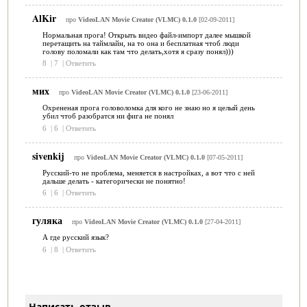
AlKir
про
VideoLAN Movie Creator (VLMC) 0.1.0
[02-09-2011]
Нормальная прога! Открыть видео файл-импорт далее мышкой
перетащить на таймлайн, на то она и бесплатная чтоб люди
голову поломали как там что делать,хотя я сразу понял)))
8
|
7
|
Ответить
мих
про
VideoLAN Movie Creator (VLMC) 0.1.0
[23-06-2011]
Охрененая прога головоломка для кого не знаю но я целый день
убил чтоб разобратся ни фига не понял
6
|
6
|
Ответить
sivenkij
про
VideoLAN Movie Creator (VLMC) 0.1.0
[07-05-2011]
Русский-то не проблема, меняется в настройках, а вот что с ней
дальше делать - категорически не понятно!
6
|
6
|
Ответить
гуляка
про
VideoLAN Movie Creator (VLMC) 0.1.0
[27-04-2011]
А где русский язык?
6
|
8
|
Ответить
Написать отзыв