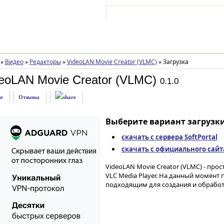
Войти на аккаунт
Зарегистрироваться
»
Видео
»
Редакторы
»
VideoLAN Movie Creator (VLMC)
»
Загрузка
eoLAN Movie Creator (VLMC)
0.1.0
е
Отзывы
Выберите вариант загрузки
скачать с сервера SoftPortal
скачать с официального сайт
VideoLAN Movie Creator (VLMC) - пр
VLC Media Player. На данный момен
подходящим для создания и обработ