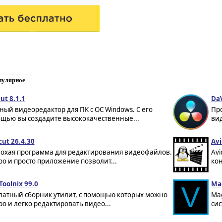
пулярное
ut 8.1.1
DaV
ый видеоредактор для ПК с ОС Windows. С его
Пр
щью вы создадите высококачественные...
вид
cut 26.4.30
Avi
охая программа для редактирования видеофайлов.
Av
ро и просто приложение позволит...
кон
oolnix 99.0
Mag
латный сборник утилит, с помощью которых можно
Mag
ро и легко редактировать видео...
сис