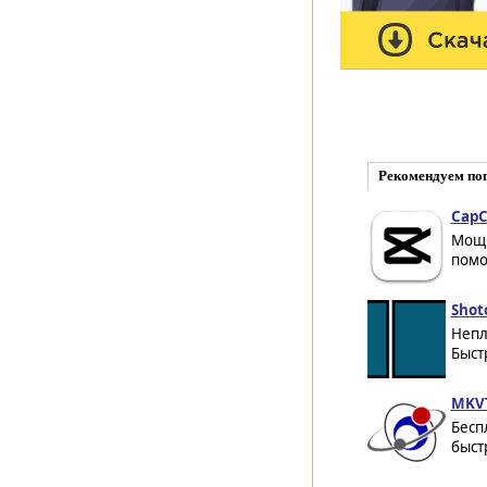
Рекомендуем по
CapC
Мощн
помо
Shot
Непл
Быст
MKVT
Бесп
быст