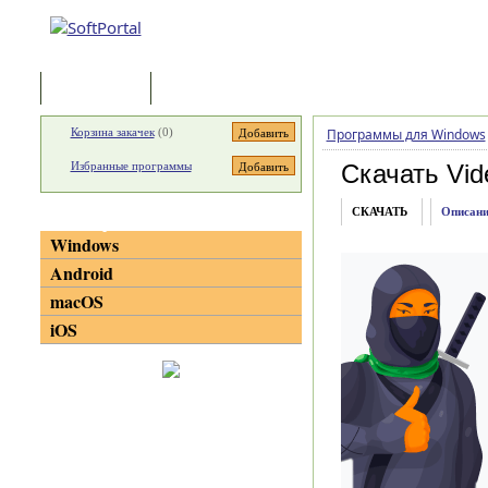
Программы
Статьи
Корзина закачек
(
0
)
Программы для Windows
Избранные программы
Скачать Vid
СКАЧАТЬ
Описани
Категории
Windows
Android
macOS
iOS