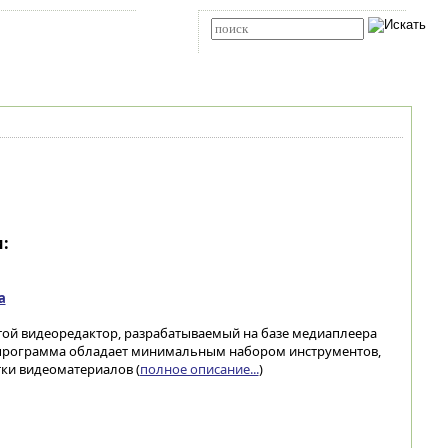
Карта сайта
RSS
Расширенный поиск
:
а
остой видеоредактор, разрабатываемый на базе медиаплеера
т программа обладает минимальным набором инструментов,
ки видеоматериалов (
полное описание...
)